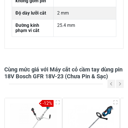
không gồm pin
Độ dày lưỡi cắt
2 mm
Đường kính
25.4 mm
phạm vi cắt
0/5
Cùng mức giá với Máy cắt cỏ cầm tay dùng pin
18V Bosch GFR 18V-23 (Chưa Pin & Sạc)
5
-
4
-
-12%
3
-
2
-
1
-