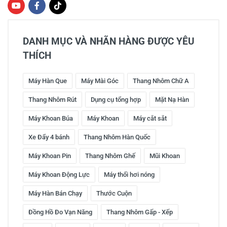
DANH MỤC VÀ NHÃN HÀNG ĐƯỢC YÊU
THÍCH
Máy Hàn Que
Máy Mài Góc
Thang Nhôm Chữ A
Thang Nhôm Rút
Dụng cụ tổng hợp
Mặt Nạ Hàn
Máy Khoan Búa
Máy Khoan
Máy cắt sắt
Xe Đẩy 4 bánh
Thang Nhôm Hàn Quốc
Máy Khoan Pin
Thang Nhôm Ghế
Mũi Khoan
Máy Khoan Động Lực
Máy thổi hơi nóng
Máy Hàn Bán Chạy
Thước Cuộn
Đồng Hồ Đo Vạn Năng
Thang Nhôm Gấp - Xếp