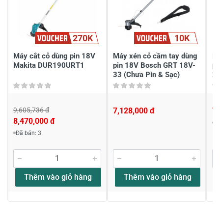
Chia sẻ nhận xét về sản phẩm
270K
10K
Viết nhận xét của bạn
Máy cắt cỏ dùng pin 18V
Máy xén cỏ cầm tay dùng
Má
Makita DUR190URT1
pin 18V Bosch GRT 18V-
pi
33 (Chưa Pin & Sạc)
23
9,605,736 đ
7,128,000 đ
7,
8,470,000 đ
Đ
Viết nhận xét về sản phẩm
Đã bán: 3
Đánh giá sao
Thêm vào giỏ hàng
Thêm vào giỏ hàng
Họ và tên
*