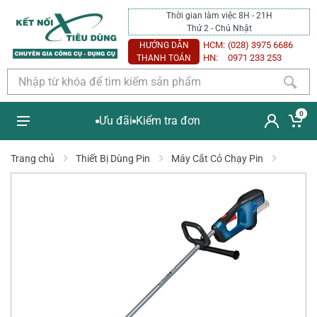
Thời gian làm việc 8H - 21H
Thứ 2 - Chủ Nhật
HCM:
(028) 3975 6686
HƯỚNG DẪN
HN:
0971 233 253
THANH TOÁN
0
Ưu đãi
Kiểm tra đơn
Trang chủ
Thiết Bị Dùng Pin
Máy Cắt Cỏ Chạy Pin