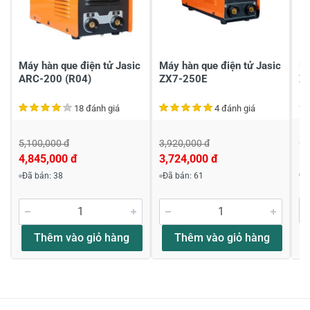
Gửi nhận xét
Máy hàn que điện tử Jasic
Máy hàn que điện tử Jasic
Má
ARC-200 (R04)
ZX7-250E
Z
18 đánh giá
4 đánh giá
1,
5,100,000 đ
3,920,000 đ
1,
4,845,000 đ
3,724,000 đ
Đ
Đã bán: 38
Đã bán: 61
Thêm vào giỏ hàng
Thêm vào giỏ hàng