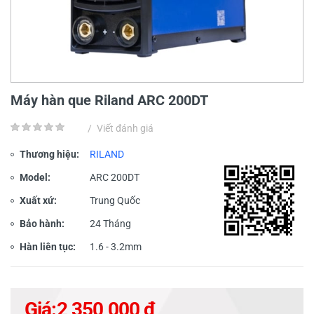
Máy hàn que Riland ARC 200DT
/
Viết đánh giá
Thương hiệu:
RILAND
Model:
ARC 200DT
Xuất xứ:
Trung Quốc
Bảo hành:
24 Tháng
Hàn liên tục:
1.6 - 3.2mm
Giá:
2,350,000 đ