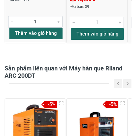
Đ
Viết nhận xét về sản phẩm
Đã bán: 39
Đánh giá sao
Thêm vào giỏ hàng
Thêm vào giỏ hàng
Họ và tên
*
Sản phẩm liên quan với Máy hàn que Riland
Tiêu đề của nhận xét
*
ARC 200DT
Viết nhận xét của bạn vào bên dưới
*
-5%
-5%