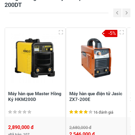
200DT
5
-
4
-
-5%
3
-
2
-
1
-
Chia sẻ nhận xét về sản phẩm
Viết nhận xét của bạn
Máy hàn que Master Hồng
Máy hàn que điện tử Jasic
Má
Ký HKM200D
ZX7-200E
Zi
16 đánh giá
2,890,000 đ
2,680,000 đ
2,
2,546,000 đ
Đã bán: 107