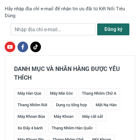
Hãy nhập địa chỉ e-mail để nhận tin ưu đãi từ Kết Nối Tiêu
Dùng
Địa chỉ e-mail
Đăng ký
DANH MỤC VÀ NHÃN HÀNG ĐƯỢC YÊU
THÍCH
Máy Hàn Que
Máy Mài Góc
Thang Nhôm Chữ A
Thang Nhôm Rút
Dụng cụ tổng hợp
Mặt Nạ Hàn
Máy Khoan Búa
Máy Khoan
Máy cắt sắt
Xe Đẩy 4 bánh
Thang Nhôm Hàn Quốc
Máy Khoan Pin
Thang Nhôm Ghế
Mũi Khoan