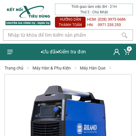
Thời gian làm việc 8H - 21H
Thứ 2 - Chủ Nhật
HCM:
(028) 3975 6686
HƯỚNG DẪN
HN:
0971 233 253
THANH TOÁN
0
Ưu đãi
Kiểm tra đơn
Trang chủ
Máy Hàn & Phụ Kiện
Máy Hàn Que