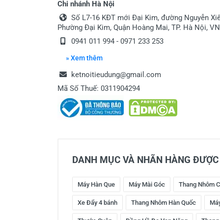
Chi nhánh Hà Nội
Số L7-16 KĐT mới Đại Kim, đường Nguyễn Xiể
Phường Đại Kim, Quận Hoàng Mai, TP. Hà Nội, VN
0941 011 994 - 0971 233 253
» Xem thêm
ketnoitieudung@gmail.com
Mã Số Thuế: 0311904294
DANH MỤC VÀ NHÃN HÀNG ĐƯỢC 
Máy Hàn Que
Máy Mài Góc
Thang Nhôm C
Xe Đẩy 4 bánh
Thang Nhôm Hàn Quốc
Máy