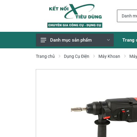
Trang 
Danh mục sản phẩm
Giao Hàng Miễn Phí
Trang chủ
Dụng Cụ Điện
Máy Khoan
Máy
Công Cụ, Dụng Cụ
Thiết Bị Dùng Pin
Dụng Cụ Điện
Thiết Bị Nâng Đỡ
Thang nhôm
Phụ Tùng, Linh Kiện
Máy Hàn & Phụ Kiện