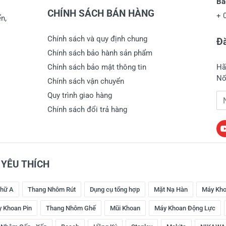
Bả
CHÍNH SÁCH BÁN HÀNG
+
n,
Chính sách và quy định chung
Đă
Chính sách bảo hành sản phẩm
Chính sách bảo mật thông tin
Hã
Nố
Chính sách vận chuyển
Quy trình giao hàng
Đị
Chính sách đổi trả hàng
YÊU THÍCH
hữ A
Thang Nhôm Rút
Dụng cụ tổng hợp
Mặt Nạ Hàn
Máy Kho
 Khoan Pin
Thang Nhôm Ghế
Mũi Khoan
Máy Khoan Động Lực