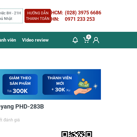
HCM:
(028) 3975 6686
việc 8H - 21H
HƯỚNG DẪN
HN:
0971 233 253
hủ Nhật
THANH TOÁN
0
ành viên
Video review
eyang PHD-283B
ết đánh giá