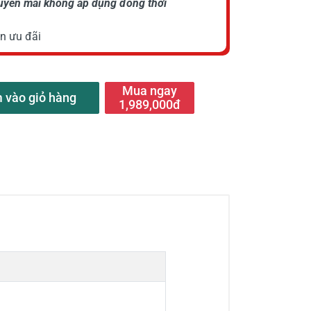
huyến mãi không áp dụng đồng thời
n ưu đãi
Mua ngay
 vào giỏ hàng
1,989,000đ