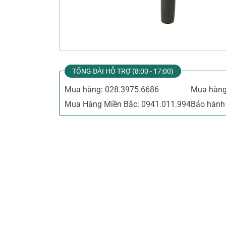
Thiết Bị Đo Điện
Thước Đo Laser
Đồ Bảo Hộ Lao Động
TỔNG ĐÀI HỖ TRỢ (8:00 - 17:00)
Mua hàng:
028.3975.6686
Mua hàn
Mua Hàng Miền Bắc:
0941.011.994
Bảo hành 