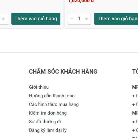
1,620,000 đ
à tên
*
Tiêu đề của nhận xét
*
Thêm vào giỏ hàng
Thêm vào giỏ hàn
ới
*
CHĂM SÓC KHÁCH HÀNG
T
Giới thiệu
Mi
Hướng dẫn thanh toán
+
Các hình thức mua hàng
+
Kiểm tra đơn hàng
Mi
Sơ đồ đường đi
+
Đăng ký làm đại lý
+