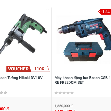
-13%
ẩm
 tiền mua giờ lên hơn 2,5 triệu ghê thiệt chứ ??????????????????
110K
oan Tường Hikoki DV18V
Máy khoan động lực Bosch GSB 
RE FREEDOM SET
1,850,000 đ
000 đ