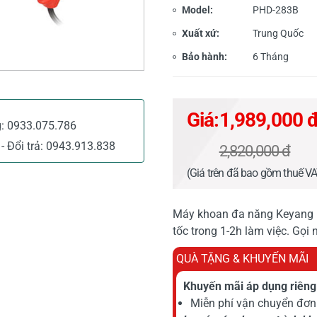
Model:
PHD-283B
Xuất xứ:
Trung Quốc
Bảo hành:
6 Tháng
Giá:
1,989,000 
g:
0933.075.786
- Đổi trả:
0943.913.838
2,820,000 đ
(Giá trên đã bao gồm thuế V
Máy khoan đa năng Keyang P
tốc trong 1-2h làm việc. Gọi
QUÀ TẶNG & KHUYẾN MÃI
Khuyến mãi áp dụng riêng 
Miễn phí vận chuyển đơn 