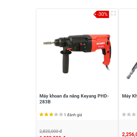
-30%
Khách hàng nhận xét về sản ph
Huỳnh Trung Hiếu
???
Trong Tết có gần 2 triệu, chưa có
03/04/2020
Máy khoan đa năng Keyang PHD-
Máy Kh
283B
1 đánh giá
Viết nhận xét về sản phẩm
2,820,000 đ
2,256,