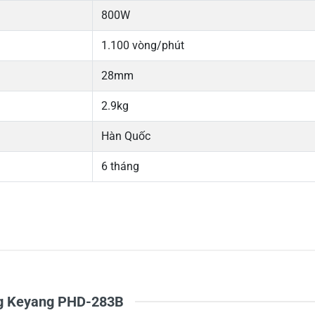
800W
1.100 vòng/phút
28mm
2.9kg
Hàn Quốc
6 tháng
5
-
4
-
Chi
3
100%
2
-
1
-
ng Keyang PHD-283B