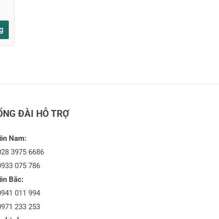
g
ỔNG ĐÀI HỖ TRỢ
ền Nam:
028 3975 6686
0933 075 786
ền Bắc:
0941 011 994
0971 233 253