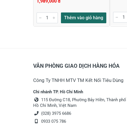
1,989,000 đ
Đánh giá sao
Họ v
Thêm vào giỏ hàng
Viết nhận xét của bạn vào bên dư
VĂN PHÒNG GIAO DỊCH HÀNG HÓA
Công Ty TNHH MTV TM Kết Nối Tiêu Dùng
Gửi nhận xét
Chi nhánh TP. Hồ Chí Minh
115 Đường C18, Phường Bảy Hiền, Thành phố
Hồ Chí Minh, Việt Nam
(028) 3975 6686
0933 075 786