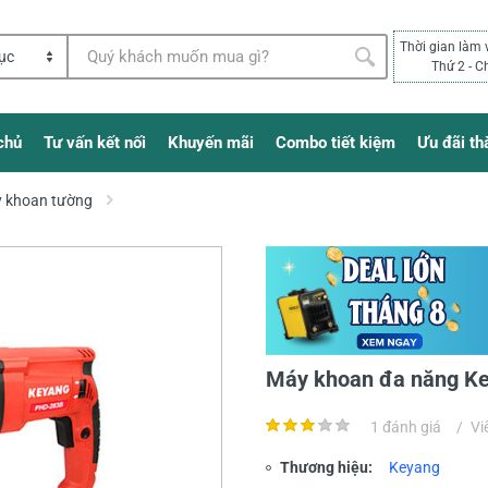
Thời gian làm 
Thứ 2 - C
chủ
Tư vấn kết nối
Khuyến mãi
Combo tiết kiệm
Ưu đãi th
 khoan tường
Máy khoan đa năng K
1 đánh giá
/
Vi
Thương hiệu:
Keyang