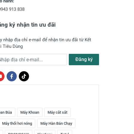
o hành:
0943 913 838
ng ký nhận tin ưu đãi
y nhập địa chỉ e-mail để nhận tin ưu đãi từ Kết
i Tiêu Dùng
a chỉ e-mail
Đăng ký
an Búa
Máy Khoan
Máy cắt sắt
Máy thổi hơi nóng
Máy Hàn Bán Chạy