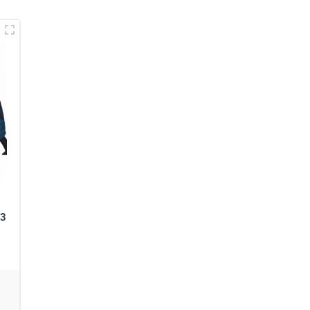
??
13