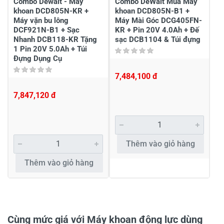
Combo Dewalt - Máy
Combo DeWalt Mua Máy
khoan DCD805N-KR +
khoan DCD805N-B1 +
Máy vặn bu lông
Máy Mài Góc DCG405FN-
DCF921N-B1 + Sạc
KR + Pin 20V 4.0Ah + Đế
Nhanh DCB118-KR Tặng
sạc DCB1104 & Túi đựng
1 Pin 20V 5.0Ah + Túi
Đựng Dụng Cụ
7,484,100 đ
Khách hàng nhận xét về sản phẩm
7,847,120 đ
Lam Ninh An
Xin hướng dẫn về pin .....
Tôi có sẵn pin (DCB184 .. 18V Max 20V, 5.0Ah,
Thêm vào giỏ hàng
90Wh) Máy này (DeWalt DCD805N-B1) có sử dụng
được pin này hay không ... (Xin cám ơn)
Thêm vào giỏ hàng
05/07/2024
Tran huu tuan
Cùng mức giá với Máy khoan động lực dùng