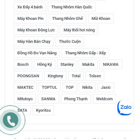
Xe Đẩy 4 bánh
Thang Nhôm Hàn Quốc
Máy Khoan Pin
Thang Nhôm Ghế
Mũi Khoan
Máy Khoan Động Lực
Máy thổi hơi nóng
Máy Hàn Bán Chạy
Thước Cuộn
Đồng Hồ Đo Vạn Năng
Thang Nhôm Gấp - Xếp
Bosch
Hồng Ký
Stanley
Makita
NIKAWA
POONGSAN
Kingtony
Total
Tolsen
MAKTEC
TOPTUL
TOP
Nikita
Jasic
Mitutoyo
SANWA
Phong Thạnh
Weldcom
SATA
Kyoritsu