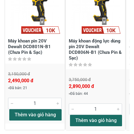
Viết nhận xét của bạn vào bên dưới
*
10K
10K
Máy khoan pin 20V
Máy khoan động lực dùng
Má
Dewalt DCD801N-B1
pin 20V Dewalt
dù
(Chưa Pin & Sạc)
DCD806N-B1 (Chưa Pin &
M
Sạc)
Pi
Gửi nhận xét
3,150,000 đ
3,750,000 đ
1,
2,490,000 đ
2,890,000 đ
1,
Đã bán: 21
Đã bán: 44
Đ
Thêm vào giỏ hàng
Thêm vào giỏ hàng