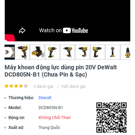
Máy khoan động lực dùng pin 20V DeWalt
DCD805N-B1 (Chưa Pin & Sạc)
3 đánh giá
/
Viết đánh giá
Thương hiệu:
Dewalt
Model:
DCD805N-B1
Động cơ:
Không Chổi Than
Xuất xứ:
Trung Quốc