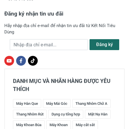
Đăng ký nhận tin ưu đãi
Hãy nhập địa chỉ e-mail để nhận tin ưu đãi từ Kết Nối Tiêu
Dùng
Địa chỉ e-mail
Đăng ký
DANH MỤC VÀ NHÃN HÀNG ĐƯỢC YÊU
THÍCH
Máy Hàn Que
Máy Mài Góc
Thang Nhôm Chữ A
Thang Nhôm Rút
Dụng cụ tổng hợp
Mặt Nạ Hàn
Máy Khoan Búa
Máy Khoan
Máy cắt sắt