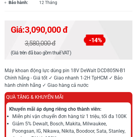
Bảo hành:
12 Tháng
Giá:
3,090,000 đ
-14%
3,580,000 đ
(Giá trên đã bao gồm thuế VAT)
Máy khoan động lực dùng pin 18V DeWalt DCD805N-B1
Chính hãng - Giá tốt ✓ Giao nhanh 1-2H TpHCM ✓ Bảo
hành chính hãng ✓ Giao hàng cả nước
QUÀ TẶNG & KHUYẾN MÃI
Khuyến mãi áp dụng riêng cho thành viên:
Miễn phí vận chuyển đơn hàng từ 1 triệu, tối đa 100K
Giảm 5% Dewalt, Bosch, Makita, Milwaukee,
Poongsan, IG, Nikawa, Nikita, Boodoor, Sata, Stanley,