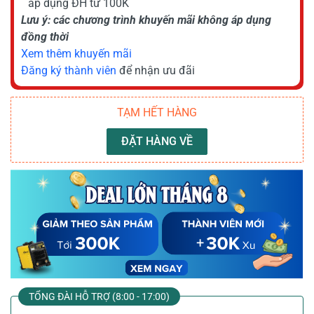
áp dụng ĐH từ 100K
Lưu ý: các chương trình khuyến mãi không áp dụng
đồng thời
Xem thêm khuyến mãi
Đăng ký thành viên
để nhận ưu đãi
TẠM HẾT HÀNG
ĐẶT HÀNG VỀ
TỔNG ĐÀI HỖ TRỢ (8:00 - 17:00)