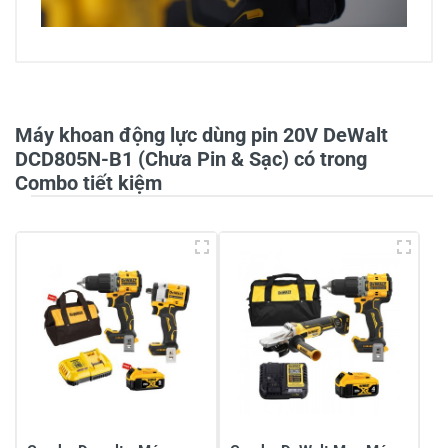
4/5
Máy khoan động lực dùng pin 20V DeWalt
3 đánh giá
DCD805N-B1 (Chưa Pin & Sạc) có trong
Combo tiết kiệm
5
-
4
67%
3
33%
2
-
1
-
Chia sẻ nhận xét về sản phẩm
Viết nhận xét của bạn