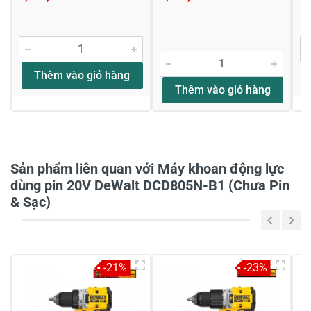
thoại nhân viên KNTD gọi tư vấn mình anh
nhé.
22/07/2022
Thêm vào giỏ hàng
Thêm vào giỏ hàng
Viết nhận xét về sản phẩm
Sản phẩm liên quan với Máy khoan động lực
Đánh giá sao
dùng pin 20V DeWalt DCD805N-B1 (Chưa Pin
& Sạc)
Họ và tên
*
-21%
-23%
Tiêu đề của nhận xét
*