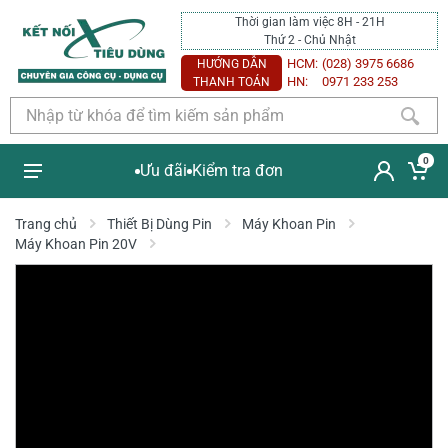
Thời gian làm việc 8H - 21H
Thứ 2 - Chủ Nhật
HCM:
(028) 3975 6686
HƯỚNG DẪN
HN:
0971 233 253
THANH TOÁN
0
Ưu đãi
Kiểm tra đơn
Trang chủ
Thiết Bị Dùng Pin
Máy Khoan Pin
Máy Khoan Pin 20V