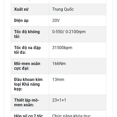
Xuất xứ
Trung Quốc
Điện áp
20V
Tốc độ không
0-550/ 0-2100rpm
tải:
Tốc độ va đập
31500bpm
tối đa:
Mô-men xoắn
166Nm
cực đại:
Đầu khoan kim
13mm
loại Khả năng
kẹp:
Thiết lập mô-
23+1+1
men xoắn:
Hộp số cơ 2 tốc
Chức năng khóa trục