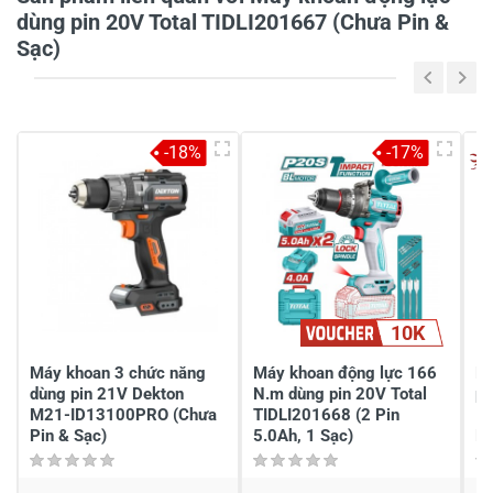
dùng pin 20V Total TIDLI201667 (Chưa Pin &
Sạc)
Viết nhận xét của bạn vào bên dưới
*
-18%
-17%
Gửi nhận xét
10K
Máy khoan 3 chức năng
Máy khoan động lực 166
Má
dùng pin 21V Dekton
N.m dùng pin 20V Total
pi
M21-ID13100PRO (Chưa
TIDLI201668 (2 Pin
ID
Pin & Sạc)
5.0Ah, 1 Sạc)
Kh