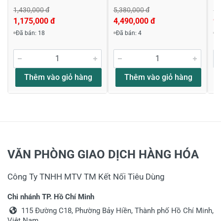
1,430,000 đ
5,380,000 đ
1,
1,175,000 đ
4,490,000 đ
9
Đã bán: 18
Đã bán: 4
Đ
Thêm vào giỏ hàng
Thêm vào giỏ hàng
VĂN PHÒNG GIAO DỊCH HÀNG HÓA
Công Ty TNHH MTV TM Kết Nối Tiêu Dùng
Chi nhánh TP. Hồ Chí Minh
115 Đường C18, Phường Bảy Hiền, Thành phố Hồ Chí Minh,
Việt Nam