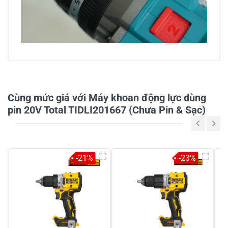
0/5
Cùng mức giá với Máy khoan động lực dùng
pin 20V Total TIDLI201667 (Chưa Pin & Sạc)
5
-
4
-
-21%
-23%
3
-
2
-
1
-
Chia sẻ nhận xét về sản phẩm