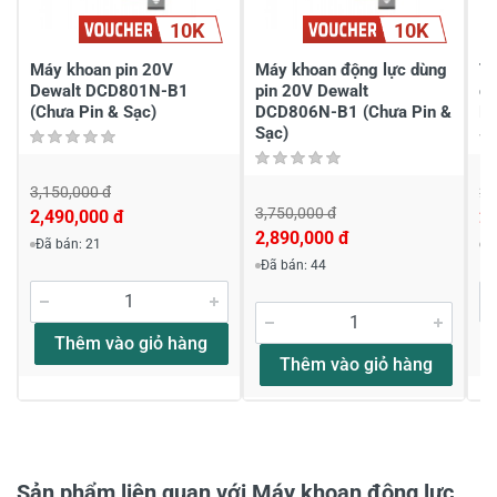
10K
10K
Viết nhận xét của bạn
Máy khoan pin 20V
Máy khoan động lực dùng
Th
Dewalt DCD801N-B1
pin 20V Dewalt
dù
(Chưa Pin & Sạc)
DCD806N-B1 (Chưa Pin &
M
Sạc)
3,150,000 đ
2,
3,750,000 đ
2,490,000 đ
2,
Viết nhận xét về sản phẩm
2,890,000 đ
Đã bán: 21
Đ
Đã bán: 44
Đánh giá sao
Thêm vào giỏ hàng
Thêm vào giỏ hàng
Họ và tên
*
Tiêu đề của nhận xét
*
Sản phẩm liên quan với Máy khoan động lực