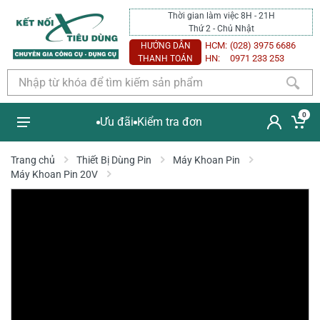
Thời gian làm việc 8H - 21H
Thứ 2 - Chủ Nhật
HCM:
(028) 3975 6686
HƯỚNG DẪN
HN:
0971 233 253
THANH TOÁN
0
Ưu đãi
Kiểm tra đơn
Trang chủ
Thiết Bị Dùng Pin
Máy Khoan Pin
Máy Khoan Pin 20V