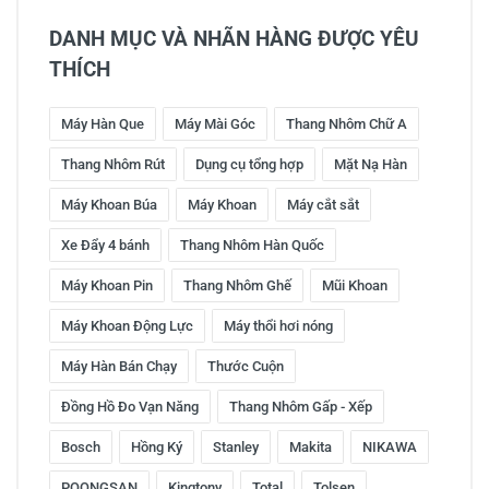
DANH MỤC VÀ NHÃN HÀNG ĐƯỢC YÊU
THÍCH
Máy Hàn Que
Máy Mài Góc
Thang Nhôm Chữ A
Thang Nhôm Rút
Dụng cụ tổng hợp
Mặt Nạ Hàn
Máy Khoan Búa
Máy Khoan
Máy cắt sắt
Xe Đẩy 4 bánh
Thang Nhôm Hàn Quốc
Máy Khoan Pin
Thang Nhôm Ghế
Mũi Khoan
Máy Khoan Động Lực
Máy thổi hơi nóng
Máy Hàn Bán Chạy
Thước Cuộn
Đồng Hồ Đo Vạn Năng
Thang Nhôm Gấp - Xếp
Bosch
Hồng Ký
Stanley
Makita
NIKAWA
POONGSAN
Kingtony
Total
Tolsen