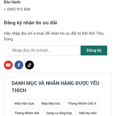
Bảo hành:
+
0943 913 838
Đăng ký nhận tin ưu đãi
Hãy nhập địa chỉ e-mail để nhận tin ưu đãi từ Kết Nối Tiêu
Dùng
Địa chỉ e-mail
Đăng ký
DANH MỤC VÀ NHÃN HÀNG ĐƯỢC YÊU
THÍCH
Máy Hàn Que
Máy Mài Góc
Thang Nhôm Chữ A
Thang Nhôm Rút
Dụng cụ tổng hợp
Mặt Nạ Hàn