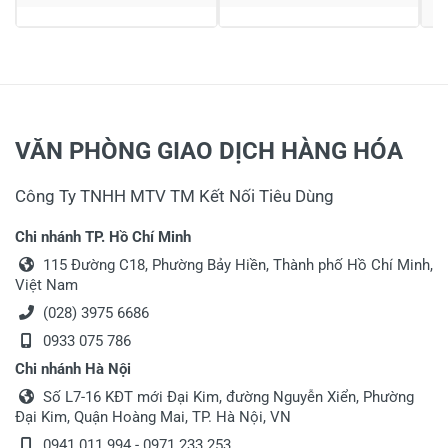
Họ và tên
*
Tiêu đề của nhận xét
*
VĂN PHÒNG GIAO DỊCH HÀNG HÓA
Viết nhận xét của bạn vào bên dưới
*
Công Ty TNHH MTV TM Kết Nối Tiêu Dùng
Chi nhánh TP. Hồ Chí Minh
115 Đường C18, Phường Bảy Hiền, Thành phố Hồ Chí Minh,
Việt Nam
(028) 3975 6686
0933 075 786
Chi nhánh Hà Nội
Gửi nhận xét
Số L7-16 KĐT mới Đại Kim, đường Nguyễn Xiển, Phường
Đại Kim, Quận Hoàng Mai, TP. Hà Nội, VN
0941 011 994 - 0971 233 253