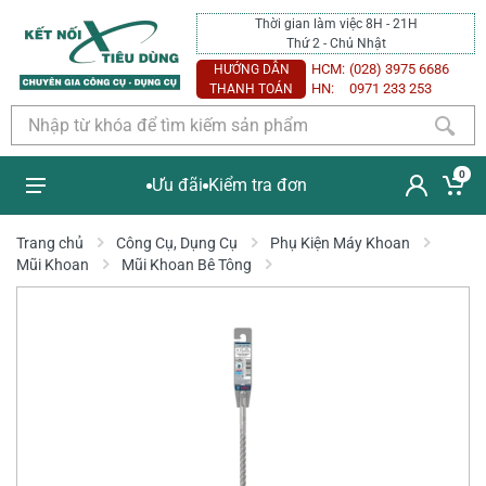
Thời gian làm việc 8H - 21H
Thứ 2 - Chủ Nhật
HCM:
(028) 3975 6686
HƯỚNG DẪN
HN:
0971 233 253
THANH TOÁN
0
Ưu đãi
Kiểm tra đơn
Trang chủ
Công Cụ, Dụng Cụ
Phụ Kiện Máy Khoan
Mũi Khoan
Mũi Khoan Bê Tông