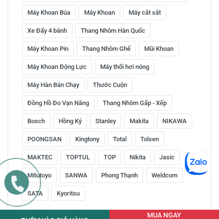
Máy Khoan Búa
Máy Khoan
Máy cắt sắt
Xe Đẩy 4 bánh
Thang Nhôm Hàn Quốc
Máy Khoan Pin
Thang Nhôm Ghế
Mũi Khoan
Máy Khoan Động Lực
Máy thổi hơi nóng
Máy Hàn Bán Chạy
Thước Cuộn
Đồng Hồ Đo Vạn Năng
Thang Nhôm Gấp - Xếp
Bosch
Hồng Ký
Stanley
Makita
NIKAWA
POONGSAN
Kingtony
Total
Tolsen
MAKTEC
TOPTUL
TOP
Nikita
Jasic
Mitutoyo
SANWA
Phong Thạnh
Weldcom
SATA
Kyoritsu
MUA NGAY