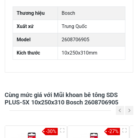
Thương hiệu
Bosch
Xuất xứ
Trung Quốc
Model
2608706905
Kích thước
10x250x310mm
0/5
Cùng mức giá với Mũi khoan bê tông SDS
PLUS-5X 10x250x310 Bosch 2608706905
5
-
4
-
-30%
-27%
3
-