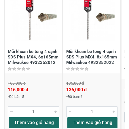
2
-
1
-
Chia sẻ nhận xét về sản phẩm
Viết nhận xét của bạn
Mũi khoan bê tông 4 cạnh
Mũi khoan bê tông 4 cạnh
Mũ
SDS Plus MX4, 6x165mm
SDS Plus MX4, 8x165mm
S
Milwaukee 4932352012
Milwaukee 4932352022
1
4
165,000 đ
185,000 đ
22
116,000 đ
136,000 đ
Viết nhận xét về sản phẩm
1
Đã bán: 5
Đã bán: 6
Đ
Đánh giá sao
Thêm vào giỏ hàng
Thêm vào giỏ hàng