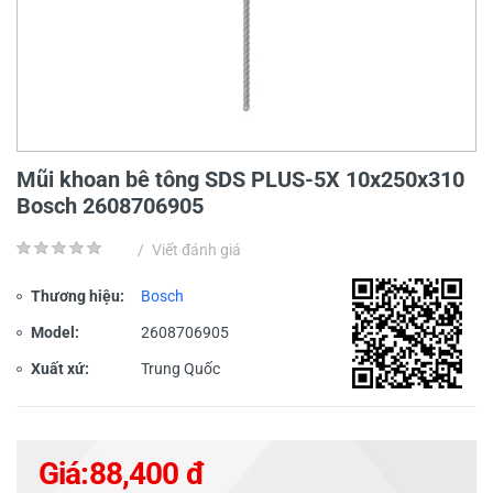
Mũi khoan bê tông SDS PLUS-5X 10x250x310
Bosch 2608706905
/
Viết đánh giá
Thương hiệu:
Bosch
Model:
2608706905
Xuất xứ:
Trung Quốc
Giá:
88,400 đ