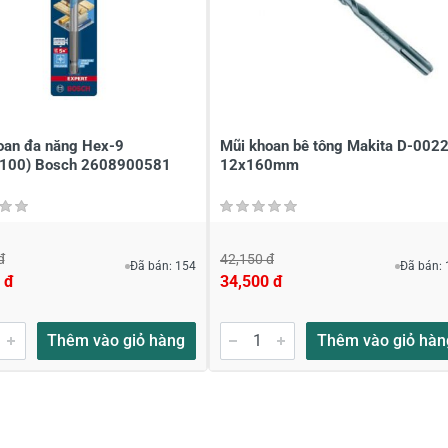
à tên
*
Tiêu đề của nhận xét
*
ới
*
oan đa năng Hex-9
Mũi khoan bê tông Makita D-002
100) Bosch 2608900581
12x160mm
đ
42,150 đ
Đã bán: 154
Đã bán: 
 đ
34,500 đ
Thêm vào giỏ hàng
Thêm vào giỏ hàn