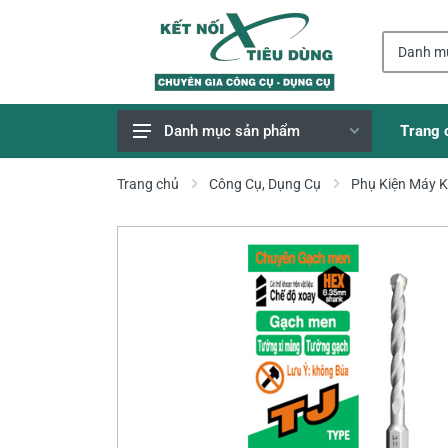
Trang 
Danh mục sản phẩm
Giao Hàng Miễn Phí
Trang chủ
Công Cụ, Dụng Cụ
Phụ Kiện Máy 
Công Cụ, Dụng Cụ
Thiết Bị Dùng Pin
Dụng Cụ Điện
Thiết Bị Nâng Đỡ
Thang nhôm
Phụ Tùng, Linh Kiện
Máy Hàn & Phụ Kiện