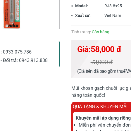
Model:
RJ3.8x95
Xuất xứ:
Việt Nam
Tình trạng:
Còn hàng
Giá:
58,000 đ
g:
0933.075.786
- Đổi trả:
0943.913.838
73,000 đ
(Giá trên đã bao gồm thuế V
Mũi khoan gạch chuôi lục giá
hàng toàn quốc!
QUÀ TẶNG & KHUYẾN MÃI
Khuyến mãi áp dụng riêng 
Miễn phí vận chuyển đơn 