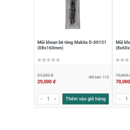
Đánh giá sao
Họ v
Viết nhận xét của bạn vào bên dư
Mũi khoan bê tông Makita D-00131
Mũi kh
(08x160mm)
(8x60x
37,350 đ
70,800 
Đã bán: 113
29,000 đ
70,000
Gửi nhận xét
Thêm vào giỏ hàng