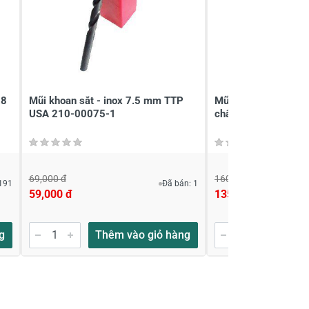
28
Mũi khoan sắt - inox 7.5 mm TTP
Mũi khoan đa năn
USA 210-00075-1
chân lục giác Unik
69,000 đ
160,000 đ
191
Đã bán: 1
59,000 đ
135,000 đ
g
Thêm vào giỏ hàng
Thêm