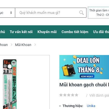
Thời gian làm 
Thứ 2 - C
chủ
Tư vấn kết nối
Khuyến mãi
Combo tiết kiệm
Ưu đãi th
Khoan
Mũi Khoan
Mũi khoan gạch chuôi 
/
Viết đánh giá
Thương hiệu:
Unika