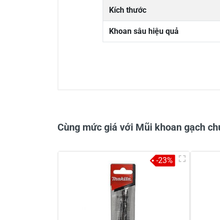
Kích thước
Khoan sâu hiệu quả
0/5
Cùng mức giá với Mũi khoan gạch chu
-23%
Viết nhận xét về sản phẩm