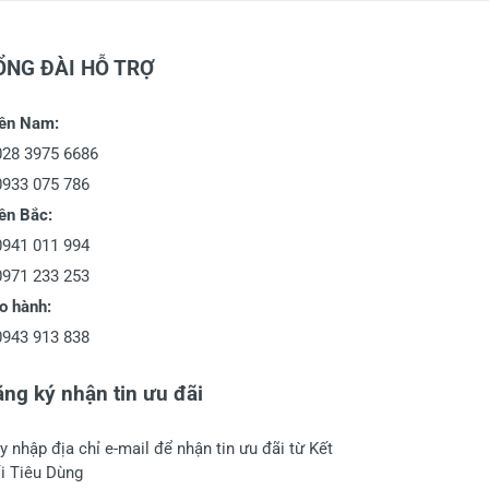
ỔNG ĐÀI HỖ TRỢ
ền Nam:
028 3975 6686
0933 075 786
ền Bắc:
0941 011 994
0971 233 253
o hành:
0943 913 838
ng ký nhận tin ưu đãi
y nhập địa chỉ e-mail để nhận tin ưu đãi từ Kết
i Tiêu Dùng