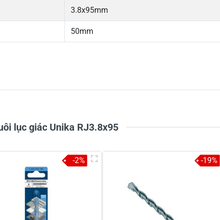
3.8x95mm
50mm
5
-
4
-
Chi
3
-
2
-
1
-
ôi lục giác Unika RJ3.8x95
-2%
-19%