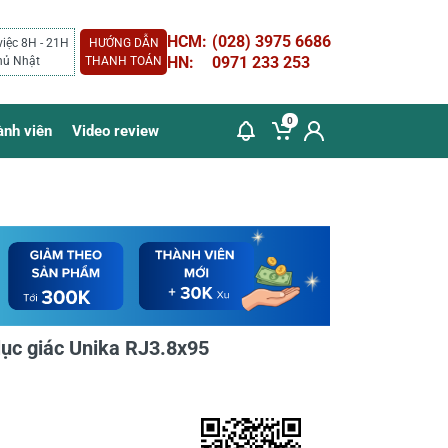
HCM:
(028) 3975 6686
việc 8H - 21H
HƯỚNG DẪN
HN:
0971 233 253
hủ Nhật
THANH TOÁN
0
ành viên
Video review
lục giác Unika RJ3.8x95