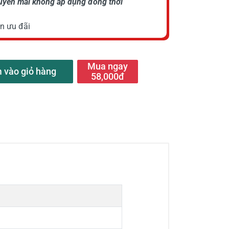
huyến mãi không áp dụng đồng thời
n ưu đãi
Mua ngay
 vào giỏ hàng
58,000đ