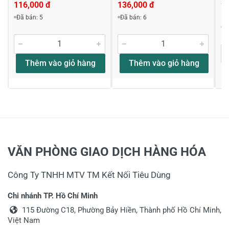
22
116,000 đ
136,000 đ
Viết nhận xét về sản phẩm
1
Đã bán: 5
Đã bán: 6
Đ
Đánh giá sao
Thêm vào giỏ hàng
Thêm vào giỏ hàng
Họ và tên
*
Tiêu đề của nhận xét
*
VĂN PHÒNG GIAO DỊCH HÀNG HÓA
Viết nhận xét của bạn vào bên dưới
*
Công Ty TNHH MTV TM Kết Nối Tiêu Dùng
Chi nhánh TP. Hồ Chí Minh
115 Đường C18, Phường Bảy Hiền, Thành phố Hồ Chí Minh,
Việt Nam