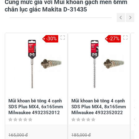
Cùng mức giá với Mũi khoan gạch men 6mm
chân lục giác Makita D-31435
5
-
4
-
-30%
-27%
3
-
2
-
1
-
Chia sẻ nhận xét về sản phẩm
Viết nhận xét của bạn
Mũi khoan bê tông 4 cạnh
Mũi khoan bê tông 4 cạnh
Mũ
SDS Plus MX4, 6x165mm
SDS Plus MX4, 8x165mm
S
Milwaukee 4932352012
Milwaukee 4932352022
1
4
165,000 đ
185,000 đ