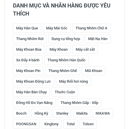
DANH MỤC VÀ NHÃN HÀNG ĐƯỢC YÊU
THÍCH
Máy Hàn Que
Máy Mài Góc
Thang Nhôm Chữ A
Thang Nhôm Rút
Dụng cụ tổng hợp
Mặt Nạ Hàn
Máy Khoan Búa
Máy Khoan
Máy cắt sắt
Xe Đẩy 4 bánh
Thang Nhôm Hàn Quốc
Máy Khoan Pin
Thang Nhôm Ghế
Mũi Khoan
Máy Khoan Động Lực
Máy thổi hơi nóng
Máy Hàn Bán Chạy
Thước Cuộn
Đồng Hồ Đo Vạn Năng
Thang Nhôm Gấp - Xếp
Bosch
Hồng Ký
Stanley
Makita
NIKAWA
POONGSAN
Kingtony
Total
Tolsen