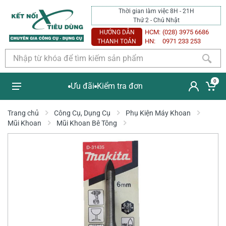
Thời gian làm việc 8H - 21H
Thứ 2 - Chủ Nhật
HCM:
(028) 3975 6686
HƯỚNG DẪN
HN:
0971 233 253
THANH TOÁN
0
Ưu đãi
Kiểm tra đơn
Trang chủ
Công Cụ, Dụng Cụ
Phụ Kiện Máy Khoan
Mũi Khoan
Mũi Khoan Bê Tông