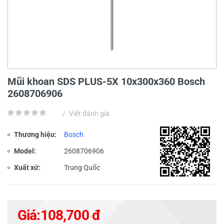
Mũi khoan SDS PLUS-5X 10x300x360 Bosch
2608706906
/
Viết đánh giá
Thương hiệu:
Bosch
Model:
2608706906
Xuất xứ:
Trung Quốc
Giá:
108,700 đ