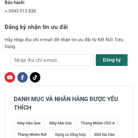
Bảo hành:
+
0943 913 838
Đăng ký nhận tin ưu đãi
Hãy nhập địa chỉ e-mail để nhận tin ưu đãi từ Kết Nối Tiêu
Dùng
Địa chỉ e-mail
Đăng ký
DANH MỤC VÀ NHÃN HÀNG ĐƯỢC YÊU
THÍCH
Máy Hàn Que
Máy Mài Góc
Thang Nhôm Chữ A
Thang Nhôm Rút
Dụng cụ tổng hợp
Mặt Nạ Hàn