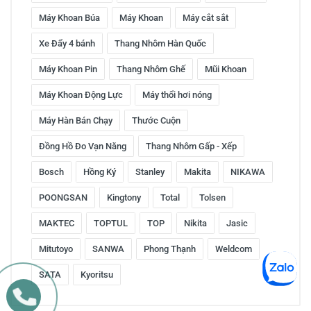
Máy Khoan Búa
Máy Khoan
Máy cắt sắt
Xe Đẩy 4 bánh
Thang Nhôm Hàn Quốc
Máy Khoan Pin
Thang Nhôm Ghế
Mũi Khoan
Máy Khoan Động Lực
Máy thổi hơi nóng
Máy Hàn Bán Chạy
Thước Cuộn
Đồng Hồ Đo Vạn Năng
Thang Nhôm Gấp - Xếp
Bosch
Hồng Ký
Stanley
Makita
NIKAWA
POONGSAN
Kingtony
Total
Tolsen
MAKTEC
TOPTUL
TOP
Nikita
Jasic
Mitutoyo
SANWA
Phong Thạnh
Weldcom
SATA
Kyoritsu