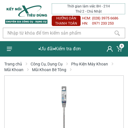
Thời gian làm việc 8H - 21H
Thứ 2 - Chủ Nhật
HCM:
(028) 3975 6686
HƯỚNG DẪN
HN:
0971 233 253
THANH TOÁN
0
Ưu đãi
Kiểm tra đơn
Trang chủ
Công Cụ, Dụng Cụ
Phụ Kiện Máy Khoan
Mũi Khoan
Mũi Khoan Bê Tông