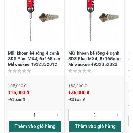
2
-
1
-
Chia sẻ nhận xét về sản phẩm
Viết nhận xét của bạn
Mũi khoan bê tông 4 cạnh
Mũi khoan bê tông 4 cạnh
Mũ
SDS Plus MX4, 6x165mm
SDS Plus MX4, 8x165mm
S
Milwaukee 4932352012
Milwaukee 4932352022
1
4
165,000 đ
185,000 đ
22
116,000 đ
136,000 đ
Viết nhận xét về sản phẩm
1
Đã bán: 5
Đã bán: 6
Đ
Đánh giá sao
Thêm vào giỏ hàng
Thêm vào giỏ hàng