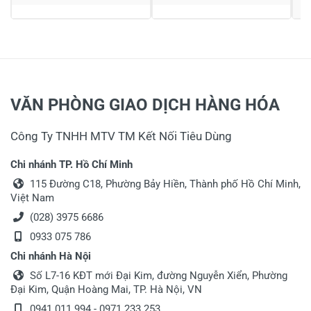
Họ và tên
*
Tiêu đề của nhận xét
*
VĂN PHÒNG GIAO DỊCH HÀNG HÓA
Viết nhận xét của bạn vào bên dưới
*
Công Ty TNHH MTV TM Kết Nối Tiêu Dùng
Chi nhánh TP. Hồ Chí Minh
115 Đường C18, Phường Bảy Hiền, Thành phố Hồ Chí Minh,
Việt Nam
(028) 3975 6686
0933 075 786
Chi nhánh Hà Nội
Gửi nhận xét
Số L7-16 KĐT mới Đại Kim, đường Nguyễn Xiển, Phường
Đại Kim, Quận Hoàng Mai, TP. Hà Nội, VN
0941 011 994
-
0971 233 253