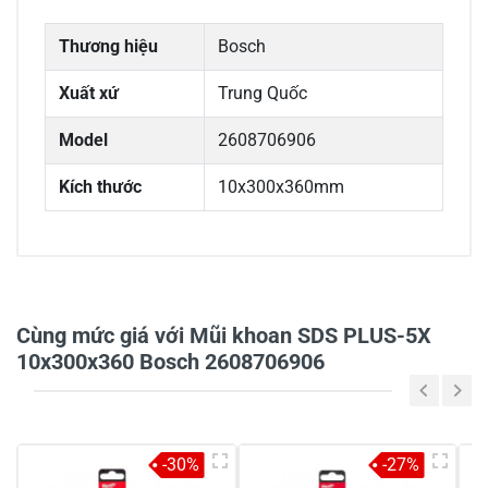
Thương hiệu
Bosch
Xuất xứ
Trung Quốc
Model
2608706906
Kích thước
10x300x360mm
0/5
Cùng mức giá với Mũi khoan SDS PLUS-5X
10x300x360 Bosch 2608706906
5
-
4
-
-30%
-27%
3
-