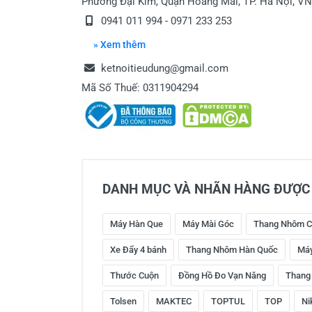
Phường Đại Kim, Quận Hoàng Mai, TP. Hà Nội, VN
0941 011 994 - 0971 233 253
» Xem thêm
ketnoitieudung@gmail.com
Mã Số Thuế: 0311904294
DANH MỤC VÀ NHÃN HÀNG ĐƯỢC 
Máy Hàn Que
Máy Mài Góc
Thang Nhôm C
Xe Đẩy 4 bánh
Thang Nhôm Hàn Quốc
Máy
Thước Cuộn
Đồng Hồ Đo Vạn Năng
Thang
Tolsen
MAKTEC
TOPTUL
TOP
Ni