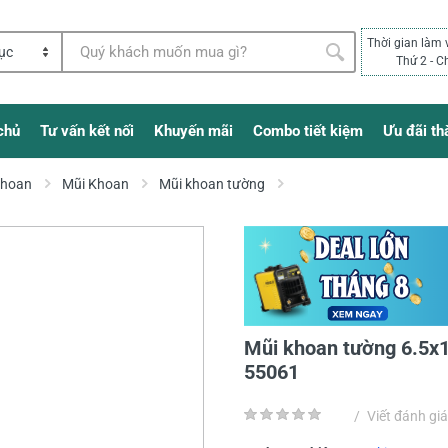
Thời gian làm 
Thứ 2 - C
chủ
Tư vấn kết nối
Khuyến mãi
Combo tiết kiệm
Ưu đãi th
Khoan
Mũi Khoan
Mũi khoan tường
Mũi khoan tường 6.5x1
55061
/
Viết đánh giá