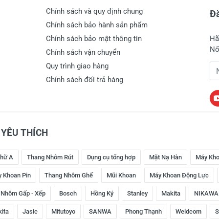
Chính sách và quy định chung
Đă
Chính sách bảo hành sản phẩm
Chính sách bảo mật thông tin
Hã
Nố
Chính sách vận chuyển
Quy trình giao hàng
Đị
Chính sách đổi trả hàng
YÊU THÍCH
hữ A
Thang Nhôm Rút
Dụng cụ tổng hợp
Mặt Nạ Hàn
Máy Kho
 Khoan Pin
Thang Nhôm Ghế
Mũi Khoan
Máy Khoan Động Lực
 Nhôm Gấp - Xếp
Bosch
Hồng Ký
Stanley
Makita
NIKAWA
kita
Jasic
Mitutoyo
SANWA
Phong Thạnh
Weldcom
S