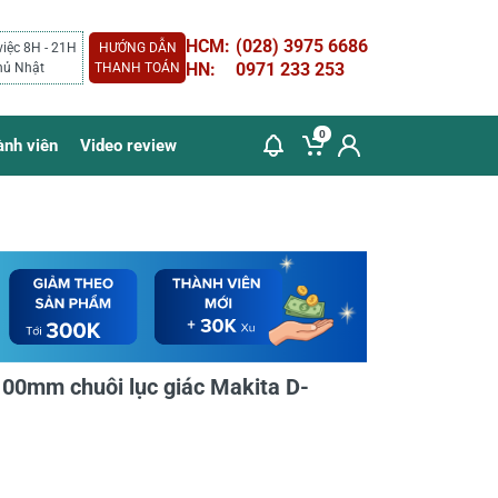
HCM:
(028) 3975 6686
việc 8H - 21H
HƯỚNG DẪN
HN:
0971 233 253
hủ Nhật
THANH TOÁN
0
ành viên
Video review
00mm chuôi lục giác Makita D-