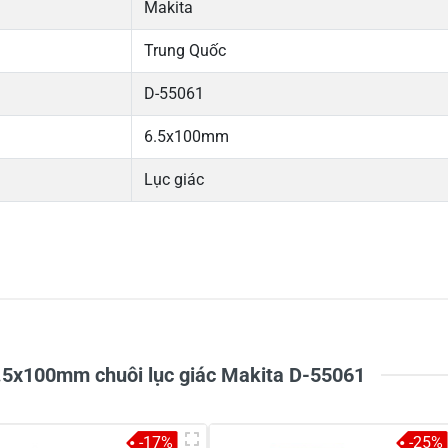
Makita
Trung Quốc
D-55061
6.5x100mm
Lục giác
5
-
4
-
Chi
3
-
2
-
1
-
.5x100mm chuôi lục giác Makita D-55061
-17%
-25%