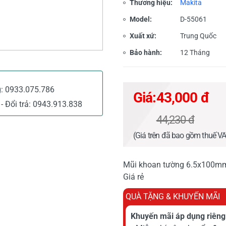
Thương hiệu:
Makita
Model:
D-55061
Xuất xứ:
Trung Quốc
Bảo hành:
12 Tháng
g:
0933.075.786
Giá:
43,000 đ
- Đổi trả:
0943.913.838
44,230 đ
(Giá trên đã bao gồm thuế V
Mũi khoan tường 6.5x100mm 
Giá rẻ
QUÀ TẶNG & KHUYẾN MÃI
Khuyến mãi áp dụng riêng 