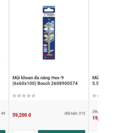
Mũi khoan đa năng Hex-9
Mũi khoan tường ch
(6x60x100) Bosch 2608900574
5.5x100mm Makita
28,350 đ
 49
Đã bán: 215
59,200 đ
19,000 đ