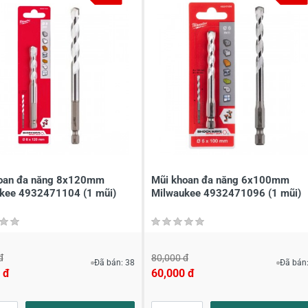
à tên
*
Tiêu đề của nhận xét
*
ới
*
oan đa năng 8x120mm
Mũi khoan đa năng 6x100mm
kee 4932471104​ (1 mũi)
Milwaukee 4932471096 (1 mũi)
đ
80,000 đ
Đã bán: 38
Đã bán:
 đ
60,000 đ