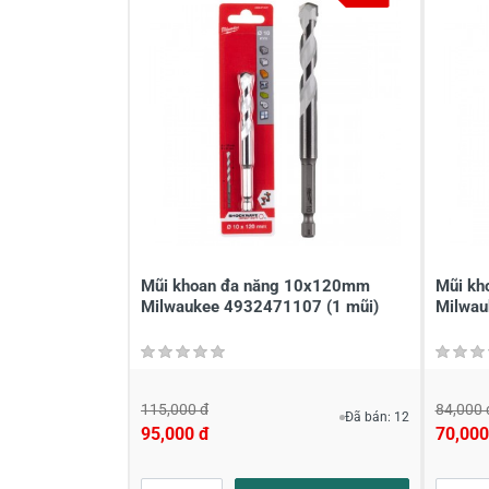
Viết nhận xét về sản phẩm
Đánh giá sao
Họ v
Viết nhận xét của bạn vào bên dư
Mũi khoan đa năng 10x120mm
Mũi kh
Milwaukee 4932471107​ (1 mũi)
Milwau
115,000 đ
84,000 
Đã bán: 12
95,000 đ
70,000
Gửi nhận xét