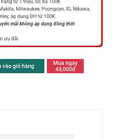
hàng từ 1 triệu, tối đa 100K
Makita, Milwaukee, Poongsan, IG, Nikawa,
anley, áp dụng ĐH từ 100K
huyến mãi không áp dụng đồng thời
n ưu đãi
Mua ngay
 vào giỏ hàng
43,000đ