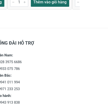
g
Thêm vào giỏ hàng
Thêm
ỔNG ĐÀI HỖ TRỢ
ền Nam:
028 3975 6686
0933 075 786
ền Bắc:
0941 011 994
0971 233 253
o hành:
0943 913 838