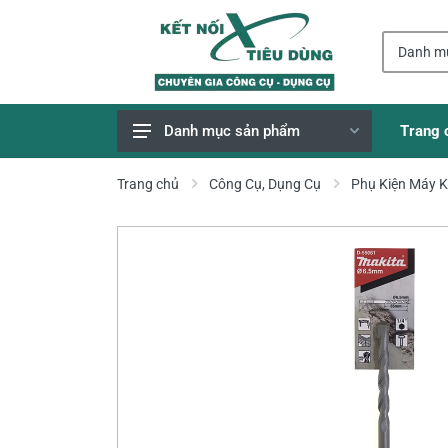
Trang 
Danh mục sản phẩm
Giao Hàng Miễn Phí
Trang chủ
Công Cụ, Dụng Cụ
Phụ Kiện Máy 
Công Cụ, Dụng Cụ
Thiết Bị Dùng Pin
Dụng Cụ Điện
Thiết Bị Nâng Đỡ
Thang nhôm
Phụ Tùng, Linh Kiện
Máy Hàn & Phụ Kiện