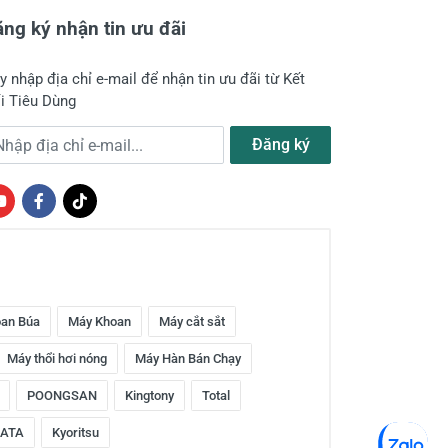
ng ký nhận tin ưu đãi
y nhập địa chỉ e-mail để nhận tin ưu đãi từ Kết
i Tiêu Dùng
a chỉ e-mail
Đăng ký
an Búa
Máy Khoan
Máy cắt sắt
Máy thổi hơi nóng
Máy Hàn Bán Chạy
POONGSAN
Kingtony
Total
ATA
Kyoritsu