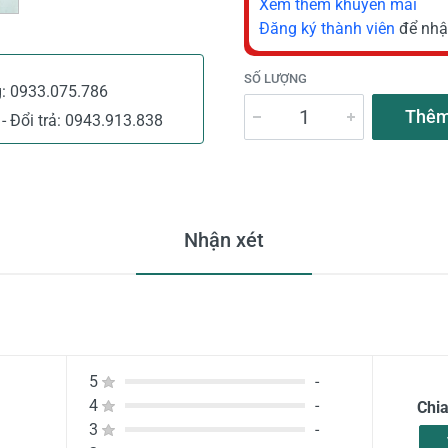
Xem thêm khuyến mãi
Đăng ký thành viên
để nhậ
SỐ LƯỢNG
g:
0933.075.786
Thêm
- Đổi trả:
0943.913.838
Nhận xét
5
-
4
-
Chi
3
-