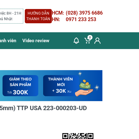
HCM:
(028) 3975 6686
việc 8H - 21H
HƯỚNG DẪN
HN:
0971 233 253
hủ Nhật
THANH TOÁN
0
ành viên
Video review
 9.5mm) TTP USA 223-000203-UD