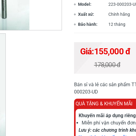
Model:
223-000203-U
Xuất xứ:
Chính hãng
Bảo hành:
12 tháng
Giá:
155,000 đ
178,000 đ
Bán sỉ và lẻ các sản phẩm T
000203-UD
QUÀ TẶNG & KHUYẾN MÃI
Khuyến mãi áp dụng riêng 
Miễn phí vận chuyển đơn 
Lưu ý: các chương trình k