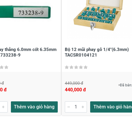
ay thẳng 6.0mm cốt 6.35mm
Bộ 12 mũi phay gỗ 1/4"(6.3mm)
 733238-9
TACSR0104121
 đ
449,000 đ
Đã bán:
0 đ
440,000 đ
Thêm vào giỏ hàng
Thêm vào giỏ hàn