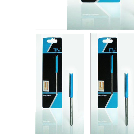
Thiết Bị Đo Điện
Thước Đo Laser
Đồ Bảo Hộ Lao Động