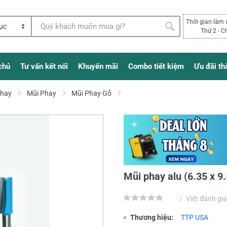
Thời gian làm 
Thứ 2 - C
chủ
Tư vấn kết nối
Khuyến mãi
Combo tiết kiệm
Ưu đãi th
Phay
Mũi Phay
Mũi Phay Gỗ
Mũi phay alu (6.35 x
/
Viết đánh giá
Thương hiệu:
TTP USA