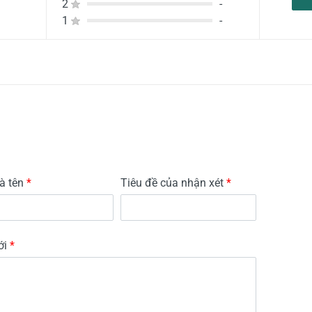
2
-
1
-
à tên
*
Tiêu đề của nhận xét
*
ới
*