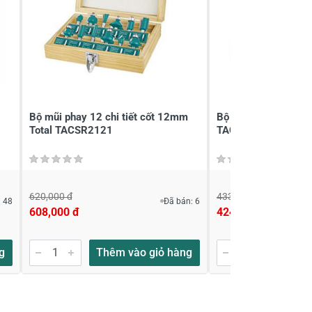
Bộ mũi phay 12 chi tiết cốt 12mm
Bộ mũi phay 12 chi t
Total TACSR2121
TACSR1121 8mm
620,000 đ
433,000 đ
 48
Đã bán: 6
608,000 đ
424,000 đ
g
Thêm vào giỏ hàng
Thêm