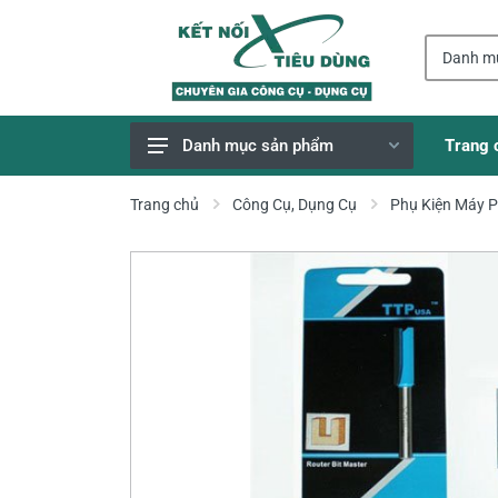
Trang 
Danh mục sản phẩm
Giao Hàng Miễn Phí
Trang chủ
Công Cụ, Dụng Cụ
Phụ Kiện Máy 
Công Cụ, Dụng Cụ
Thiết Bị Dùng Pin
Dụng Cụ Điện
Thiết Bị Nâng Đỡ
Thang nhôm
Phụ Tùng, Linh Kiện
Máy Hàn & Phụ Kiện