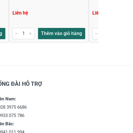
Liên hệ
Liên hệ
g
Thêm vào giỏ hàng
Thêm
ỔNG ĐÀI HỖ TRỢ
ền Nam:
028 3975 6686
0933 075 786
ền Bắc:
0941 011 994