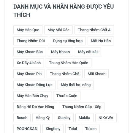
DANH MỤC VÀ NHÃN HÀNG ĐƯỢC YÊU
THÍCH
Máy Hàn Que
Máy Mài Góc
Thang Nhôm Chữ A
Thang Nhôm Rút
Dụng cụ tổng hợp
Mặt Nạ Hàn
Máy Khoan Búa
Máy Khoan
Máy cắt sắt
Xe Đẩy 4 bánh
Thang Nhôm Hàn Quốc
Máy Khoan Pin
Thang Nhôm Ghế
Mũi Khoan
Máy Khoan Động Lực
Máy thổi hơi nóng
Máy Hàn Bán Chạy
Thước Cuộn
Đồng Hồ Đo Vạn Năng
Thang Nhôm Gấp - Xếp
Bosch
Hồng Ký
Stanley
Makita
NIKAWA
POONGSAN
Kingtony
Total
Tolsen