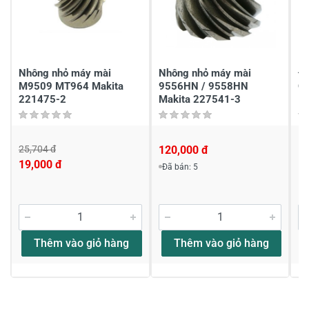
Chia sẻ nhận xét về sản phẩm
Viết nhận xét của bạn
Nhông nhỏ máy mài
Nhông nhỏ máy mài
Đồ
M9509 MT964 Makita
9556HN / 9558HN
O
221475-2
Makita 227541-3
25,704 đ
120,000 đ
1
19,000 đ
Đã bán: 5
Viết nhận xét về sản phẩm
Đánh giá sao
Thêm vào giỏ hàng
Thêm vào giỏ hàng
Họ và tên
*