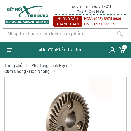
Thời gian làm việc 8H - 21H
Thứ 2 - Chủ Nhật
HCM:
(028) 3975 6686
HƯỚNG DẪN
HN:
0971 233 253
THANH TOÁN
0
Ưu đãi
Kiểm tra đơn
Trang chủ
Phụ Tùng, Linh Kiện
Cụm Nhông - Hộp Nhông