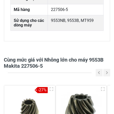
Mã hàng
227506-5
Sử dụng cho các
9553NB, 9553B, MT959
dòng máy
0/5
Cùng mức giá với Nhông lớn cho máy 9553B
Makita 227506-5
5
-
4
-
-27%
3
-
2
-
1
-