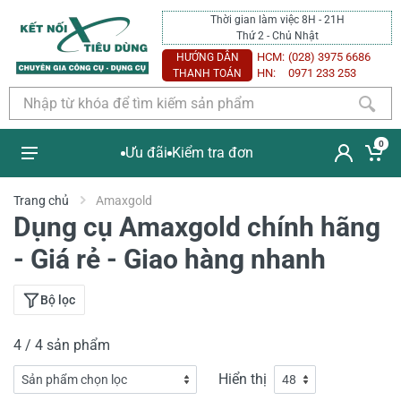
Thời gian làm việc 8H - 21H
Thứ 2 - Chủ Nhật
HCM:
(028) 3975 6686
HƯỚNG DẪN
HN:
0971 233 253
THANH TOÁN
0
Ưu đãi
Kiểm tra đơn
Trang chủ
Amaxgold
Dụng cụ Amaxgold chính hãng
- Giá rẻ - Giao hàng nhanh
Bộ lọc
4 / 4 sản phẩm
Hiển thị