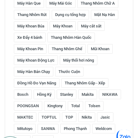
Máy Hàn Que
Máy Mài Góc
Thang Nhôm Chữ A
Thang Nhôm Rút
Dụng cụ tổng hợp
Mặt Nạ Hàn
Máy Khoan Búa
Máy Khoan
Máy cắt sắt
Xe Đẩy 4 bánh
Thang Nhôm Hàn Quốc
Máy Khoan Pin
Thang Nhôm Ghế
Mũi Khoan
Máy Khoan Động Lực
Máy thổi hơi nóng
Máy Hàn Bán Chạy
Thước Cuộn
Đồng Hồ Đo Vạn Năng
Thang Nhôm Gấp - Xếp
Bosch
Hồng Ký
Stanley
Makita
NIKAWA
POONGSAN
Kingtony
Total
Tolsen
MAKTEC
TOPTUL
TOP
Nikita
Jasic
Mitutoyo
SANWA
Phong Thạnh
Weldcom