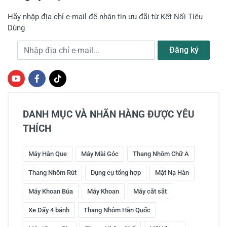
Hãy nhập địa chỉ e-mail để nhận tin ưu đãi từ Kết Nối Tiêu
Dùng
Địa chỉ e-mail
Đăng ký
DANH MỤC VÀ NHÃN HÀNG ĐƯỢC YÊU
THÍCH
Máy Hàn Que
Máy Mài Góc
Thang Nhôm Chữ A
Thang Nhôm Rút
Dụng cụ tổng hợp
Mặt Nạ Hàn
Máy Khoan Búa
Máy Khoan
Máy cắt sắt
Xe Đẩy 4 bánh
Thang Nhôm Hàn Quốc