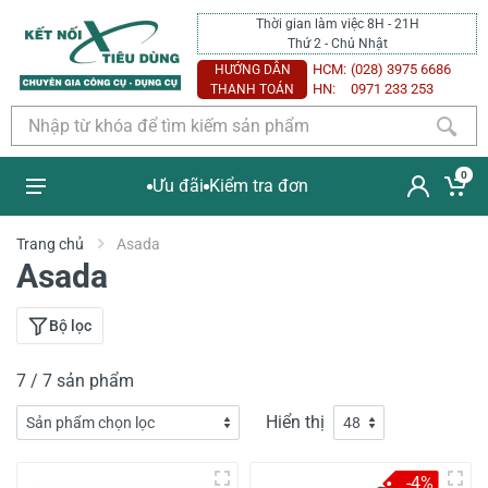
Thời gian làm việc 8H - 21H
Thứ 2 - Chủ Nhật
HCM:
(028) 3975 6686
HƯỚNG DẪN
HN:
0971 233 253
THANH TOÁN
0
Ưu đãi
Kiểm tra đơn
Trang chủ
Asada
Asada
Bộ lọc
7 / 7 sản phẩm
Hiển thị
-4%