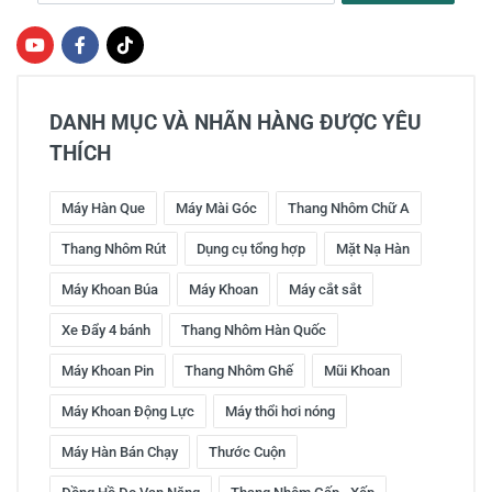
DANH MỤC VÀ NHÃN HÀNG ĐƯỢC YÊU
THÍCH
Máy Hàn Que
Máy Mài Góc
Thang Nhôm Chữ A
Thang Nhôm Rút
Dụng cụ tổng hợp
Mặt Nạ Hàn
Máy Khoan Búa
Máy Khoan
Máy cắt sắt
Xe Đẩy 4 bánh
Thang Nhôm Hàn Quốc
Máy Khoan Pin
Thang Nhôm Ghế
Mũi Khoan
Máy Khoan Động Lực
Máy thổi hơi nóng
Máy Hàn Bán Chạy
Thước Cuộn