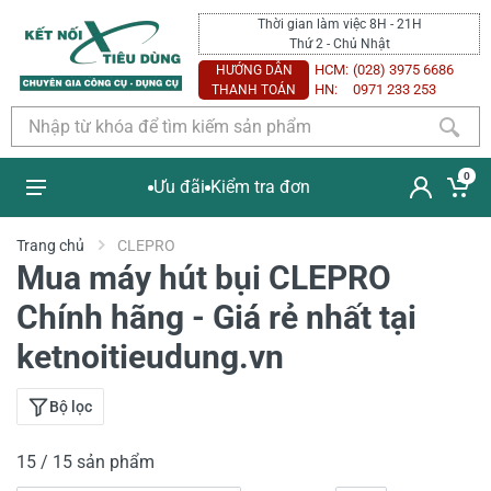
Thời gian làm việc 8H - 21H
Thứ 2 - Chủ Nhật
HCM:
(028) 3975 6686
HƯỚNG DẪN
HN:
0971 233 253
THANH TOÁN
0
Ưu đãi
Kiểm tra đơn
Trang chủ
CLEPRO
Mua máy hút bụi CLEPRO
Chính hãng - Giá rẻ nhất tại
ketnoitieudung.vn
Bộ lọc
15 / 15 sản phẩm