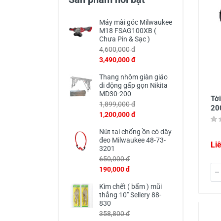
Thiết Bị Đo Điện
Máy mài góc Milwaukee
Thước Đo Laser
M18 FSAG100XB (
Chưa Pin & Sạc )
Đồ Bảo Hộ Lao Động
4,600,000 đ
3,490,000 đ
Thang nhôm giàn giáo
di động gấp gọn Nikita
MD30-200
Tờ
1,899,000 đ
20
1,200,000 đ
Nút tai chống ồn có dây
đeo Milwaukee 48-73-
Li
3201
650,000 đ
190,000 đ
Kìm chết ( bấm ) mũi
thẳng 10" Sellery 88-
830
358,800 đ