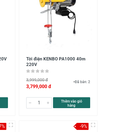
220V
Tời điện KENBO PA1000 40m
220V
3,999,000 đ
Đã bán: 2
3,799,000 đ
Thêm vào giỏ
hàng
-7%
-9%