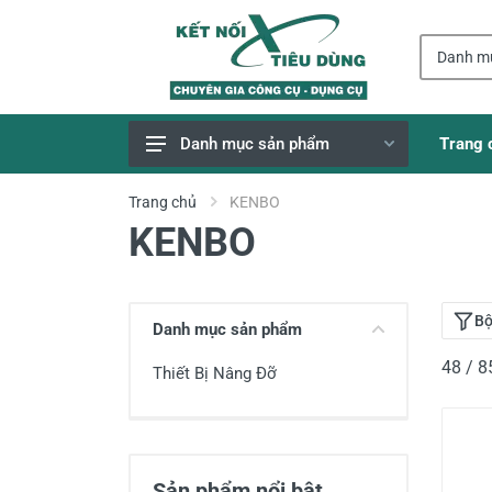
Trang 
Danh mục sản phẩm
Giao Hàng Miễn Phí
Trang chủ
KENBO
KENBO
Công Cụ, Dụng Cụ
Thiết Bị Dùng Pin
Dụng Cụ Điện
Bộ
Danh mục sản phẩm
Thiết Bị Nâng Đỡ
48 / 
Thiết Bị Nâng Đỡ
Thang nhôm
Phụ Tùng, Linh Kiện
Máy Hàn & Phụ Kiện
Sản phẩm nổi bật