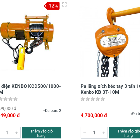
-12%
i điện KENBO KCD500/1000-
Pa lăng xích kéo tay 3 tấn 
M
Kenbo KB 3T-10M
99,000 đ
Đã bán: 2
Đã b
449,000 đ
4,700,000 đ
Thêm vào giỏ
Thêm vào giỏ
hàng
hàng