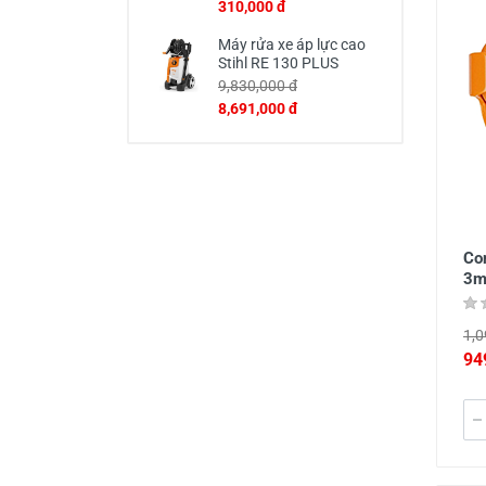
310,000 đ
Máy rửa xe áp lực cao
Stihl RE 130 PLUS
9,830,000 đ
8,691,000 đ
Co
3
1,0
94