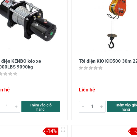
i điện KENBO kéo xe
Tời điện KIO KIO500 30m 
000LBS 9090kg
ên hệ
Liên hệ
Thêm vào giỏ
Thêm vào giỏ
hàng
hàng
-14%