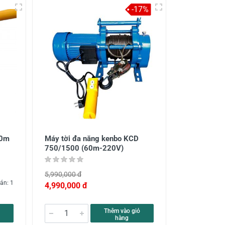
-17%
10m
Máy tời đa năng kenbo KCD
750/1500 (60m-220V)
5,990,000 đ
án: 1
4,990,000 đ
Thêm vào giỏ
hàng