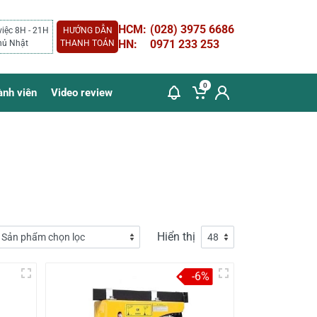
HCM:
(028) 3975 6686
việc 8H - 21H
HƯỚNG DẪN
HN:
0971 233 253
hủ Nhật
THANH TOÁN
0
ành viên
Video review
Hiển thị
-6%