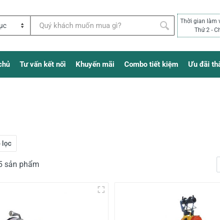
Thời gian làm 
Thứ 2 - C
chủ
Tư vấn kết nối
Khuyến mãi
Combo tiết kiệm
Ưu đãi th
 lọc
85 sản phẩm