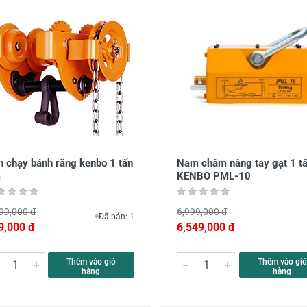
n chạy bánh răng kenbo 1 tấn
Nam châm nâng tay gạt 1 t
m
KENBO PML-10
99,000 đ
6,999,000 đ
Đã bán: 1
9,000 đ
6,549,000 đ
Thêm vào giỏ
Thêm vào giỏ
hàng
hàng