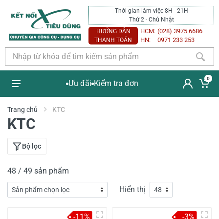
Thời gian làm việc 8H - 21H
Thứ 2 - Chủ Nhật
HCM:
(028) 3975 6686
HƯỚNG DẪN
HN:
0971 233 253
THANH TOÁN
0
Ưu đãi
Kiểm tra đơn
Trang chủ
KTC
KTC
Bộ lọc
48 / 49 sản phẩm
Hiển thị
-11%
-3%