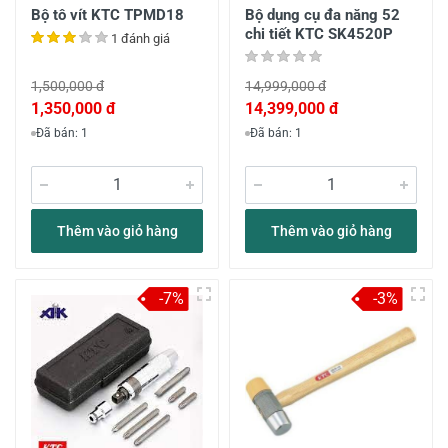
Bộ tô vít KTC TPMD18
Bộ dụng cụ đa năng 52
chi tiết KTC SK4520P
1 đánh giá
1,500,000 đ
14,999,000 đ
1,350,000 đ
14,399,000 đ
Đã bán: 1
Đã bán: 1
Thêm vào giỏ hàng
Thêm vào giỏ hàng
-7%
-3%