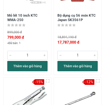
Mỏ lết 10 inch KTC
Bộ dụng cụ 56 món KTC
WMA-250
Japan SK3561P
899,000 đ
799,000 đ
18,891,190 đ
17,787,000 đ
Đã bán: 1
Thêm vào giỏ hàng
Thêm vào giỏ hàng
-15%
-12%