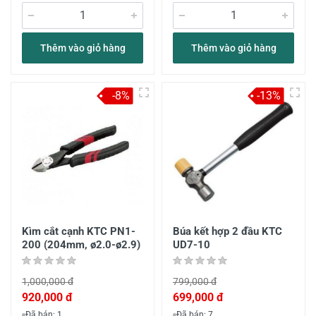
Thêm vào giỏ hàng
Thêm vào giỏ hàng
-8%
-13%
Kìm cắt cạnh KTC PN1-
Búa kết hợp 2 đầu KTC
200 (204mm, ø2.0-ø2.9)
UD7-10
1,000,000 đ
799,000 đ
920,000 đ
699,000 đ
Đã bán: 1
Đã bán: 7