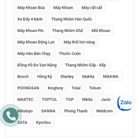
Máy Khoan Búa
Máy Khoan
Máy cắt sắt
Xe Đẩy 4 bánh
Thang Nhôm Hàn Quốc
Máy Khoan Pin
Thang Nhôm Ghế
Mũi Khoan
Máy Khoan Động Lực
Máy thổi hơi nóng
Máy Hàn Bán Chạy
Thước Cuộn
Đồng Hồ Đo Vạn Năng
Thang Nhôm Gấp - Xếp
Bosch
Hồng Ký
Stanley
Makita
NIKAWA
POONGSAN
Kingtony
Total
Tolsen
MAKTEC
TOPTUL
TOP
Nikita
Jasic
Mitutoyo
SANWA
Phong Thạnh
Weldcom
SATA
Kyoritsu