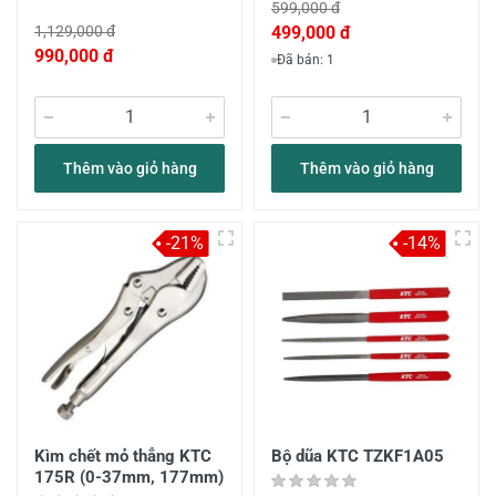
599,000 đ
1,129,000 đ
499,000 đ
990,000 đ
Đã bán: 1
Thêm vào giỏ hàng
Thêm vào giỏ hàng
-21%
-14%
Kìm chết mỏ thẳng KTC
Bộ dũa KTC TZKF1A05
175R (0-37mm, 177mm)