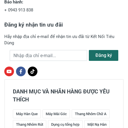
Bảo hành:
+
0943 913 838
Đăng ký nhận tin ưu đãi
Hãy nhập địa chỉ e-mail để nhận tin ưu đãi từ Kết Nối Tiêu
Dùng
Địa chỉ e-mail
Đăng ký
DANH MỤC VÀ NHÃN HÀNG ĐƯỢC YÊU
THÍCH
Máy Hàn Que
Máy Mài Góc
Thang Nhôm Chữ A
Thang Nhôm Rút
Dụng cụ tổng hợp
Mặt Nạ Hàn