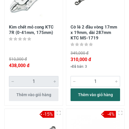
Kìm chết mỏ cong KTC
Cờ lê 2 đầu vòng 17mm
7R (0-41mm, 175mm)
x 19mm, dài 287mm
KTC M5-1719
349,000 đ
510,000 đ
310,000 đ
438,000 đ
Đã bán: 3
Thêm vào giỏ hàng
Thêm vào giỏ hàng
-15%
-4%