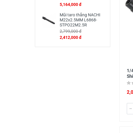
5,164,000 đ
Mũi taro thẳng NACHI
M22x2.5MM L6868-
STPO22M2.5R
2,799,000 đ
2,412,000 đ
1/
Sh
2,