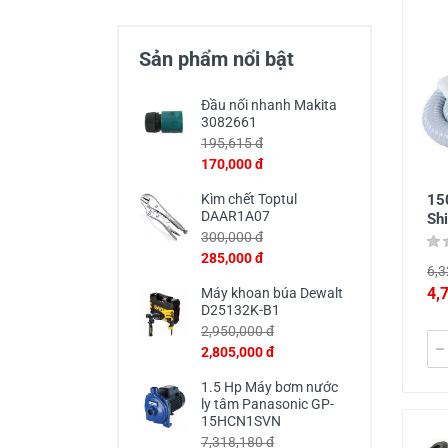
Thiết Bị Đo Điện
Thước Đo Laser
Sản phẩm nổi bật
Đồ Bảo Hộ Lao Động
Đầu nối nhanh Makita
3082661
195,615 đ
170,000 đ
15
Kìm chết Toptul
DAAR1A07
Sh
300,000 đ
285,000 đ
6,3
4,
Máy khoan búa Dewalt
D25132K-B1
2,950,000 đ
2,805,000 đ
1.5 Hp Máy bơm nước
ly tâm Panasonic GP-
15HCN1SVN
7,318,180 đ