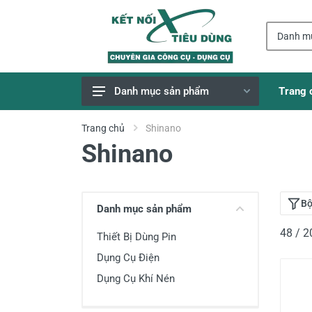
Trang 
Danh mục sản phẩm
Giao Hàng Miễn Phí
Trang chủ
Shinano
Shinano
Công Cụ, Dụng Cụ
Thiết Bị Dùng Pin
Dụng Cụ Điện
Bộ
Danh mục sản phẩm
Thiết Bị Nâng Đỡ
48 / 
Thiết Bị Dùng Pin
Thang nhôm
Dụng Cụ Điện
Phụ Tùng, Linh Kiện
Dụng Cụ Khí Nén
Máy Hàn & Phụ Kiện