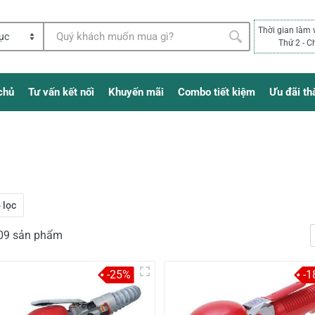
Thời gian làm 
Thứ 2 - C
chủ
Tư vấn kết nối
Khuyến mãi
Combo tiết kiệm
Ưu đãi th
 lọc
209 sản phẩm
-25%
-1