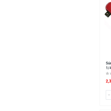
Sú
1/
2,