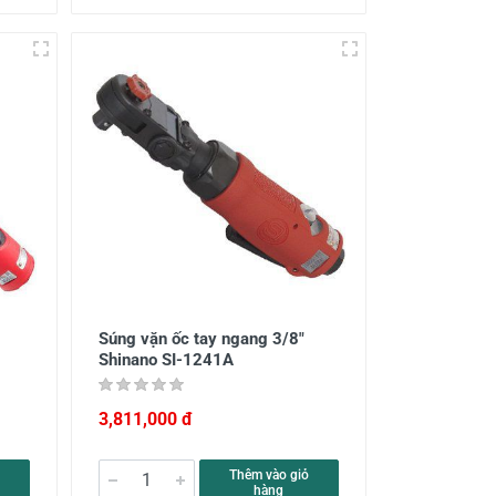
Súng vặn ốc tay ngang 3/8"
Shinano SI-1241A
3,811,000 đ
Thêm vào giỏ
hàng