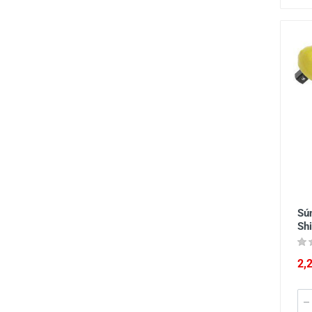
Sú
Sh
2,