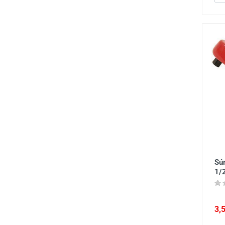
Sú
1/
3,