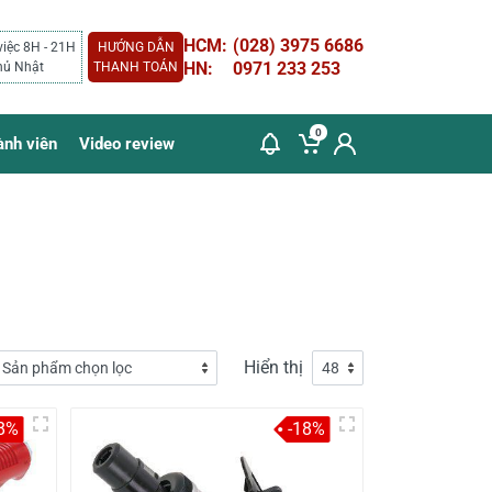
HCM:
(028) 3975 6686
việc 8H - 21H
HƯỚNG DẪN
HN:
0971 233 253
hủ Nhật
THANH TOÁN
0
ành viên
Video review
Hiển thị
8%
-18%