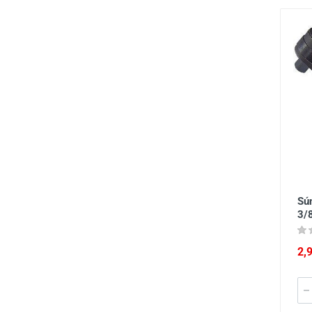
Sú
3/
2,