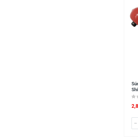
Sú
Sh
2,