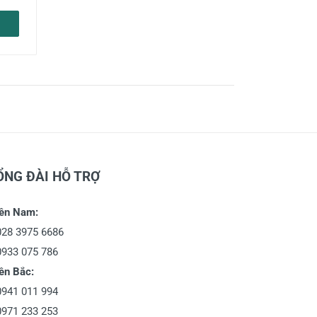
ỔNG ĐÀI HỖ TRỢ
ền Nam:
028 3975 6686
0933 075 786
ền Bắc:
0941 011 994
0971 233 253