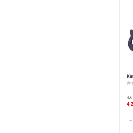
Kì
4,6
4,