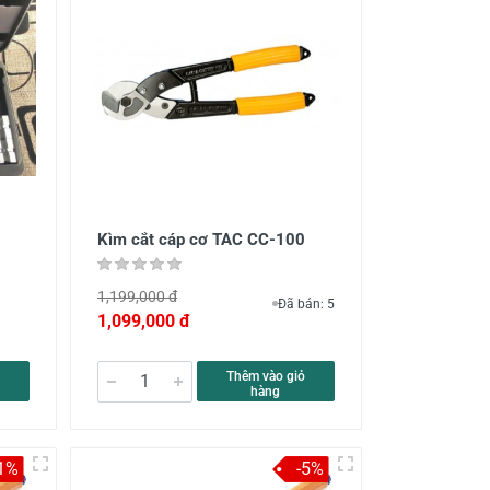
Kìm cắt cáp cơ TAC CC-100
1,199,000 đ
Đã bán: 5
1,099,000 đ
Thêm vào giỏ
hàng
1%
-5%