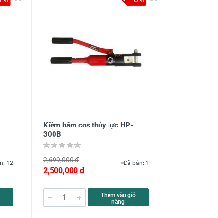
Kiềm bấm cos thủy lực HP-
300B
2,699,000 đ
n: 12
Đã bán: 1
2,500,000 đ
Thêm vào giỏ
hàng