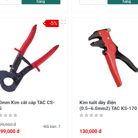
hàng
hàng
-5%
0mm Kìm cắt cáp TAC CS-
Kìm tuốt dây điện
5
(0.5~6.0mm2) TAC KS-170
99,900 đ
Đã bán: 7
199,000 đ
130,000 đ