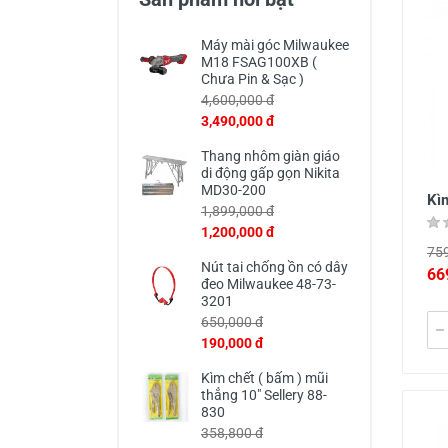
Thiết Bị Đo Điện
Máy mài góc Milwaukee
Thước Đo Laser
M18 FSAG100XB (
Chưa Pin & Sạc )
Đồ Bảo Hộ Lao Động
4,600,000 đ
3,490,000 đ
Thang nhôm giàn giáo
di động gấp gọn Nikita
MD30-200
Kì
1,899,000 đ
1,200,000 đ
759
Nút tai chống ồn có dây
66
đeo Milwaukee 48-73-
3201
650,000 đ
190,000 đ
Kìm chết ( bấm ) mũi
thẳng 10" Sellery 88-
830
358,800 đ