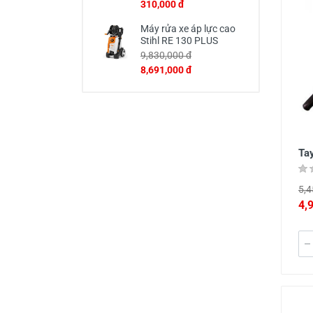
310,000 đ
Máy rửa xe áp lực cao
Stihl RE 130 PLUS
9,830,000 đ
8,691,000 đ
Ta
5,4
4,