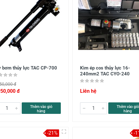
y bơm thủy lực TAC CP-700
Kìm ép cos thủy lực 16-
240mm2 TAC CYO-240
50,000 đ
950,000 đ
Liên hệ
Thêm vào giỏ
Thêm vào giỏ
hàng
hàng
-21%
-1