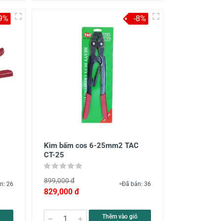
-9%
-8%
Kìm bấm cos 6-25mm2 TAC
CT-25
899,000 đ
n: 26
Đã bán: 36
829,000 đ
Thêm vào giỏ