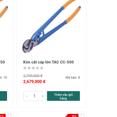
250
Kìm cắt cáp lớn TAC CC-500
2,799,000 đ
n: 10
Đã bán: 8
2,679,000 đ
Thêm vào giỏ
hàng
1%
-8%