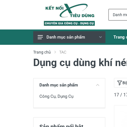
Trang 
Danh mục sản phẩm
Giao Hàng Miễn Phí
Trang chủ
TAC
Dụng cụ dùng khí n
Công Cụ, Dụng Cụ
Thiết Bị Dùng Pin
Dụng Cụ Điện
Bộ
Danh mục sản phẩm
Thiết Bị Nâng Đỡ
17 / 
Công Cụ, Dụng Cụ
Thang nhôm
Phụ Tùng, Linh Kiện
Máy Hàn & Phụ Kiện
Sản phẩm nổi bật