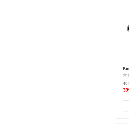
Kì
499
39