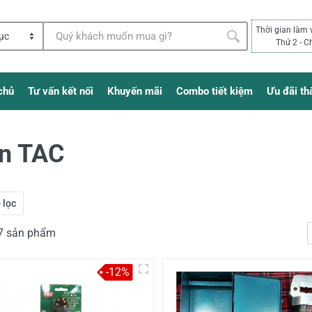
Thời gian làm 
Thứ 2 - C
chủ
Tư vấn kết nối
Khuyến mãi
Combo tiết kiệm
Ưu đãi th
én TAC
 lọc
17 sản phẩm
-12%