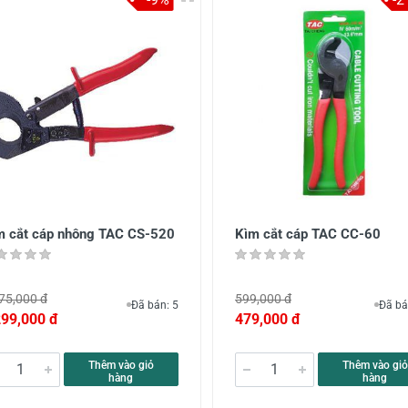
m cắt cáp nhông TAC CS-520
Kìm cắt cáp TAC CC-60
75,000 đ
599,000 đ
Đã bán: 5
Đã bá
299,000 đ
479,000 đ
Thêm vào giỏ
Thêm vào giỏ
hàng
hàng