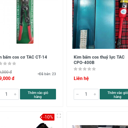
m bấm cos cơ TAC CT-14
Kìm bấm cos thuỷ lực TAC
CPO-400B
,000 đ
Đã bán: 23
9,000 đ
Liên hệ
Thêm vào giỏ
Thêm vào giỏ
hàng
hàng
-10%