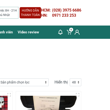
HCM:
(028) 3975 6686
việc 8H - 21H
HƯỚNG DẪN
HN:
0971 233 253
hủ Nhật
THANH TOÁN
0
ành viên
Video review
Hiển thị