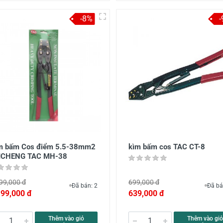
-8%
m bấm Cos điểm 5.5-38mm2
kìm bấm cos TAC CT-8
ICHENG TAC MH-38
99,000 đ
699,000 đ
Đã bán: 2
Đã bá
199,000 đ
639,000 đ
Thêm vào giỏ
Thêm vào giỏ