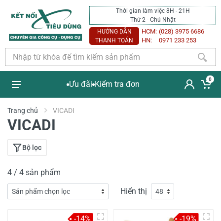
Thời gian làm việc 8H - 21H
Thứ 2 - Chủ Nhật
HCM:
(028) 3975 6686
HƯỚNG DẪN
HN:
0971 233 253
THANH TOÁN
0
Ưu đãi
Kiểm tra đơn
Trang chủ
VICADI
VICADI
Bộ lọc
4 / 4 sản phẩm
Hiển thị
-14%
-19%