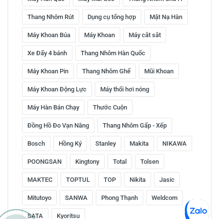
Thang Nhôm Rút
Dụng cụ tổng hợp
Mặt Nạ Hàn
Máy Khoan Búa
Máy Khoan
Máy cắt sắt
Xe Đẩy 4 bánh
Thang Nhôm Hàn Quốc
Máy Khoan Pin
Thang Nhôm Ghế
Mũi Khoan
Máy Khoan Động Lực
Máy thổi hơi nóng
Máy Hàn Bán Chạy
Thước Cuộn
Đồng Hồ Đo Vạn Năng
Thang Nhôm Gấp - Xếp
Bosch
Hồng Ký
Stanley
Makita
NIKAWA
POONGSAN
Kingtony
Total
Tolsen
MAKTEC
TOPTUL
TOP
Nikita
Jasic
Mitutoyo
SANWA
Phong Thạnh
Weldcom
SATA
Kyoritsu