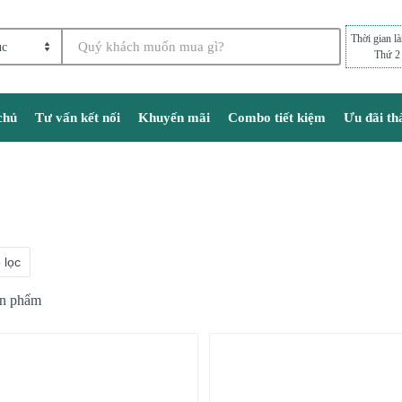
Thời gian l
Thứ 2
chủ
Tư vấn kết nối
Khuyến mãi
Combo tiết kiệm
Ưu đãi th
 lọc
ản phẩm
-13%