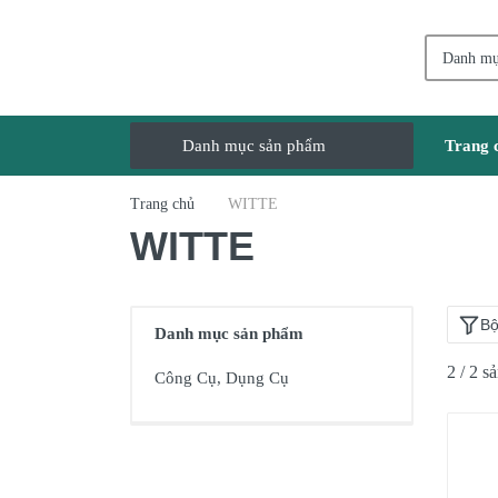
Trang 
Danh mục sản phẩm
Giao Hàng Miễn Phí
Trang chủ
WITTE
WITTE
Công Cụ, Dụng Cụ
Thiết Bị Dùng Pin
Dụng Cụ Điện
Bộ
Danh mục sản phẩm
Thiết Bị Nâng Đỡ
2 / 2 s
Công Cụ, Dụng Cụ
Thang nhôm
Phụ Tùng, Linh Kiện
Máy Hàn & Phụ Kiện