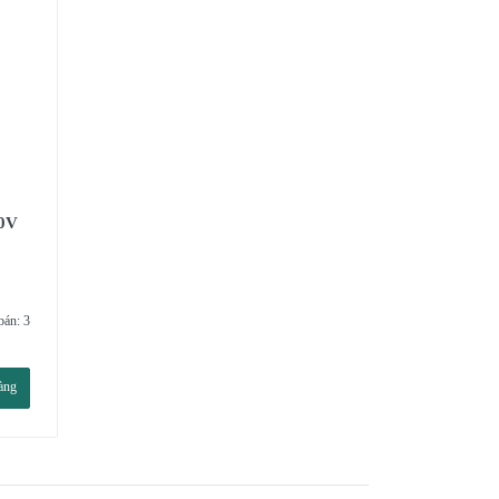
00V
bán: 3
àng