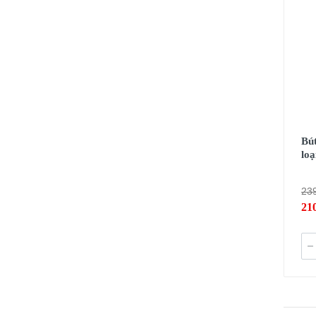
Thiết Bị Đo Điện
Thước Đo Laser
Đồ Bảo Hộ Lao Động
Bút
lo
23
21