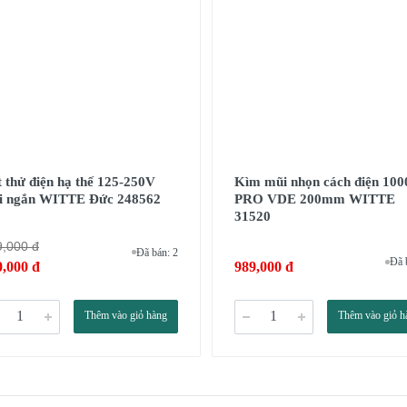
 thử điện hạ thế 125-250V
Kìm mũi nhọn cách điện 10
ại ngắn WITTE Đức 248562
PRO VDE 200mm WITTE
31520
9,000 đ
Đã bán: 2
Đã 
0,000 đ
989,000 đ
Thêm vào giỏ hàng
Thêm vào giỏ h