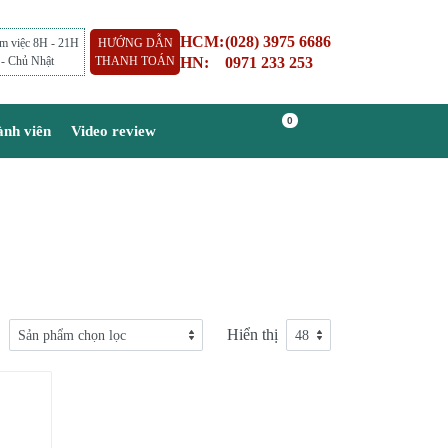
HCM:
(028) 3975 6686
àm việc 8H - 21H
HƯỚNG DẪN
HN:
0971 233 253
 - Chủ Nhật
THANH TOÁN
0
ành viên
Video review
Hiển thị