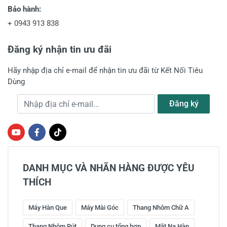
Bảo hành:
+
0943 913 838
Đăng ký nhận tin ưu đãi
Hãy nhập địa chỉ e-mail để nhận tin ưu đãi từ Kết Nối Tiêu
Dùng
Địa chỉ e-mail
Đăng ký
DANH MỤC VÀ NHÃN HÀNG ĐƯỢC YÊU
THÍCH
Máy Hàn Que
Máy Mài Góc
Thang Nhôm Chữ A
Thang Nhôm Rút
Dụng cụ tổng hợp
Mặt Nạ Hàn