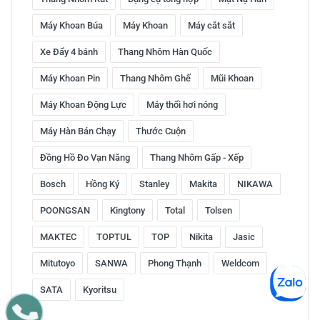
Máy Khoan Búa
Máy Khoan
Máy cắt sắt
Xe Đẩy 4 bánh
Thang Nhôm Hàn Quốc
Máy Khoan Pin
Thang Nhôm Ghế
Mũi Khoan
Máy Khoan Động Lực
Máy thổi hơi nóng
Máy Hàn Bán Chạy
Thước Cuộn
Đồng Hồ Đo Vạn Năng
Thang Nhôm Gấp - Xếp
Bosch
Hồng Ký
Stanley
Makita
NIKAWA
POONGSAN
Kingtony
Total
Tolsen
MAKTEC
TOPTUL
TOP
Nikita
Jasic
Mitutoyo
SANWA
Phong Thạnh
Weldcom
SATA
Kyoritsu