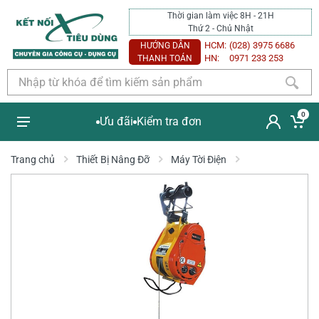
Thời gian làm việc 8H - 21H
Thứ 2 - Chủ Nhật
HCM:
(028) 3975 6686
HƯỚNG DẪN
HN:
0971 233 253
THANH TOÁN
0
Ưu đãi
Kiểm tra đơn
Trang chủ
Thiết Bị Nâng Đỡ
Máy Tời Điện