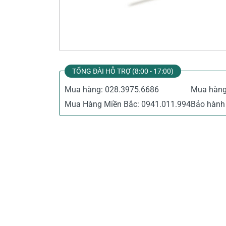
Thiết Bị Đo Điện
Thước Đo Laser
Đồ Bảo Hộ Lao Động
TỔNG ĐÀI HỖ TRỢ (8:00 - 17:00)
Mua hàng:
028.3975.6686
Mua hàn
Mua Hàng Miền Bắc:
0941.011.994
Bảo hành 