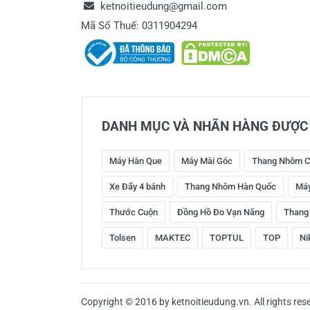
ketnoitieudung@gmail.com
Mã Số Thuế: 0311904294
DANH MỤC VÀ NHÃN HÀNG ĐƯỢC 
Máy Hàn Que
Máy Mài Góc
Thang Nhôm C
Xe Đẩy 4 bánh
Thang Nhôm Hàn Quốc
Máy
Thước Cuộn
Đồng Hồ Đo Vạn Năng
Thang
Tolsen
MAKTEC
TOPTUL
TOP
Ni
Copyright © 2016 by ketnoitieudung.vn. All rights res