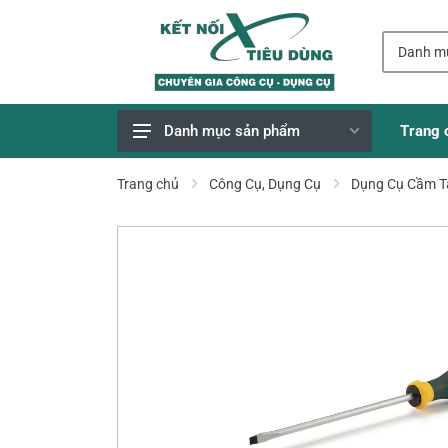
Trang 
Danh mục sản phẩm
Giao Hàng Miễn Phí
Trang chủ
Công Cụ, Dụng Cụ
Dụng Cụ Cầm T
Công Cụ, Dụng Cụ
Thiết Bị Dùng Pin
Dụng Cụ Điện
Thiết Bị Nâng Đỡ
Thang nhôm
Phụ Tùng, Linh Kiện
Máy Hàn & Phụ Kiện