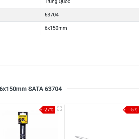
Trung Quốc
63704
6x150mm
5
-
4
-
Chi
3
-
2
-
1
-
 G 6x150mm SATA 63704
-27%
-5%