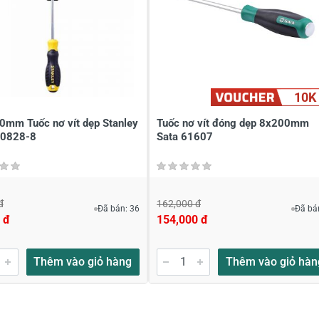
à tên
*
Tiêu đề của nhận xét
*
ới
*
10K
0mm Tuốc nơ vít dẹp Stanley
Tuốc nơ vít đóng dẹp 8x200mm
0828-8
Sata 61607
đ
162,000 đ
Đã bán: 36
Đã bá
 đ
154,000 đ
Thêm vào giỏ hàng
Thêm vào giỏ hàn