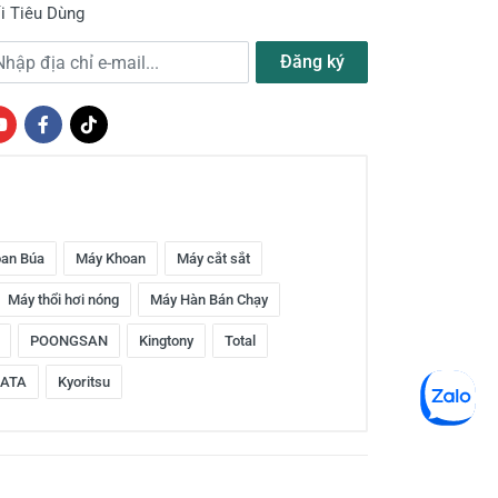
i Tiêu Dùng
a chỉ e-mail
Đăng ký
an Búa
Máy Khoan
Máy cắt sắt
Máy thổi hơi nóng
Máy Hàn Bán Chạy
POONGSAN
Kingtony
Total
ATA
Kyoritsu