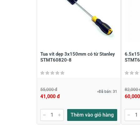
Đánh giá sao
Họ v
Viết nhận xét của bạn vào bên dư
Tua vít dẹp 3x150mm có từ Stanley
6.5x15
STMT60820-8
STMT6
55,000 đ
82,000 
Đã bán: 31
41,000 đ
60,000
Gửi nhận xét
Thêm vào giỏ hàng