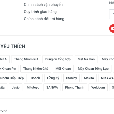
Nố
Chính sách vận chuyển
Quy trình giao hàng
Đị
Chính sách đổi trả hàng
YÊU THÍCH
hữ A
Thang Nhôm Rút
Dụng cụ tổng hợp
Mặt Nạ Hàn
Máy Kho
 Khoan Pin
Thang Nhôm Ghế
Mũi Khoan
Máy Khoan Động Lực
 Nhôm Gấp - Xếp
Bosch
Hồng Ký
Stanley
Makita
NIKAWA
kita
Jasic
Mitutoyo
SANWA
Phong Thạnh
Weldcom
S
erved