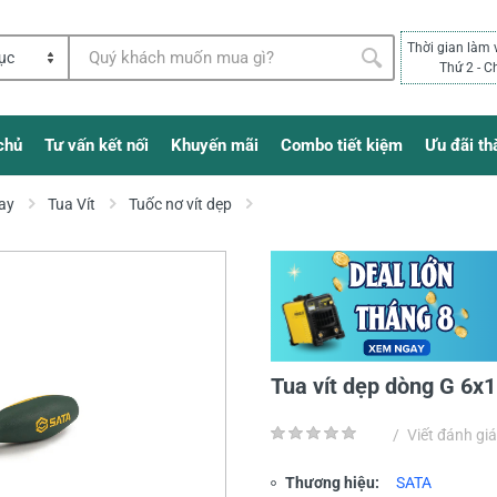
Thời gian làm 
Thứ 2 - C
chủ
Tư vấn kết nối
Khuyến mãi
Combo tiết kiệm
Ưu đãi th
ay
Tua Vít
Tuốc nơ vít dẹp
Tua vít dẹp dòng G 6
/
Viết đánh giá
Thương hiệu:
SATA