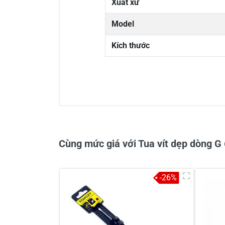
Xuất xứ
Model
Kích thước
0/5
Cùng mức giá với Tua vít dẹp dòng
-26%
Viết nhận xét về sản phẩm