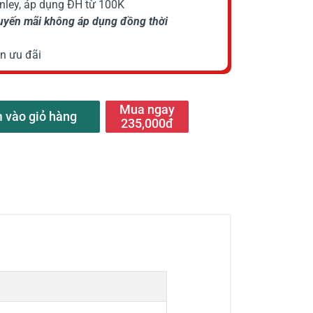
anley, áp dụng ĐH từ 100K
huyến mãi không áp dụng đồng thời
n ưu đãi
Mua ngay
 vào giỏ hàng
235,000đ