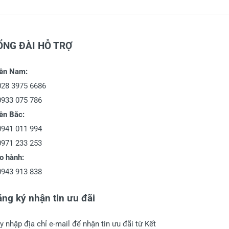
ỔNG ĐÀI HỖ TRỢ
ền Nam:
028 3975 6686
0933 075 786
ền Bắc:
0941 011 994
0971 233 253
o hành:
0943 913 838
ng ký nhận tin ưu đãi
y nhập địa chỉ e-mail để nhận tin ưu đãi từ Kết