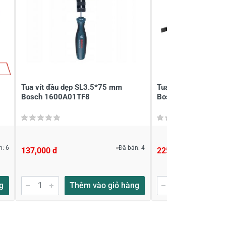
Tua vít đầu dẹp SL3.5*75 mm
Tua vít đóng đầu 
Bosch 1600A01TF8
Bosch 1600A01TG
n: 6
Đã bán: 4
137,000 đ
225,000 đ
g
Thêm vào giỏ hàng
Thêm