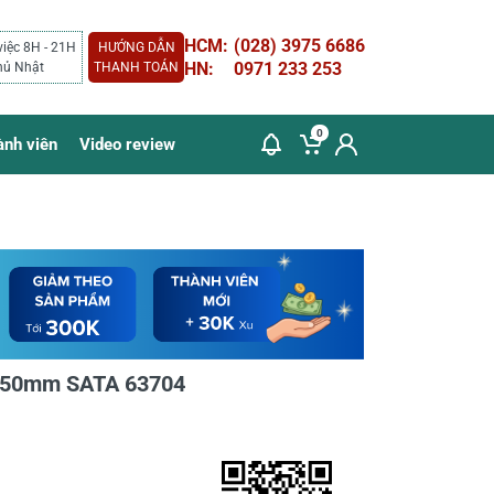
HCM:
(028) 3975 6686
việc 8H - 21H
HƯỚNG DẪN
HN:
0971 233 253
hủ Nhật
THANH TOÁN
0
ành viên
Video review
x150mm SATA 63704