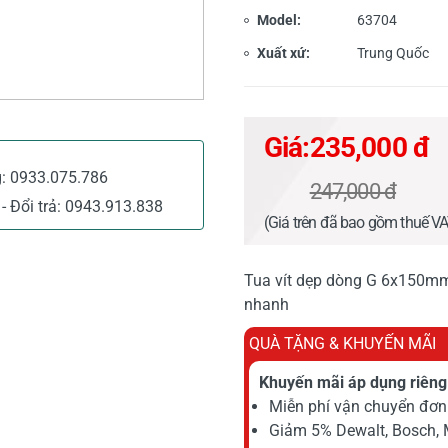
Model:
63704
Xuất xứ:
Trung Quốc
Giá:
235,000 đ
g:
0933.075.786
247,000 đ
- Đổi trả:
0943.913.838
(Giá trên đã bao gồm thuế V
Tua vít dẹp dòng G 6x150mm
nhanh
QUÀ TẶNG & KHUYẾN MÃI
Khuyến mãi áp dụng riêng 
Miễn phí vận chuyển đơn 
Giảm 5% Dewalt, Bosch, 