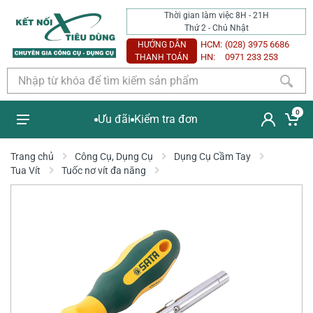
Thời gian làm việc 8H - 21H
Thứ 2 - Chủ Nhật
HCM:
(028) 3975 6686
HƯỚNG DẪN
HN:
0971 233 253
THANH TOÁN
0
Ưu đãi
Kiểm tra đơn
Trang chủ
Công Cụ, Dụng Cụ
Dụng Cụ Cầm Tay
Tua Vít
Tuốc nơ vít đa năng