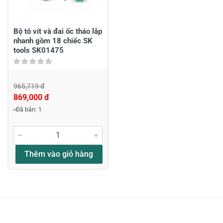
Gửi nhận xét
Bộ tô vít và đai ốc tháo lắp
nhanh gồm 18 chiếc SK
tools SK01475
965,719 đ
869,000 đ
Đã bán: 1
Thêm vào giỏ hàng