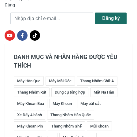
Dùng
Địa chỉ e-mail
Đăng ký
DANH MỤC VÀ NHÃN HÀNG ĐƯỢC YÊU
THÍCH
Máy Hàn Que
Máy Mài Góc
Thang Nhôm Chữ A
Thang Nhôm Rút
Dụng cụ tổng hợp
Mặt Nạ Hàn
Máy Khoan Búa
Máy Khoan
Máy cắt sắt
Xe Đẩy 4 bánh
Thang Nhôm Hàn Quốc
Máy Khoan Pin
Thang Nhôm Ghế
Mũi Khoan