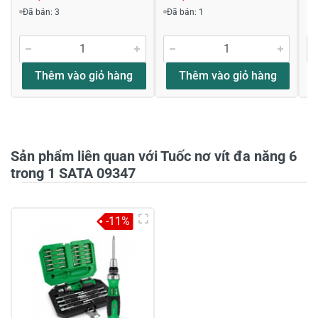
Viết nhận xét về sản phẩm
Đã bán: 3
Đã bán: 1
Đánh giá sao
Thêm vào giỏ hàng
Thêm vào giỏ hàng
Họ và tên
*
Sản phẩm liên quan với Tuốc nơ vít đa năng 6
Tiêu đề của nhận xét
*
trong 1 SATA 09347
-11%
Viết nhận xét của bạn vào bên dưới
*