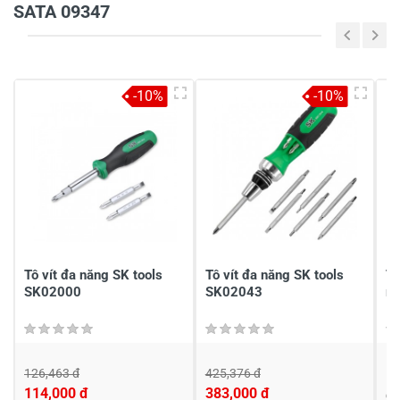
SATA 09347
5
-
4
-
-10%
-10%
3
-
2
-
1
-
Chia sẻ nhận xét về sản phẩm
Viết nhận xét của bạn
Tô vít đa năng SK tools
Tô vít đa năng SK tools
Tu
SK02000
SK02043
m
126,463 đ
425,376 đ
1
114,000 đ
383,000 đ
Đ