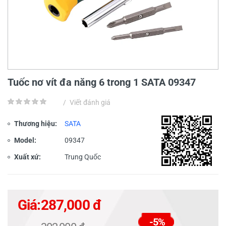
Tuốc nơ vít đa năng 6 trong 1 SATA 09347
/
Viết đánh giá
Thương hiệu:
SATA
Model:
09347
Xuất xứ:
Trung Quốc
Giá:
287,000 đ
-5%