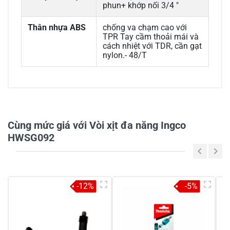
phun+ khớp nối 3/4 "
Thân nhựa ABS
chống va chạm cao với
TPR Tay cầm thoải mái và
cách nhiệt với TDR, cần gạt
nylon.- 48/T
0/5
Cùng mức giá với Vòi xịt đa năng Ingco
HWSG092
5
-
4
-
-12%
-5%
3
-
2
-
1
-