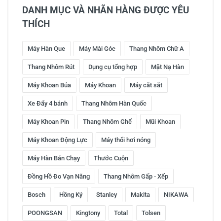
DANH MỤC VÀ NHÃN HÀNG ĐƯỢC YÊU
THÍCH
Máy Hàn Que
Máy Mài Góc
Thang Nhôm Chữ A
Thang Nhôm Rút
Dụng cụ tổng hợp
Mặt Nạ Hàn
Máy Khoan Búa
Máy Khoan
Máy cắt sắt
Xe Đẩy 4 bánh
Thang Nhôm Hàn Quốc
Máy Khoan Pin
Thang Nhôm Ghế
Mũi Khoan
Máy Khoan Động Lực
Máy thổi hơi nóng
Máy Hàn Bán Chạy
Thước Cuộn
Đồng Hồ Đo Vạn Năng
Thang Nhôm Gấp - Xếp
Bosch
Hồng Ký
Stanley
Makita
NIKAWA
POONGSAN
Kingtony
Total
Tolsen