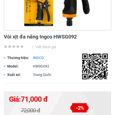
Vòi xịt đa năng Ingco HWSG092
/
Viết đánh giá
Thương hiệu:
INGCO
Model:
HWSG092
Xuất xứ:
Trung Quốc
Giá:
71,000 đ
-2%
72,000 đ