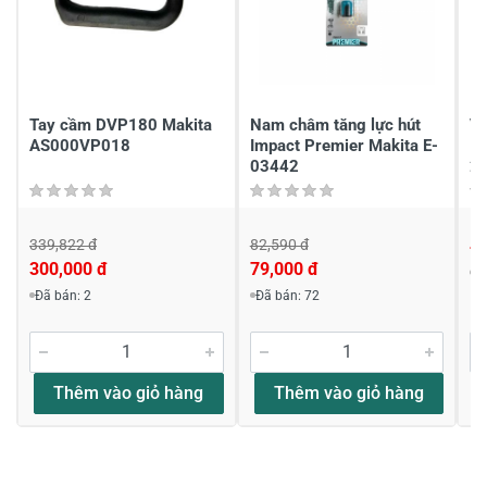
Chia sẻ nhận xét về sản phẩm
Viết nhận xét của bạn
Tay cầm DVP180 Makita
Nam châm tăng lực hút
Vò
AS000VP018
Impact Premier Makita E-
1
03442
2
339,822 đ
82,590 đ
4,
300,000 đ
79,000 đ
Đ
Viết nhận xét về sản phẩm
Đã bán: 2
Đã bán: 72
Đánh giá sao
Thêm vào giỏ hàng
Thêm vào giỏ hàng
Họ và tên
*