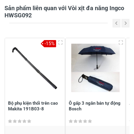
Sản phẩm liên quan với Vòi xịt đa năng Ingco
Tiêu đề của nhận xét
*
HWSG092
Viết nhận xét của bạn vào bên dưới
*
-15%
Gửi nhận xét
Bộ phụ kiện thổi trên cao
Ô gấp 3 ngăn bán tự động
Á
Makita 191B03-8
Bosch