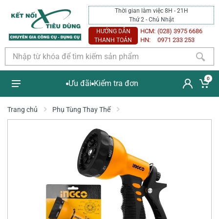
Thời gian làm việc 8H - 21H
Thứ 2 - Chủ Nhật
HCM:
(028) 3975 6686
HƯỚNG DẪN
HN:
0971 233 253
THANH TOÁN
0
Ưu đãi
Kiểm tra đơn
Trang chủ
Phụ Tùng Thay Thế