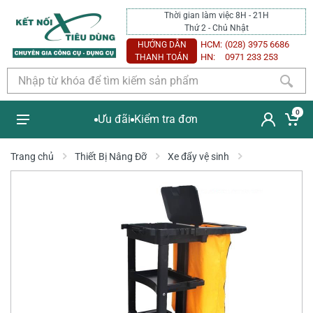
Thời gian làm việc 8H - 21H
Thứ 2 - Chủ Nhật
HCM:
(028) 3975 6686
HƯỚNG DẪN
HN:
0971 233 253
THANH TOÁN
0
Ưu đãi
Kiểm tra đơn
Trang chủ
Thiết Bị Nâng Đỡ
Xe đẩy vệ sinh