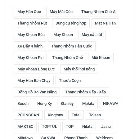
Máy Hàn Que
Máy Mài Góc
Thang Nhôm Chữ A
Thang Nhôm Rút
Dụng cụ tổng hợp
Mặt Nạ Hàn
Máy Khoan Búa
Máy Khoan
Máy cắt sắt
Xe Đẩy 4 bánh
Thang Nhôm Hàn Quốc
Máy Khoan Pin
Thang Nhôm Ghế
Mũi Khoan
Máy Khoan Động Lực
Máy thổi hơi nóng
Máy Hàn Bán Chạy
Thước Cuộn
Đồng Hồ Đo Vạn Năng
Thang Nhôm Gấp - Xếp
Bosch
Hồng Ký
Stanley
Makita
NIKAWA
POONGSAN
Kingtony
Total
Tolsen
MAKTEC
TOPTUL
TOP
Nikita
Jasic
Mitutoyo
SANWA
Phong Thạnh
Weldcom