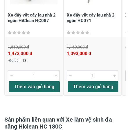
Chia sẻ nhận xét về sản phẩm
Viết nhận xét của bạn
Xe đẩy vắt cây lau nhà 2
Xe đẩy vắt cây lau nhà 2
Xe
ngăn HiClean HC087
ngăn HC071
1
1,550,000 đ
1,150,000 đ
2,
1,473,000 đ
1,093,000 đ
1,
Đã bán: 13
Viết nhận xét về sản phẩm
Đánh giá sao
Thêm vào giỏ hàng
Thêm vào giỏ hàng
Họ và tên
*
Sản phẩm liên quan với Xe làm vệ sinh đa
năng Hiclean HC 180C
Tiêu đề của nhận xét
*