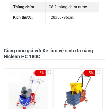
Thùng chứa
Có 2 thùng chứa nước
Kích thước:
128x50x96cm.
0/5
Cùng mức giá với Xe làm vệ sinh đa năng
Hiclean HC 180C
5
-
-5%
-5%
4
-
3
-
2
-
1
-