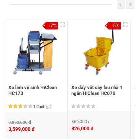
-7%
-5%
Viết nhận xét của bạn vào bên dưới
*
Gửi nhận xét
Xe làm vệ sinh HiClean
Xe đẩy vắt cây lau nhà 1
Xe
HC173
ngăn HiClean HC070
1
1 đánh giá
869,000 đ
6,
3,850,000 đ
826,000 đ
5,
3,599,000 đ