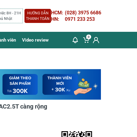
HCM:
(028) 3975 6686
việc 8H - 21H
HƯỚNG DẪN
HN:
0971 233 253
hủ Nhật
THANH TOÁN
0
ành viên
Video review
-AC2.5T càng rộng