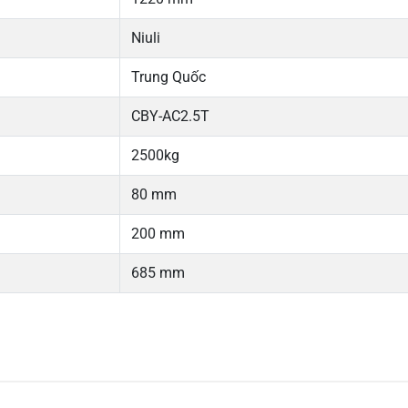
Niuli
Trung Quốc
CBY-AC2.5T
2500kg
80 mm
200 mm
685 mm
5
-
4
-
Chi
3
-
2
-