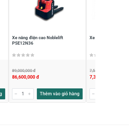
Xe nâng điện cao Noblelift
Xe nâng tay Ingco
PSE12N36
89,000,000 đ
7,540,000 đ
86,600,000 đ
7,389,000 đ
g
Thêm vào giỏ hàng
Thêm