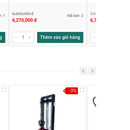
6,600,000 đ
7,110,000 đ
n: 1
Đã bán: 2
6,270,000 đ
6,751,000 đ
g
Thêm vào giỏ hàng
Thêm
-3%