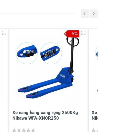
-5%
Xe nâng hàng càng rộng 2500Kg
Xe nâng hàng càng
Nikawa WFA-XNCR250
Nikawa WFA-XNCR