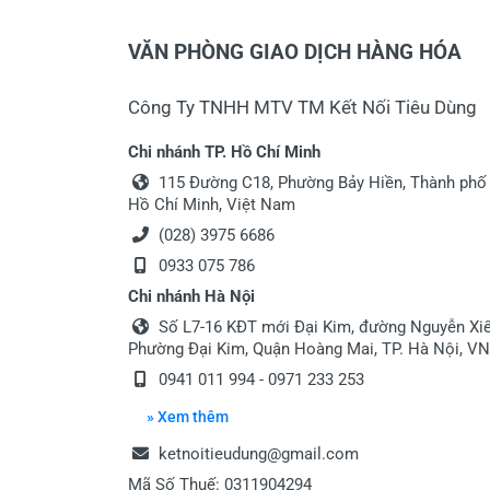
VĂN PHÒNG GIAO DỊCH HÀNG HÓA
Công Ty TNHH MTV TM Kết Nối Tiêu Dùng
Chi nhánh TP. Hồ Chí Minh
115 Đường C18, Phường Bảy Hiền, Thành phố
Hồ Chí Minh, Việt Nam
(028) 3975 6686
0933 075 786
Chi nhánh Hà Nội
Số L7-16 KĐT mới Đại Kim, đường Nguyễn Xiể
Phường Đại Kim, Quận Hoàng Mai, TP. Hà Nội, VN
0941 011 994 - 0971 233 253
» Xem thêm
ketnoitieudung@gmail.com
Mã Số Thuế: 0311904294