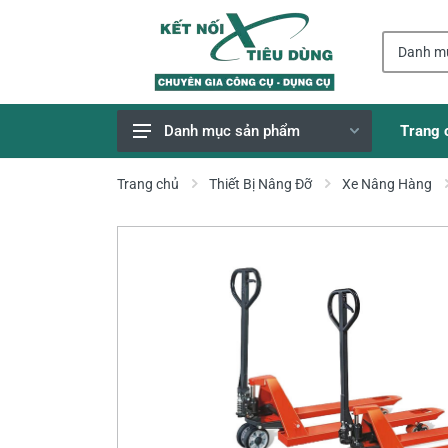
Trang 
Danh mục sản phẩm
Giao Hàng Miễn Phí
Trang chủ
Thiết Bị Nâng Đỡ
Xe Nâng Hàng
Công Cụ, Dụng Cụ
Thiết Bị Dùng Pin
Dụng Cụ Điện
Thiết Bị Nâng Đỡ
Thang nhôm
Phụ Tùng, Linh Kiện
Máy Hàn & Phụ Kiện