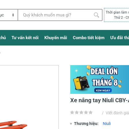
Thời gian làm 
Thứ 2 - C
chủ
Tư vấn kết nối
Khuyến mãi
Combo tiết kiệm
Ưu đãi th
Xe nâng tay Niuli CBY
/
Viết đánh giá
Thương hiệu:
Niuli