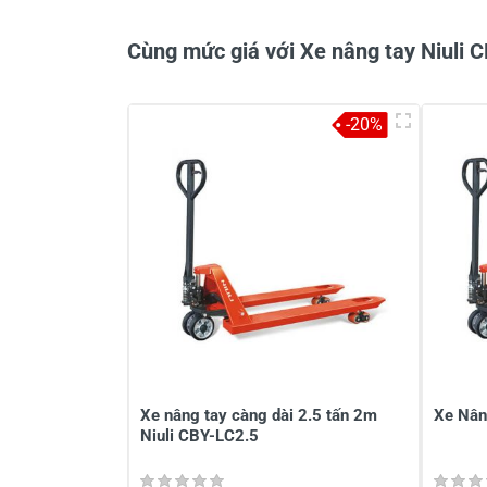
Cùng mức giá với Xe nâng tay Niuli 
-20%
Viết nhận xét về sản phẩm
Đánh giá sao
Họ v
Viết nhận xét của bạn vào bên dư
Xe nâng tay càng dài 2.5 tấn 2m
Xe Nân
Niuli CBY-LC2.5