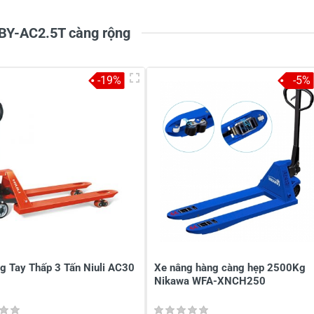
1
-
CBY-AC2.5T càng rộng
-19%
-5%
à tên
*
Tiêu đề của nhận xét
*
ới
*
g Tay Thấp 3 Tấn Niuli AC30
Xe nâng hàng càng hẹp 2500Kg
Nikawa WFA-XNCH250