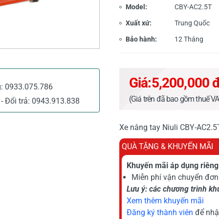
Model:
CBY-AC2.5T
Xuất xứ:
Trung Quốc
Bảo hành:
12 Tháng
Giá:
5,200,000 
g:
0933.075.786
(Giá trên đã bao gồm thuế V
- Đổi trả:
0943.913.838
Xe nâng tay Niuli CBY-AC2.5T
QUÀ TẶNG & KHUYẾN MÃI
Khuyến mãi áp dụng riêng 
Miễn phí vận chuyển đơn 
Lưu ý: các chương trình k
Xem thêm khuyến mãi
Đăng ký thành viên
để nhậ