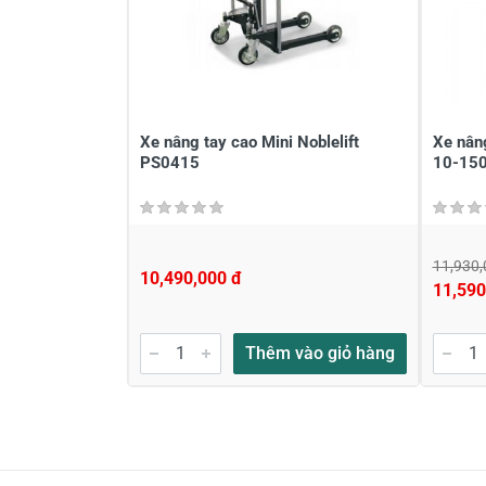
Xe nâng tay cao Mini Noblelift
Xe nân
PS0415
10-15
11,930,
10,490,000 đ
11,590
Thêm vào giỏ hàng