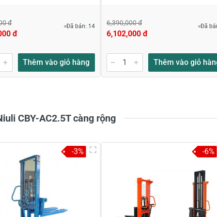
00 đ
6,390,000 đ
Đã bán: 14
Đã bá
000 đ
6,102,000 đ
Thêm vào giỏ hàng
Thêm vào giỏ hàn
Niuli CBY-AC2.5T càng rộng
-3%
-6%