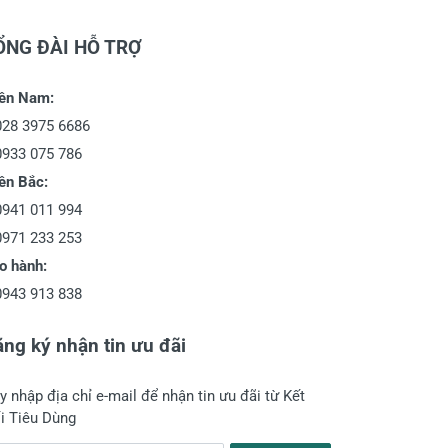
ỔNG ĐÀI HỖ TRỢ
ền Nam:
028 3975 6686
0933 075 786
ền Bắc:
0941 011 994
0971 233 253
o hành:
0943 913 838
ng ký nhận tin ưu đãi
y nhập địa chỉ e-mail để nhận tin ưu đãi từ Kết
i Tiêu Dùng