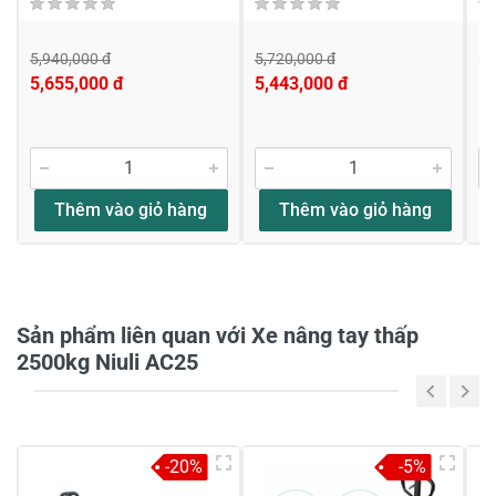
5,940,000 đ
5,720,000 đ
5,
5,655,000 đ
5,443,000 đ
Viết nhận xét về sản phẩm
Đánh giá sao
Thêm vào giỏ hàng
Thêm vào giỏ hàng
Họ và tên
*
Sản phẩm liên quan với Xe nâng tay thấp
Tiêu đề của nhận xét
*
2500kg Niuli AC25
Viết nhận xét của bạn vào bên dưới
*
-20%
-5%