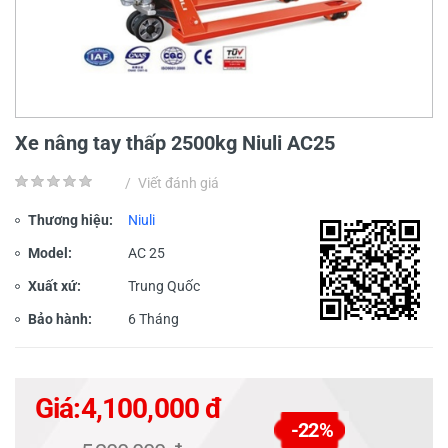
Xe nâng tay thấp 2500kg Niuli AC25
/
Viết đánh giá
Thương hiệu:
Niuli
Model:
AC 25
Xuất xứ:
Trung Quốc
Bảo hành:
6 Tháng
Giá:
4,100,000 đ
-22%