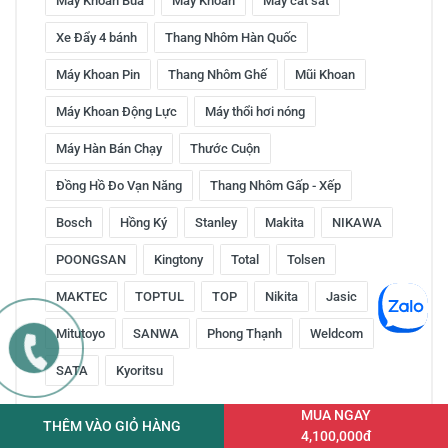
Máy Khoan Búa
Máy Khoan
Máy cắt sắt
Xe Đẩy 4 bánh
Thang Nhôm Hàn Quốc
Máy Khoan Pin
Thang Nhôm Ghế
Mũi Khoan
Máy Khoan Động Lực
Máy thổi hơi nóng
Máy Hàn Bán Chạy
Thước Cuộn
Đồng Hồ Đo Vạn Năng
Thang Nhôm Gấp - Xếp
Bosch
Hồng Ký
Stanley
Makita
NIKAWA
POONGSAN
Kingtony
Total
Tolsen
MAKTEC
TOPTUL
TOP
Nikita
Jasic
Mitutoyo
SANWA
Phong Thạnh
Weldcom
SATA
Kyoritsu
MUA NGAY
THÊM VÀO GIỎ HÀNG
4,100,000đ