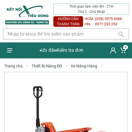
Thời gian làm việc 8H - 21H
Thứ 2 - Chủ Nhật
HCM:
(028) 3975 6686
HƯỚNG DẪN
HN:
0971 233 253
THANH TOÁN
0
Ưu đãi
Kiểm tra đơn
Trang chủ
Thiết Bị Nâng Đỡ
Xe Nâng Hàng