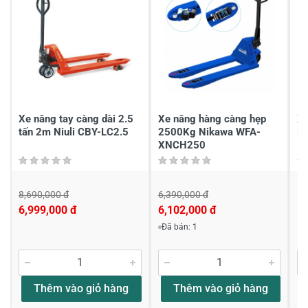
Gửi nhận xét
Xe nâng tay càng dài 2.5
Xe nâng hàng càng hẹp
Xe
tấn 2m Niuli CBY-LC2.5
2500Kg Nikawa WFA-
No
XNCH250
8,690,000 đ
6,390,000 đ
1
6,999,000 đ
6,102,000 đ
Đã bán: 1
Thêm vào giỏ hàng
Thêm vào giỏ hàng