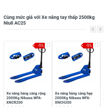
0/5
Cùng mức giá với Xe nâng tay thấp 2500kg
Niuli AC25
5
-
4
-
-5%
-5%
3
-
2
-
1
-
Chia sẻ nhận xét về sản phẩm
Viết nhận xét của bạn
Xe nâng hàng càng rộng
Xe nâng hàng càng hẹp
Xe
2000Kg Nikawa WFA-
2000Kg Nikawa WFA-
AC
XNCR200
XNCH200