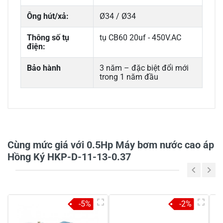
Ông hút/xả:
Ø34 / Ø34
Thông số tụ
tụ CB60 20uf - 450V.AC
điện:
Bảo hành
3 năm – đặc biệt đổi mới
trong 1 năm đầu
0/5
Cùng mức giá với 0.5Hp Máy bơm nước cao áp
Hồng Ký HKP-D-11-13-0.37
5
-
4
-
-5%
-2%
3
-
2
-