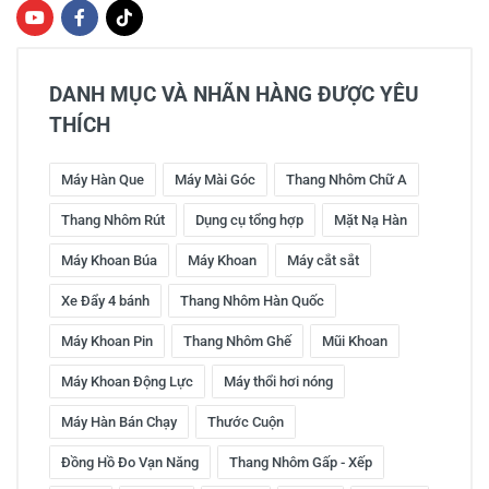
DANH MỤC VÀ NHÃN HÀNG ĐƯỢC YÊU
THÍCH
Máy Hàn Que
Máy Mài Góc
Thang Nhôm Chữ A
Thang Nhôm Rút
Dụng cụ tổng hợp
Mặt Nạ Hàn
Máy Khoan Búa
Máy Khoan
Máy cắt sắt
Xe Đẩy 4 bánh
Thang Nhôm Hàn Quốc
Máy Khoan Pin
Thang Nhôm Ghế
Mũi Khoan
Máy Khoan Động Lực
Máy thổi hơi nóng
Máy Hàn Bán Chạy
Thước Cuộn
Đồng Hồ Đo Vạn Năng
Thang Nhôm Gấp - Xếp