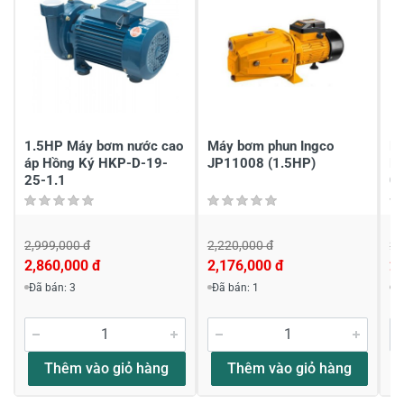
1
-
Chia sẻ nhận xét về sản phẩm
Viết nhận xét của bạn
1.5HP Máy bơm nước cao
Máy bơm phun Ingco
M
áp Hồng Ký HKP-D-19-
JP11008 (1.5HP)
H
25-1.1
0.
2,999,000 đ
2,220,000 đ
2,
2,860,000 đ
2,176,000 đ
2,
Viết nhận xét về sản phẩm
Đã bán: 3
Đã bán: 1
Đ
Đánh giá sao
Thêm vào giỏ hàng
Thêm vào giỏ hàng
Họ và tên
*