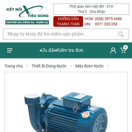
Thời gian làm việc 8H - 21H
Thứ 2 - Chủ Nhật
HCM:
(028) 3975 6686
HƯỚNG DẪN
HN:
0971 233 253
THANH TOÁN
0
Ưu đãi
Kiểm tra đơn
Trang chủ
Thiết Bị Dùng Nước
Máy Bơm Nước