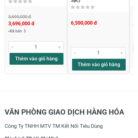
Sạc)
3,699,000 đ
4,
6,500,000 đ
3,696,000 đ
Đ
Đã bán: 5
Thêm vào giỏ hàng
Thêm vào giỏ hàng
VĂN PHÒNG GIAO DỊCH HÀNG HÓA
Công Ty TNHH MTV TM Kết Nối Tiêu Dùng