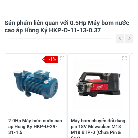
Sản phẩm liên quan với 0.5Hp Máy bơm nước
Tiêu đề của nhận xét
*
cao áp Hồng Ký HKP-D-11-13-0.37
Viết nhận xét của bạn vào bên dưới
*
-1%
Gửi nhận xét
2.0Hp Máy bơm nước cao
Máy bơm chuyển đổi dùng
3
áp Hồng Ký HKP-D-29-
pin 18V Milwaukee M18
á
31-1.5
M18 BTP-0 (Chưa Pin &
31