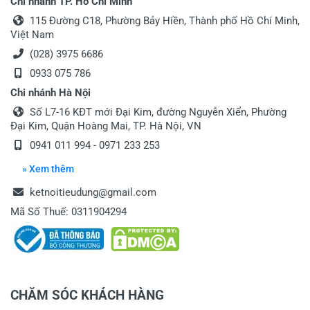
Chi nhánh TP. Hồ Chí Minh
115 Đường C18, Phường Bảy Hiền, Thành phố Hồ Chí Minh,
Việt Nam
(028) 3975 6686
0933 075 786
Chi nhánh Hà Nội
Số L7-16 KĐT mới Đại Kim, đường Nguyễn Xiển, Phường
Đại Kim, Quận Hoàng Mai, TP. Hà Nội, VN
0941 011 994 - 0971 233 253
» Xem thêm
ketnoitieudung@gmail.com
Mã Số Thuế: 0311904294
CHĂM SÓC KHÁCH HÀNG