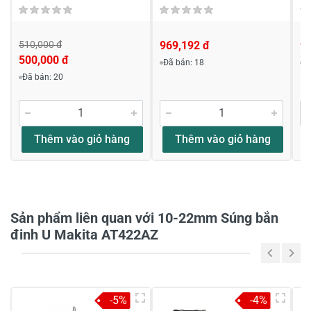
510,000 đ
969,192 đ
9
500,000 đ
Đã bán: 18
Đ
Viết nhận xét về sản phẩm
Đã bán: 20
Đánh giá sao
Thêm vào giỏ hàng
Thêm vào giỏ hàng
Họ và tên
*
Sản phẩm liên quan với 10-22mm Súng bắn
Tiêu đề của nhận xét
*
đinh U Makita AT422AZ
Viết nhận xét của bạn vào bên dưới
*
-5%
-4%