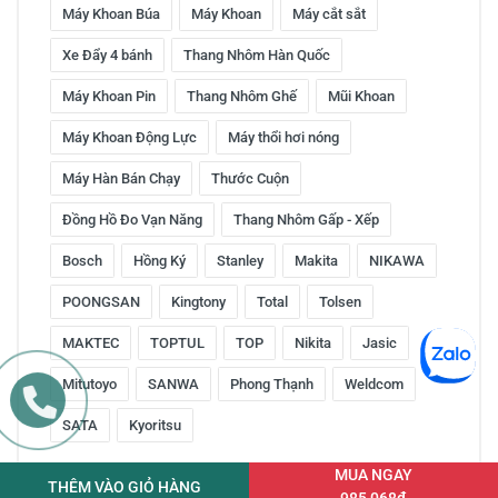
Máy Khoan Búa
Máy Khoan
Máy cắt sắt
Xe Đẩy 4 bánh
Thang Nhôm Hàn Quốc
Máy Khoan Pin
Thang Nhôm Ghế
Mũi Khoan
Máy Khoan Động Lực
Máy thổi hơi nóng
Máy Hàn Bán Chạy
Thước Cuộn
Đồng Hồ Đo Vạn Năng
Thang Nhôm Gấp - Xếp
Bosch
Hồng Ký
Stanley
Makita
NIKAWA
POONGSAN
Kingtony
Total
Tolsen
MAKTEC
TOPTUL
TOP
Nikita
Jasic
Mitutoyo
SANWA
Phong Thạnh
Weldcom
SATA
Kyoritsu
MUA NGAY
THÊM VÀO GIỎ HÀNG