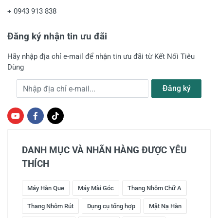
+
0943 913 838
Đăng ký nhận tin ưu đãi
Hãy nhập địa chỉ e-mail để nhận tin ưu đãi từ Kết Nối Tiêu
Dùng
Địa chỉ e-mail
Đăng ký
DANH MỤC VÀ NHÃN HÀNG ĐƯỢC YÊU
THÍCH
Máy Hàn Que
Máy Mài Góc
Thang Nhôm Chữ A
Thang Nhôm Rút
Dụng cụ tổng hợp
Mặt Nạ Hàn