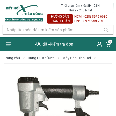
Thời gian làm việc 8H - 21H
Thứ 2 - Chủ Nhật
HCM:
(028) 3975 6686
HƯỚNG DẪN
HN:
0971 233 253
THANH TOÁN
0
Ưu đãi
Kiểm tra đơn
Trang chủ
Dụng Cụ Khí Nén
Máy Bắn Đinh Hơi