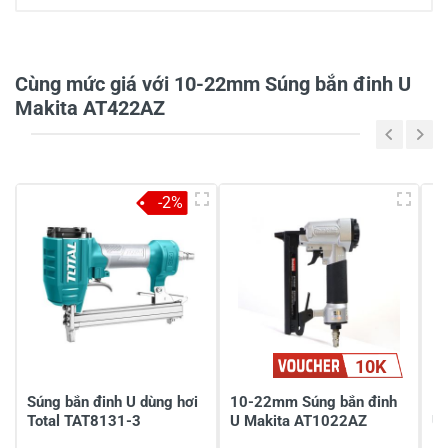
0/5
Cùng mức giá với 10-22mm Súng bắn đinh U
Makita AT422AZ
5
-
4
-
-2%
3
-
2
-
1
-
Chia sẻ nhận xét về sản phẩm
10K
Viết nhận xét của bạn
Súng bắn đinh U dùng hơi
10-22mm Súng bắn đinh
1
Total TAT8131-3
U Makita AT1022AZ
U