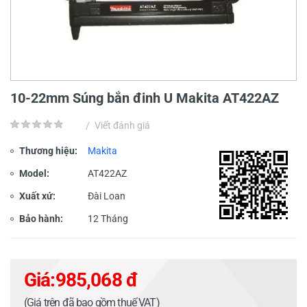
10-22mm Súng bắn đinh U Makita AT422AZ
/
Viết đánh giá
Thương hiệu:
Makita
Model:
AT422AZ
Xuất xứ:
Đài Loan
Bảo hành:
12 Tháng
Giá:
985,068 đ
(Giá trên đã bao gồm thuế VAT)