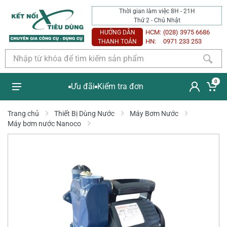
Thời gian làm việc 8H - 21H
Thứ 2 - Chủ Nhật
HCM:
(028) 3975 6686
HƯỚNG DẪN
HN:
0971 233 253
THANH TOÁN
0
Ưu đãi
Kiểm tra đơn
Trang chủ
Thiết Bị Dùng Nước
Máy Bơm Nước
Máy bơm nước Nanoco