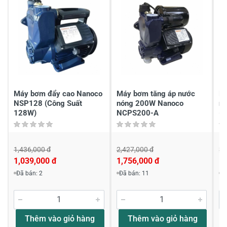
Máy bơm đẩy cao Nanoco
Máy bơm tăng áp nước
Má
NSP128 (Công Suất
nóng 200W Nanoco
n
128W)
NCPS200-A
(
1,436,000 đ
2,427,000 đ
2,
1,039,000 đ
1,756,000 đ
1,
Đã bán: 2
Đã bán: 11
Đ
Thêm vào giỏ hàng
Thêm vào giỏ hàng