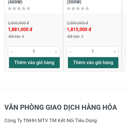
(400W)
(300W)
S
2,600,000 đ
2,509,000 đ
2,
1,881,000 đ
1,815,000 đ
2,
Đã bán: 6
Đã bán: 3
Đ
Thêm vào giỏ hàng
Thêm vào giỏ hàng
VĂN PHÒNG GIAO DỊCH HÀNG HÓA
Công Ty TNHH MTV TM Kết Nối Tiêu Dùng