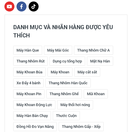
DANH MỤC VÀ NHÃN HÀNG ĐƯỢC YÊU
THÍCH
Máy Hàn Que
Máy Mài Góc
Thang Nhôm Chữ A
Thang Nhôm Rút
Dụng cụ tổng hợp
Mặt Nạ Hàn
Máy Khoan Búa
Máy Khoan
Máy cắt sắt
Xe Đẩy 4 bánh
Thang Nhôm Hàn Quốc
Máy Khoan Pin
Thang Nhôm Ghế
Mũi Khoan
Máy Khoan Động Lực
Máy thổi hơi nóng
Máy Hàn Bán Chạy
Thước Cuộn
Đồng Hồ Đo Vạn Năng
Thang Nhôm Gấp - Xếp