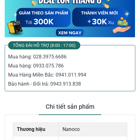
TỔNG ĐÀI HỖ TRỢ (8:00 - 17:00)
Mua hàng:
028.3975.6686
Mua hàng:
0933.075.786
Mua Hàng Miền Bắc:
0941.011.994
Bảo hành - Đổi trả:
0943.913.838
Chi tiết sản phẩm
Thương hiệu
Nanoco