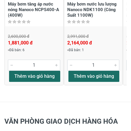
Máy bơm tăng áp nước
Máy bơm nước lưu lượng
Má
nóng Nanoco NCPS400-A
Nanoco NDK1100 (Công
N
(400W)
Suất 1100W)
S
2,600,000 đ
2,991,000 đ
3,
1,881,000 đ
2,164,000 đ
2,
Đã bán: 6
Đã bán: 1
Đ
Thêm vào giỏ hàng
Thêm vào giỏ hàng
VĂN PHÒNG GIAO DỊCH HÀNG HÓA