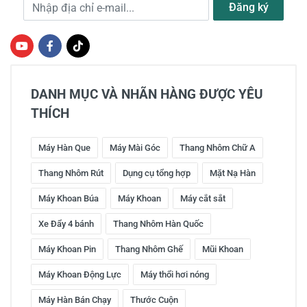
Địa chỉ e-mail
Đăng ký
DANH MỤC VÀ NHÃN HÀNG ĐƯỢC YÊU
THÍCH
Máy Hàn Que
Máy Mài Góc
Thang Nhôm Chữ A
Thang Nhôm Rút
Dụng cụ tổng hợp
Mặt Nạ Hàn
Máy Khoan Búa
Máy Khoan
Máy cắt sắt
Xe Đẩy 4 bánh
Thang Nhôm Hàn Quốc
Máy Khoan Pin
Thang Nhôm Ghế
Mũi Khoan
Máy Khoan Động Lực
Máy thổi hơi nóng
Máy Hàn Bán Chạy
Thước Cuộn