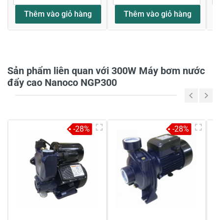
Thêm vào giỏ hàng
Thêm vào giỏ hàng
Họ và tên
*
Sản phẩm liên quan với 300W Máy bơm nước
Tiêu đề của nhận xét
*
đẩy cao Nanoco NGP300
Viết nhận xét của bạn vào bên dưới
*
-28%
-28%
Gửi nhận xét