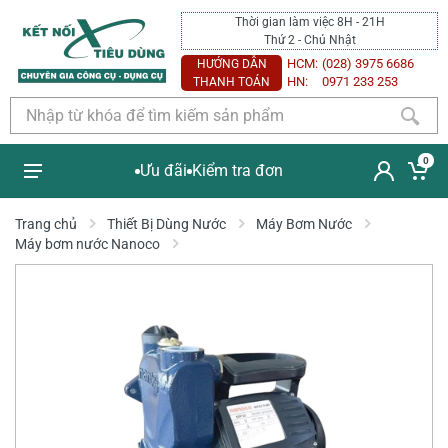
Thời gian làm việc 8H - 21H
Thứ 2 - Chủ Nhật
HCM:
(028) 3975 6686
HƯỚNG DẪN
HN:
0971 233 253
THANH TOÁN
0
Ưu đãi
Kiểm tra đơn
Trang chủ
Thiết Bị Dùng Nước
Máy Bơm Nước
Máy bơm nước Nanoco