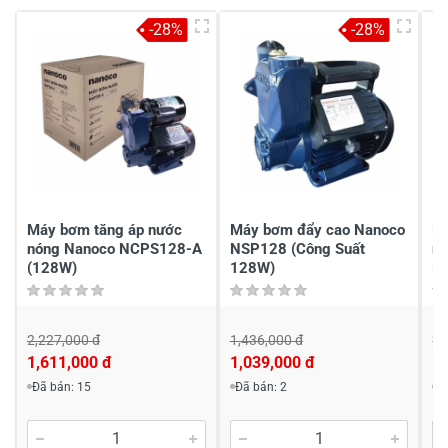
4
-
-28%
-28%
3
-
2
-
1
-
Chia sẻ nhận xét về sản phẩm
Viết nhận xét của bạn
Máy bơm tăng áp nước
Máy bơm đẩy cao Nanoco
Má
nóng Nanoco NCPS128-A
NSP128 (Công Suất
n
(128W)
128W)
N
2,227,000 đ
1,436,000 đ
2,
1,611,000 đ
1,039,000 đ
1,
Viết nhận xét về sản phẩm
Đã bán: 15
Đã bán: 2
Đ
Đánh giá sao