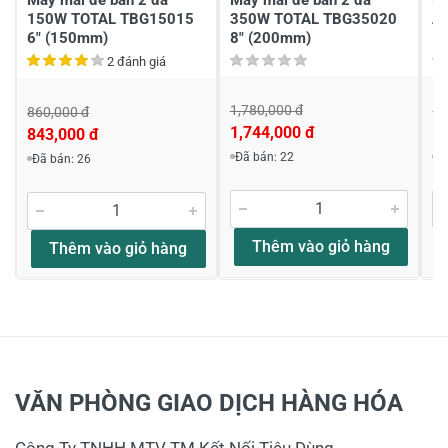
150W TOTAL TBG15015
350W TOTAL TBG35020
A
6" (150mm)
8" (200mm)
2 đánh giá
1,780,000 đ
1,
860,000 đ
1,744,000 đ
1,
843,000 đ
Đã bán: 22
Đ
Đã bán: 26
Thêm vào giỏ hàng
Thêm vào giỏ hàng
VĂN PHÒNG GIAO DỊCH HÀNG HÓA
Công Ty TNHH MTV TM Kết Nối Tiêu Dùng