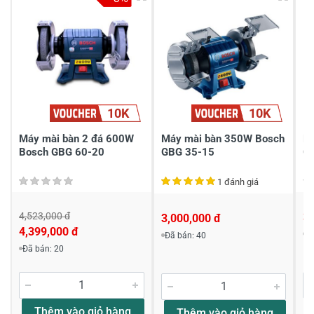
3
-
2
-
1
-
Chia sẻ nhận xét về sản phẩm
10K
10K
Viết nhận xét của bạn
Máy mài bàn 2 đá 600W
Máy mài bàn 350W Bosch
Má
Bosch GBG 60-20
GBG 35-15
G
1 đánh giá
4,523,000 đ
3,
3,000,000 đ
4,399,000 đ
Đ
Đã bán: 40
Viết nhận xét về sản phẩm
Đã bán: 20
Đánh giá sao
Thêm vào giỏ hàng
Thêm vào giỏ hàng