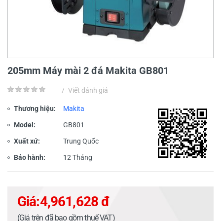
205mm Máy mài 2 đá Makita GB801
/
Viết đánh giá
Thương hiệu:
Makita
Model:
GB801
Xuất xứ:
Trung Quốc
Bảo hành:
12 Tháng
Giá:
4,961,628 đ
(Giá trên đã bao gồm thuế VAT)