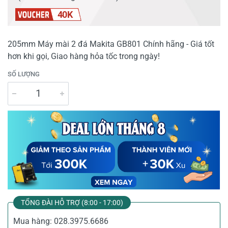
40K
205mm Máy mài 2 đá Makita GB801 Chính hãng - Giá tốt
hơn khi gọi, Giao hàng hỏa tốc trong ngày!
SỐ LƯỢNG
TỔNG ĐÀI HỖ TRỢ (8:00 - 17:00)
Mua hàng:
028.3975.6686