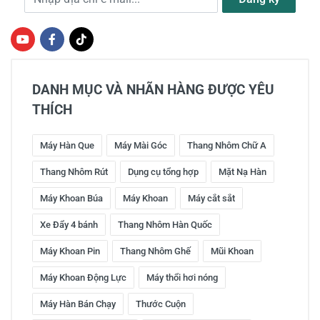
DANH MỤC VÀ NHÃN HÀNG ĐƯỢC YÊU
THÍCH
Máy Hàn Que
Máy Mài Góc
Thang Nhôm Chữ A
Thang Nhôm Rút
Dụng cụ tổng hợp
Mặt Nạ Hàn
Máy Khoan Búa
Máy Khoan
Máy cắt sắt
Xe Đẩy 4 bánh
Thang Nhôm Hàn Quốc
Máy Khoan Pin
Thang Nhôm Ghế
Mũi Khoan
Máy Khoan Động Lực
Máy thổi hơi nóng
Máy Hàn Bán Chạy
Thước Cuộn