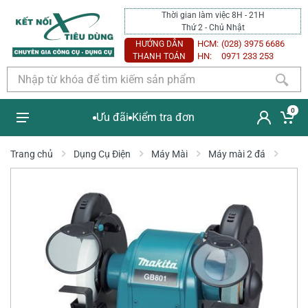
Thời gian làm việc 8H - 21H
Thứ 2 - Chủ Nhật
HCM:
(028) 3975 6686
HƯỚNG DẪN
HN:
0971 233 253
THANH TOÁN
0
Ưu đãi
Kiểm tra đơn
Trang chủ
Dụng Cụ Điện
Máy Mài
Máy mài 2 đá