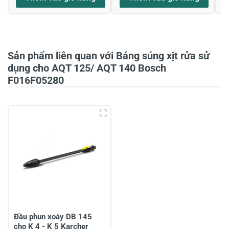
Họ và tên
*
Sản phẩm liên quan với Báng súng xịt rửa sử
Tiêu đề của nhận xét
*
dụng cho AQT 125/ AQT 140 Bosch
F016F05280
Viết nhận xét của bạn vào bên dưới
*
Gửi nhận xét
Đầu phun xoáy DB 145
cho K 4 - K 5 Karcher