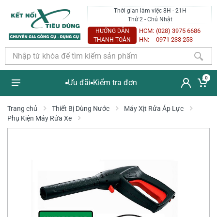
Thời gian làm việc 8H - 21H
Thứ 2 - Chủ Nhật
HCM:
(028) 3975 6686
HƯỚNG DẪN
HN:
0971 233 253
THANH TOÁN
0
Ưu đãi
Kiểm tra đơn
Trang chủ
Thiết Bị Dùng Nước
Máy Xịt Rửa Áp Lực
Phụ Kiện Máy Rửa Xe