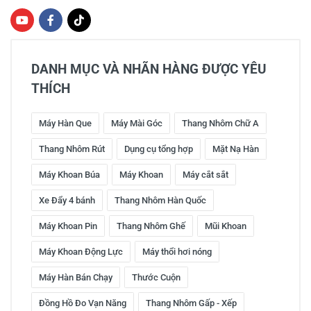
DANH MỤC VÀ NHÃN HÀNG ĐƯỢC YÊU
THÍCH
Máy Hàn Que
Máy Mài Góc
Thang Nhôm Chữ A
Thang Nhôm Rút
Dụng cụ tổng hợp
Mặt Nạ Hàn
Máy Khoan Búa
Máy Khoan
Máy cắt sắt
Xe Đẩy 4 bánh
Thang Nhôm Hàn Quốc
Máy Khoan Pin
Thang Nhôm Ghế
Mũi Khoan
Máy Khoan Động Lực
Máy thổi hơi nóng
Máy Hàn Bán Chạy
Thước Cuộn
Đồng Hồ Đo Vạn Năng
Thang Nhôm Gấp - Xếp