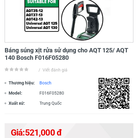
Báng súng xịt rửa sử dụng cho AQT 125/ AQT
140 Bosch F016F05280
/
Viết đánh giá
Thương hiệu:
Bosch
Model:
F016F05280
Xuất xứ:
Trung Quốc
Giá:
521,000 đ