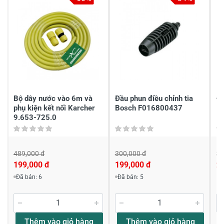
3
-
2
-
1
-
Chia sẻ nhận xét về sản phẩm
Viết nhận xét của bạn
Bộ dây nước vào 6m và
Đầu phun điều chỉnh tia
Đầ
phụ kiện kết nối Karcher
Bosch F016800437
1
9.653-725.0
489,000 đ
300,000 đ
23
199,000 đ
199,000 đ
2
Viết nhận xét về sản phẩm
Đã bán: 6
Đã bán: 5
Đánh giá sao
Thêm vào giỏ hàng
Thêm vào giỏ hàng