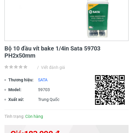
Bộ 10 đầu vít bake 1/4in Sata 59703
PH2x50mm
/
Viết đánh giá
Thương hiệu:
SATA
Model:
59703
Xuất xứ:
Trung Quốc
Tình trạng:
Còn hàng