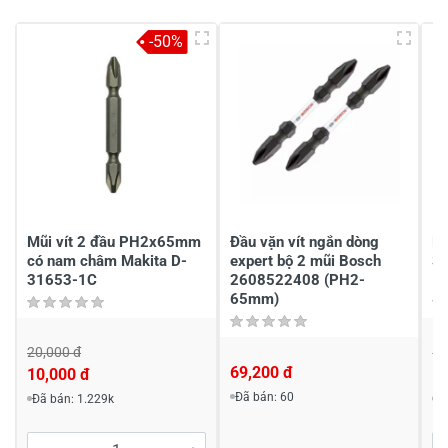
5
-
4
-
-50%
3
-
2
-
1
-
Chia sẻ nhận xét về sản phẩm
Viết nhận xét của bạn
Mũi vít 2 đầu PH2x65mm
Đầu vặn vít ngắn dòng
Bộ
có nam châm Makita D-
expert bộ 2 mũi Bosch
S
31653-1C
2608522408 (PH2-
65mm)
20,000 đ
19
69,200 đ
10,000 đ
1
Viết nhận xét về sản phẩm
Đã bán: 60
Đã bán: 1.229k
Đ
Đánh giá sao