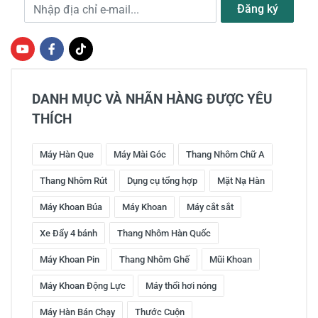
Địa chỉ e-mail
Đăng ký
DANH MỤC VÀ NHÃN HÀNG ĐƯỢC YÊU
THÍCH
Máy Hàn Que
Máy Mài Góc
Thang Nhôm Chữ A
Thang Nhôm Rút
Dụng cụ tổng hợp
Mặt Nạ Hàn
Máy Khoan Búa
Máy Khoan
Máy cắt sắt
Xe Đẩy 4 bánh
Thang Nhôm Hàn Quốc
Máy Khoan Pin
Thang Nhôm Ghế
Mũi Khoan
Máy Khoan Động Lực
Máy thổi hơi nóng
Máy Hàn Bán Chạy
Thước Cuộn