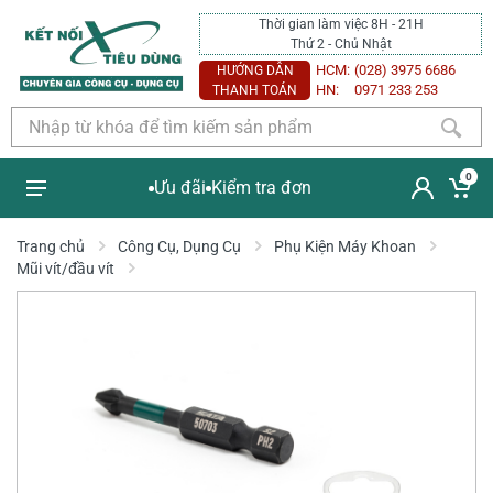
Thời gian làm việc 8H - 21H
Thứ 2 - Chủ Nhật
HCM:
(028) 3975 6686
HƯỚNG DẪN
HN:
0971 233 253
THANH TOÁN
0
Ưu đãi
Kiểm tra đơn
Trang chủ
Công Cụ, Dụng Cụ
Phụ Kiện Máy Khoan
Mũi vít/đầu vít