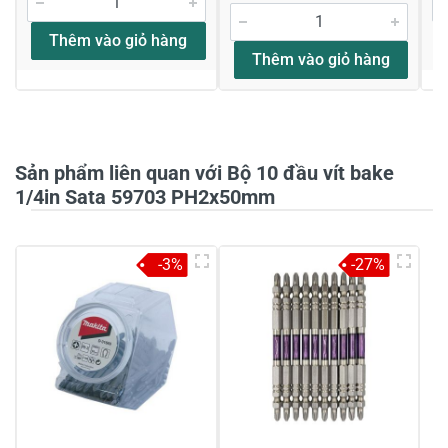
Thêm vào giỏ hàng
Thêm vào giỏ hàng
Họ và tên
*
Tiêu đề của nhận xét
*
Sản phẩm liên quan với Bộ 10 đầu vít bake
1/4in Sata 59703 PH2x50mm
Viết nhận xét của bạn vào bên dưới
*
-3%
-27%
Gửi nhận xét