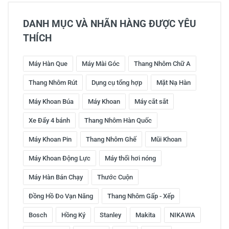
DANH MỤC VÀ NHÃN HÀNG ĐƯỢC YÊU
THÍCH
Máy Hàn Que
Máy Mài Góc
Thang Nhôm Chữ A
Thang Nhôm Rút
Dụng cụ tổng hợp
Mặt Nạ Hàn
Máy Khoan Búa
Máy Khoan
Máy cắt sắt
Xe Đẩy 4 bánh
Thang Nhôm Hàn Quốc
Máy Khoan Pin
Thang Nhôm Ghế
Mũi Khoan
Máy Khoan Động Lực
Máy thổi hơi nóng
Máy Hàn Bán Chạy
Thước Cuộn
Đồng Hồ Đo Vạn Năng
Thang Nhôm Gấp - Xếp
Bosch
Hồng Ký
Stanley
Makita
NIKAWA