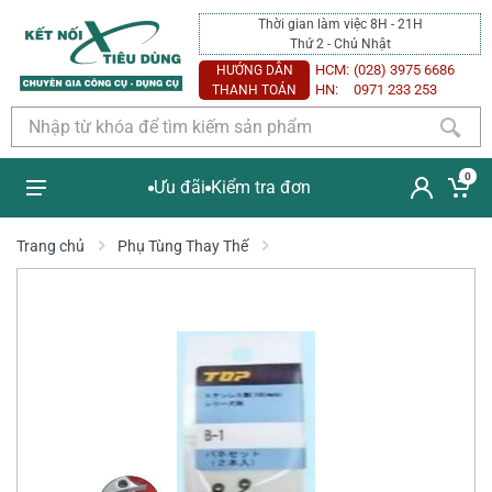
Thời gian làm việc 8H - 21H
Thứ 2 - Chủ Nhật
HCM:
(028) 3975 6686
HƯỚNG DẪN
HN:
0971 233 253
THANH TOÁN
0
Ưu đãi
Kiểm tra đơn
Trang chủ
Phụ Tùng Thay Thế