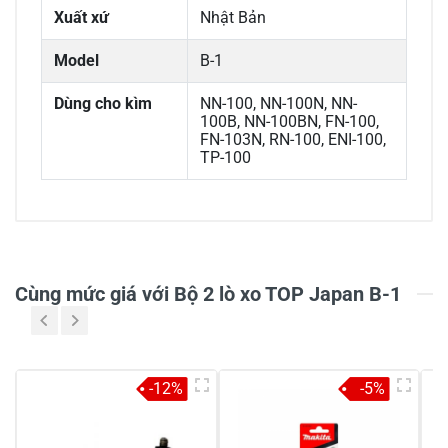
Xuất xứ
Nhật Bản
Model
B-1
Dùng cho kìm
NN-100, NN-100N, NN-
100B, NN-100BN, FN-100,
FN-103N, RN-100, ENI-100,
TP-100
0/5
Cùng mức giá với Bộ 2 lò xo TOP Japan B-1
5
-
-12%
-5%
4
-
3
-
2
-