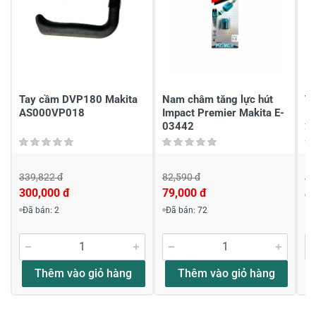
1
-
Chia sẻ nhận xét về sản phẩm
Viết nhận xét của bạn
Tay cầm DVP180 Makita
Nam châm tăng lực hút
Vò
AS000VP018
Impact Premier Makita E-
1
03442
2
339,822 đ
82,590 đ
4,
300,000 đ
79,000 đ
Đ
Đã bán: 2
Đã bán: 72
Viết nhận xét về sản phẩm
Đánh giá sao
Thêm vào giỏ hàng
Thêm vào giỏ hàng