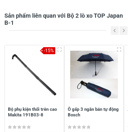
Họ và tên
*
Sản phẩm liên quan với Bộ 2 lò xo TOP Japan
B-1
Tiêu đề của nhận xét
*
Viết nhận xét của bạn vào bên dưới
*
-15%
Gửi nhận xét
Bộ phụ kiện thổi trên cao
Ô gấp 3 ngăn bán tự động
Á
Makita 191B03-8
Bosch