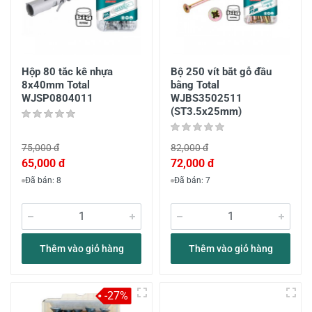
Hộp 80 tắc kê nhựa
Bộ 250 vít bắt gỗ đầu
8x40mm Total
bằng Total
WJSP0804011
WJBS3502511
(ST3.5x25mm)
75,000 đ
82,000 đ
65,000 đ
72,000 đ
Đã bán: 8
Đã bán: 7
Thêm vào giỏ hàng
Thêm vào giỏ hàng
-27%