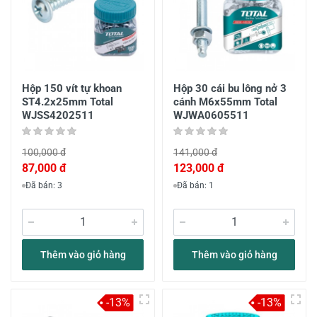
Hộp 150 vít tự khoan
Hộp 30 cái bu lông nở 3
ST4.2x25mm Total
cánh M6x55mm Total
WJSS4202511
WJWA0605511
100,000 đ
141,000 đ
87,000 đ
123,000 đ
Đã bán: 3
Đã bán: 1
Thêm vào giỏ hàng
Thêm vào giỏ hàng
-13%
-13%