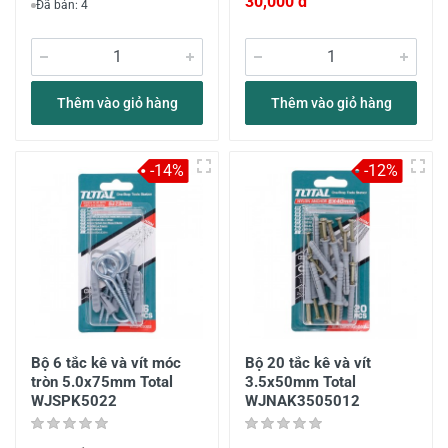
30,000 đ
Đã bán: 4
Thêm vào giỏ hàng
Thêm vào giỏ hàng
-14%
-12%
Bộ 6 tắc kê và vít móc
Bộ 20 tắc kê và vít
tròn 5.0x75mm Total
3.5x50mm Total
WJSPK5022
WJNAK3505012