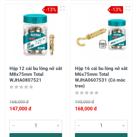
-13%
-13%
Hộp 12 cái bu lông nở sắt
Hộp 16 cái bu lông nở sắt
M8x75mm Total
M6x75mm Total
WJHA0807521
WJHA0607531 (Có móc
treo)
168,000 đ
193,000 đ
147,000 đ
168,000 đ