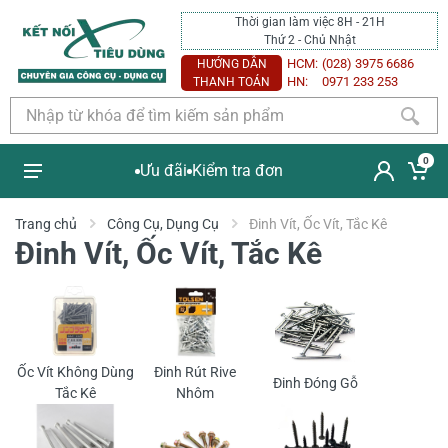
Thời gian làm việc 8H - 21H
Thứ 2 - Chủ Nhật
HCM:
(028) 3975 6686
HƯỚNG DẪN
HN:
0971 233 253
THANH TOÁN
0
Ưu đãi
Kiểm tra đơn
Trang chủ
Công Cụ, Dụng Cụ
Đinh Vít, Ốc Vít, Tắc Kê
Đinh Vít, Ốc Vít, Tắc Kê
Ốc Vít Không Dùng
Đinh Rút Rive
Đinh Đóng Gỗ
Tắc Kê
Nhôm