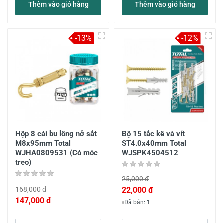
Thêm vào giỏ hàng
Thêm vào giỏ hàng
-13%
-12%
Hộp 8 cái bu lông nở sắt
Bộ 15 tắc kê và vít
M8x95mm Total
ST4.0x40mm Total
WJHA0809531 (Có móc
WJSPK4504512
treo)
25,000 đ
168,000 đ
22,000 đ
147,000 đ
Đã bán: 1