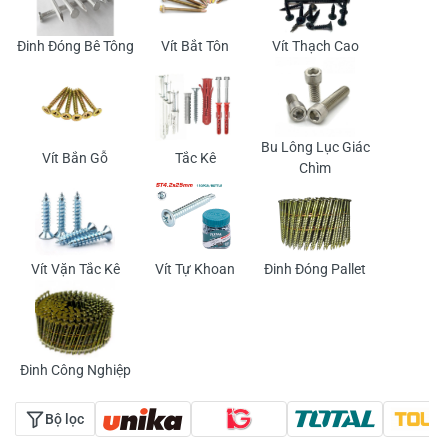
Đinh Đóng Bê Tông
Vít Bắt Tôn
Vít Thạch Cao
Bu Lông Lục Giác
Vít Bắn Gỗ
Tắc Kê
Chìm
Vít Vặn Tắc Kê
Vít Tự Khoan
Đinh Đóng Pallet
Đinh Công Nghiệp
Bộ lọc