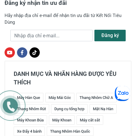
Đăng ký nhận tin ưu đãi
Hãy nhập địa chỉ e-mail để nhận tin ưu đãi từ Kết Nối Tiêu
Dùng
Địa chỉ e-mail
Đăng ký
DANH MỤC VÀ NHÃN HÀNG ĐƯỢC YÊU
THÍCH
Máy Hàn Que
Máy Mài Góc
Thang Nhôm Chữ A
Thang Nhôm Rút
Dụng cụ tổng hợp
Mặt Nạ Hàn
Máy Khoan Búa
Máy Khoan
Máy cắt sắt
Xe Đẩy 4 bánh
Thang Nhôm Hàn Quốc