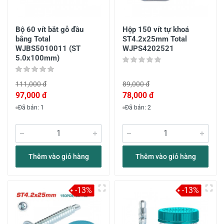
Bộ 60 vít bắt gỗ đầu
Hộp 150 vít tự khoá
bằng Total
ST4.2x25mm Total
WJBS5010011 (ST
WJPS4202521
5.0x100mm)
111,000 đ
89,000 đ
97,000 đ
78,000 đ
Đã bán: 1
Đã bán: 2
Thêm vào giỏ hàng
Thêm vào giỏ hàng
-13%
-13%