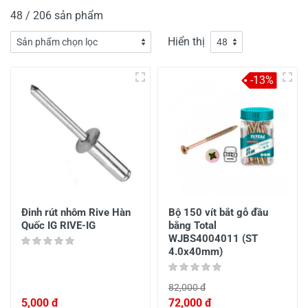
48 / 206 sản phẩm
Hiển thị
-13%
Đinh rút nhôm Rive Hàn
Bộ 150 vít bắt gỗ đầu
Quốc IG RIVE-IG
bằng Total
WJBS4004011 (ST
4.0x40mm)
82,000 đ
5,000 đ
72,000 đ