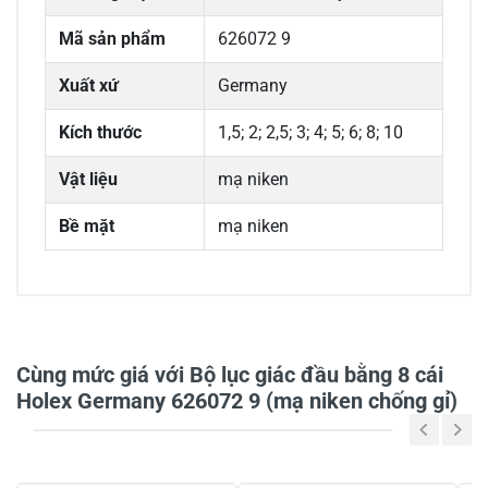
Mã sản phẩm
626072 9
Xuất xứ
Germany
Kích thước
1,5; 2; 2,5; 3; 4; 5; 6; 8; 10
Vật liệu
mạ niken
Bề mặt
mạ niken
0/5
Cùng mức giá với Bộ lục giác đầu bằng 8 cái
Holex Germany 626072 9 (mạ niken chống gỉ)
5
-
4
-