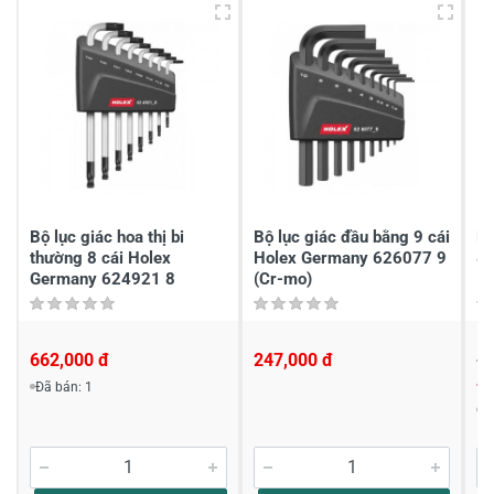
3
-
2
-
1
-
Chia sẻ nhận xét về sản phẩm
Viết nhận xét của bạn
Bộ lục giác hoa thị bi
Bộ lục giác đầu bằng 9 cái
Lụ
thường 8 cái Holex
Holex Germany 626077 9
8
Germany 624921 8
(Cr-mo)
662,000 đ
247,000 đ
43
4
Đã bán: 1
Viết nhận xét về sản phẩm
Đ
Đánh giá sao