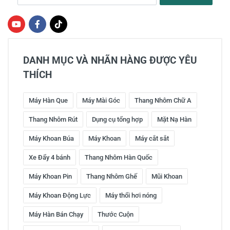
DANH MỤC VÀ NHÃN HÀNG ĐƯỢC YÊU
THÍCH
Máy Hàn Que
Máy Mài Góc
Thang Nhôm Chữ A
Thang Nhôm Rút
Dụng cụ tổng hợp
Mặt Nạ Hàn
Máy Khoan Búa
Máy Khoan
Máy cắt sắt
Xe Đẩy 4 bánh
Thang Nhôm Hàn Quốc
Máy Khoan Pin
Thang Nhôm Ghế
Mũi Khoan
Máy Khoan Động Lực
Máy thổi hơi nóng
Máy Hàn Bán Chạy
Thước Cuộn