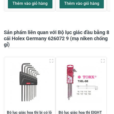
Thêm vào giỏ hàng
Thêm vào giỏ hàng
Họ và tên
*
Sản phẩm liên quan với Bộ lục giác đầu bằng 8
Tiêu đề của nhận xét
*
cái Holex Germany 626072 9 (mạ niken chống
gỉ)
Viết nhận xét của bạn vào bên dưới
*
Gửi nhận xét
Bộ lục giác hoa thị bi có lỗ
Bộ lục giác hoa thị EIGHT