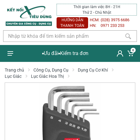
Thời gian làm việc 8H - 21H
Thứ 2 - Chủ Nhật
HCM:
(028) 3975 6686
HƯỚNG DẪN
HN:
0971 233 253
THANH TOÁN
0
Ưu đãi
Kiểm tra đơn
Trang chủ
Công Cụ, Dụng Cụ
Dụng Cụ Cơ Khí
Lục Giác
Lục Giác Hoa Thị