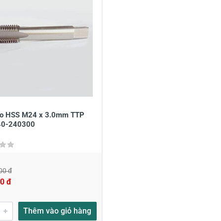
à tên
*
Tiêu đề của nhận xét
*
ới
*
ro HSS M24 x 3.0mm TTP
40-240300
00 đ
0 đ
Thêm vào giỏ hàng