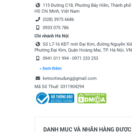
115 Đường C18, Phường Bảy Hiền, Thành phố
Hồ Chí Minh, Việt Nam
(028) 3975 6686
0933 075 786
Chi nhánh Hà Nội
Số L7-16 KĐT mới Đại Kim, đường Nguyễn Xiể
Phường Đại Kim, Quận Hoàng Mai, TP. Hà Nội, VN
0941 011 994 - 0971 233 253
» Xem thêm
ketnoitieudung@gmail.com
Mã Số Thuế: 0311904294
DANH MỤC VÀ NHÃN HÀNG ĐƯỢC 