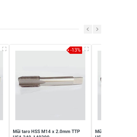
-13%
P
Mũi taro HSS M14 x 2.0mm TTP
Mũi taro HSS M16 