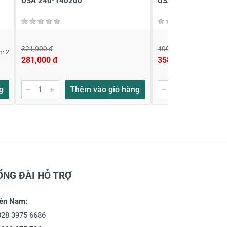
USA 240-140200
USA 240-160200
321,000 đ
409,000 đ
n: 2
281,000 đ
358,000 đ
g
Thêm vào giỏ hàng
Thêm
ỔNG ĐÀI HỖ TRỢ
ền Nam:
028 3975 6686