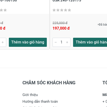
40-100150
USA 240-120175
 đ
225,000 đ
Đã bá
0 đ
197,000 đ
Thêm vào giỏ hàng
Thêm vào giỏ hàn
CHĂM SÓC KHÁCH HÀNG
T
Giới thiệu
Mi
Hướng dẫn thanh toán
+