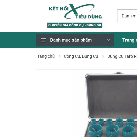
Trang 
Danh mục sản phẩm
Giao Hàng Miễn Phí
Trang chủ
Công Cụ, Dụng Cụ
Dụng Cụ Taro 
Công Cụ, Dụng Cụ
Thiết Bị Dùng Pin
Dụng Cụ Điện
Thiết Bị Nâng Đỡ
Thang nhôm
Phụ Tùng, Linh Kiện
Máy Hàn & Phụ Kiện