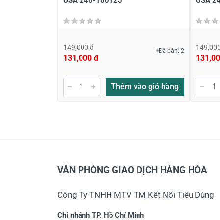
USA 240-100125
USA 2
149,000 đ
149,000
Đã bán: 2
131,000 đ
131,00
Thêm vào giỏ hàng
VĂN PHÒNG GIAO DỊCH HÀNG HÓA
Công Ty TNHH MTV TM Kết Nối Tiêu Dùng
Chi nhánh TP. Hồ Chí Minh