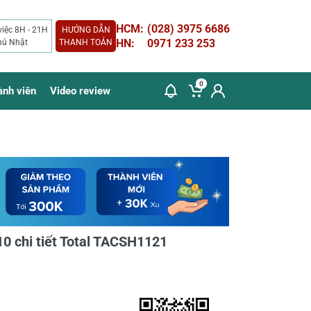
HCM:
(028) 3975 6686
việc 8H - 21H
HƯỚNG DẪN
HN:
0971 233 253
hủ Nhật
THANH TOÁN
0
ành viên
Video review
10 chi tiết Total TACSH1121