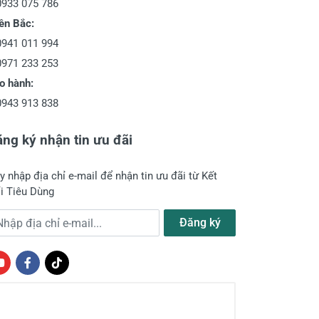
0933 075 786
ền Bắc:
0941 011 994
0971 233 253
o hành:
0943 913 838
ng ký nhận tin ưu đãi
y nhập địa chỉ e-mail để nhận tin ưu đãi từ Kết
i Tiêu Dùng
a chỉ e-mail
Đăng ký