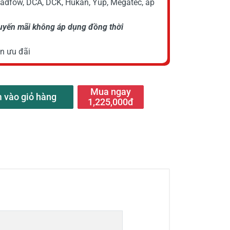
Wadfow, DCA, DCK, Hukan, Yup, Megatec, áp
huyến mãi không áp dụng đồng thời
n ưu đãi
Mua ngay
 vào giỏ hàng
1,225,000đ