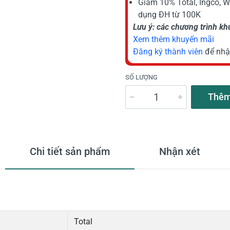
Giảm 10% Total, Ingco, 
dụng ĐH từ 100K
Lưu ý: các chương trình k
Xem thêm khuyến mãi
Đăng ký thành viên
để nhậ
SỐ LƯỢNG
Thêm
Chi tiết sản phẩm
Nhận xét
Total