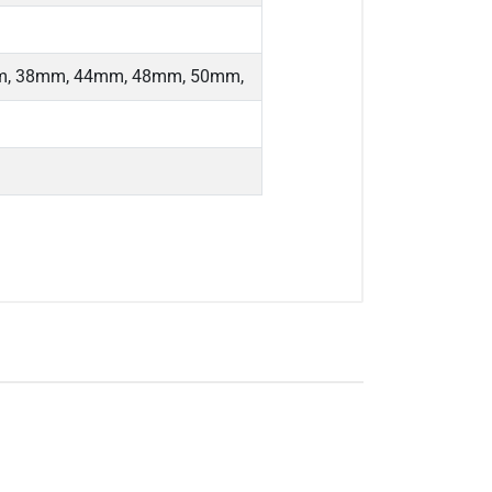
, 38mm, 44mm, 48mm, 50mm,
a sẻ nhận xét về sản phẩm
Viết nhận xét của bạn