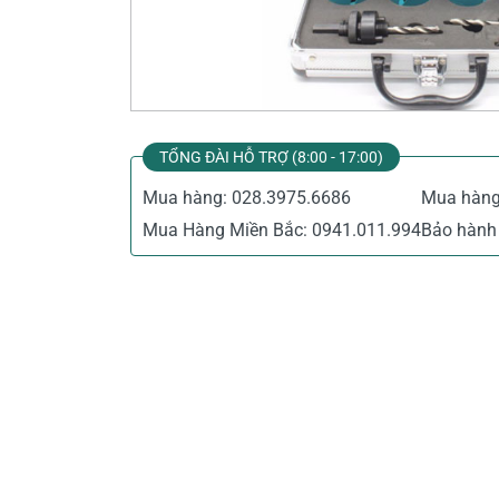
Thiết Bị Đo Điện
Thước Đo Laser
Đồ Bảo Hộ Lao Động
TỔNG ĐÀI HỖ TRỢ (8:00 - 17:00)
Mua hàng:
028.3975.6686
Mua hàn
Mua Hàng Miền Bắc:
0941.011.994
Bảo hành 