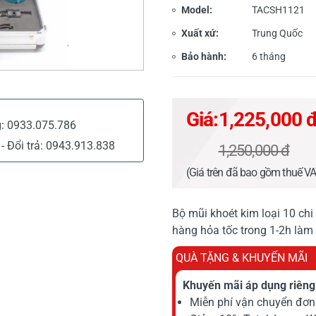
Model:
TACSH1121
Xuất xứ:
Trung Quốc
Bảo hành:
6 tháng
Giá:
1,225,000 
g:
0933.075.786
- Đổi trả:
0943.913.838
1,250,000 đ
(Giá trên đã bao gồm thuế V
Bộ mũi khoét kim loại 10 chi
hàng hỏa tốc trong 1-2h làm 
QUÀ TẶNG & KHUYẾN MÃI
Khuyến mãi áp dụng riêng 
Miễn phí vận chuyển đơn 