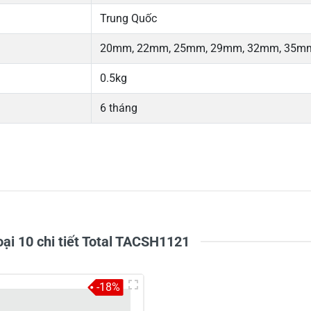
Trung Quốc
20mm, 22mm, 25mm, 29mm, 32mm, 35mm
0.5kg
6 tháng
5
-
4
-
Chi
3
-
2
-
1
-
ại 10 chi tiết Total TACSH1121
-18%