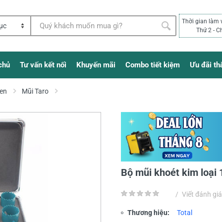
Thời gian làm 
Thứ 2 - C
chủ
Tư vấn kết nối
Khuyến mãi
Combo tiết kiệm
Ưu đãi th
Ren
Mũi Taro
Bộ mũi khoét kim loại 
/
Viết đánh giá
Thương hiệu:
Total