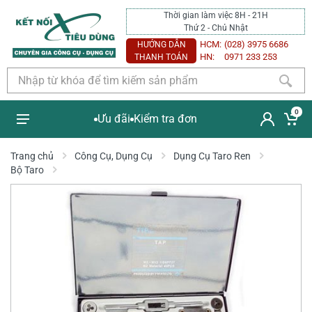
Thời gian làm việc 8H - 21H
Thứ 2 - Chủ Nhật
HCM:
(028) 3975 6686
HƯỚNG DẪN
HN:
0971 233 253
THANH TOÁN
0
Ưu đãi
Kiểm tra đơn
Trang chủ
Công Cụ, Dụng Cụ
Dụng Cụ Taro Ren
Bộ Taro