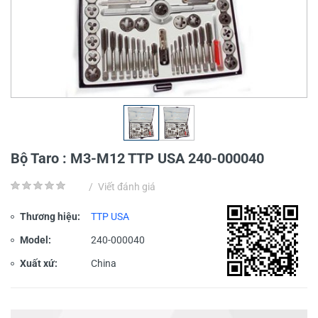
Bộ Taro : M3-M12 TTP USA 240-000040
/
Viết đánh giá
Thương hiệu:
TTP USA
Model:
240-000040
Xuất xứ:
China