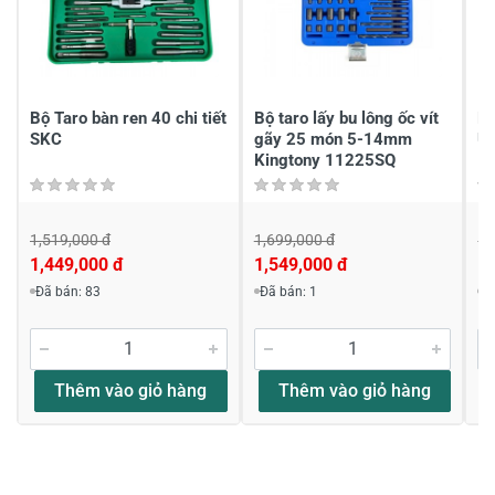
Chia sẻ nhận xét về sản phẩm
Viết nhận xét của bạn
Bộ Taro bàn ren 40 chi tiết
Bộ taro lấy bu lông ốc vít
Bộ
SKC
gãy 25 món 5-14mm
U
Kingtony 11225SQ
1,519,000 đ
1,699,000 đ
1,
1,449,000 đ
1,549,000 đ
1,
Viết nhận xét về sản phẩm
Đã bán: 83
Đã bán: 1
Đ
Đánh giá sao
Thêm vào giỏ hàng
Thêm vào giỏ hàng
Họ và tên
*