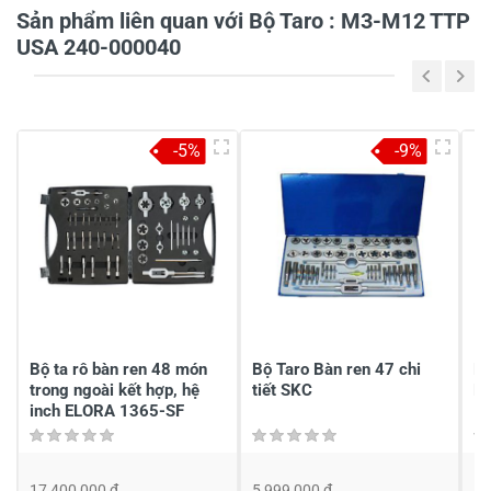
Sản phẩm liên quan với Bộ Taro : M3-M12 TTP
Tiêu đề của nhận xét
*
USA 240-000040
Viết nhận xét của bạn vào bên dưới
*
-5%
-9%
Gửi nhận xét
Bộ ta rô bàn ren 48 món
Bộ Taro Bàn ren 47 chi
Bộ
trong ngoài kết hợp, hệ
tiết SKC
K
inch ELORA 1365-SF
17,400,000 đ
5,999,000 đ