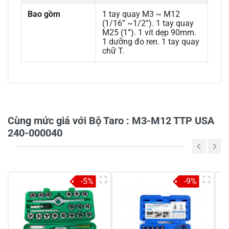
Bao gồm
1 tay quay M3 ~ M12
(1/16” ~1/2”). 1 tay quay
M25 (1”). 1 vít dẹp 90mm.
1 dưỡng đo ren. 1 tay quay
chữ T.
0/5
Cùng mức giá với Bộ Taro : M3-M12 TTP USA
240-000040
5
-
4
-
-5%
-9%
3
-
2
-
1
-