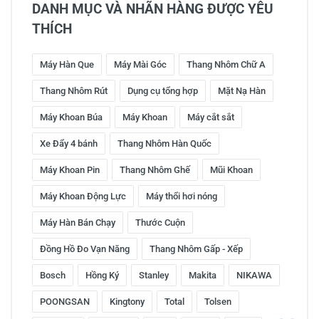
DANH MỤC VÀ NHÃN HÀNG ĐƯỢC YÊU
THÍCH
Máy Hàn Que
Máy Mài Góc
Thang Nhôm Chữ A
Thang Nhôm Rút
Dụng cụ tổng hợp
Mặt Nạ Hàn
Máy Khoan Búa
Máy Khoan
Máy cắt sắt
Xe Đẩy 4 bánh
Thang Nhôm Hàn Quốc
Máy Khoan Pin
Thang Nhôm Ghế
Mũi Khoan
Máy Khoan Động Lực
Máy thổi hơi nóng
Máy Hàn Bán Chạy
Thước Cuộn
Đồng Hồ Đo Vạn Năng
Thang Nhôm Gấp - Xếp
Bosch
Hồng Ký
Stanley
Makita
NIKAWA
POONGSAN
Kingtony
Total
Tolsen