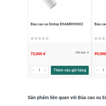
Viết nhận xét của bạn vào bên dư
Búa cao su Emtop EHAMRH0802
Búa c
Đã bán: 4
73,000 đ
99,000
Gửi nhận xét
Thêm vào giỏ hàng
Sản phẩm liên quan với Búa cao s