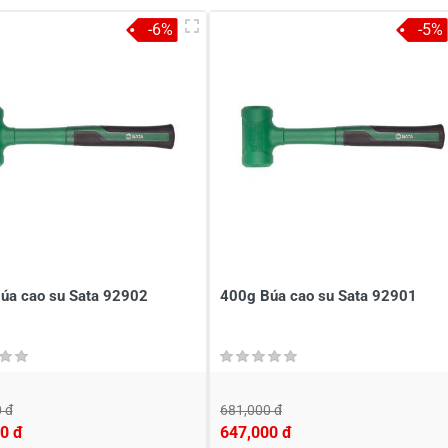
-6%
-5%
úa cao su Sata 92902
400g Búa cao su Sata 92901
 đ
681,000 đ
0 đ
647,000 đ