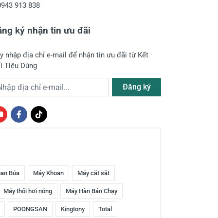
0943 913 838
ng ký nhận tin ưu đãi
y nhập địa chỉ e-mail để nhận tin ưu đãi từ Kết
i Tiêu Dùng
a chỉ e-mail
Đăng ký
an Búa
Máy Khoan
Máy cắt sắt
Máy thổi hơi nóng
Máy Hàn Bán Chạy
POONGSAN
Kingtony
Total