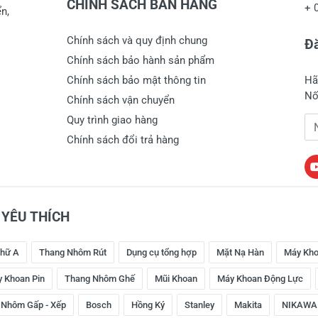
CHÍNH SÁCH BÁN HÀNG
+
n,
Chính sách và quy định chung
Đă
Chính sách bảo hành sản phẩm
Chính sách bảo mật thông tin
Hã
Nố
Chính sách vận chuyển
Quy trình giao hàng
Đị
Chính sách đổi trả hàng
YÊU THÍCH
hữ A
Thang Nhôm Rút
Dụng cụ tổng hợp
Mặt Nạ Hàn
Máy Kho
 Khoan Pin
Thang Nhôm Ghế
Mũi Khoan
Máy Khoan Động Lực
 Nhôm Gấp - Xếp
Bosch
Hồng Ký
Stanley
Makita
NIKAWA