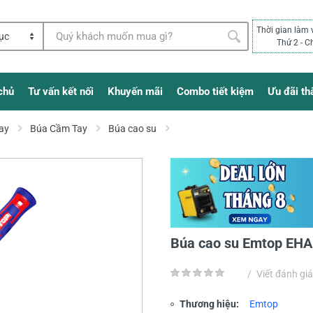
Thời gian làm 
Thứ 2 - C
chủ
Tư vấn kết nối
Khuyến mãi
Combo tiết kiệm
Ưu đãi th
ay
Búa Cầm Tay
Búa cao su
Búa cao su Emtop E
/
Viết đánh giá
Thương hiệu:
Emtop