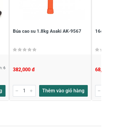
Búa cao su 1.8kg Asaki AK-9567
16oz Búa cao su As
n: 6
382,000 đ
68,000 đ
g
Thêm vào giỏ hàng
Thêm