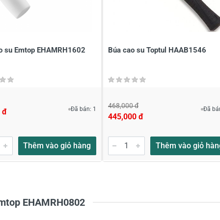
ới
*
ao su Emtop EHAMRH1602
Búa cao su Toptul HAAB1546
468,000 đ
Đã bán: 1
Đã bá
 đ
445,000 đ
Thêm vào giỏ hàng
Thêm vào giỏ hàn
u Emtop EHAMRH0802