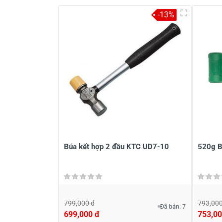
-13%
Búa kết hợp 2 đầu KTC UD7-10
520g B
799,000 đ
793,000
Đã bán: 7
699,000 đ
753,00