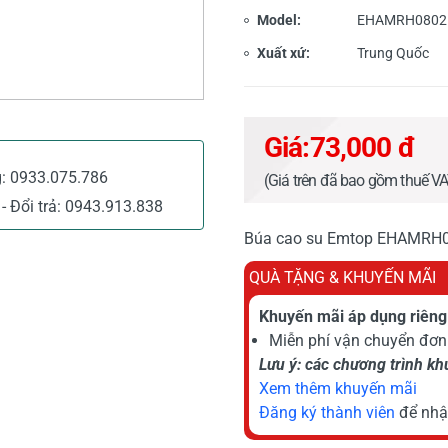
Model:
EHAMRH0802
Xuất xứ:
Trung Quốc
Giá:
73,000 đ
g:
0933.075.786
(Giá trên đã bao gồm thuế V
- Đổi trả:
0943.913.838
Búa cao su Emtop EHAMRH080
QUÀ TẶNG & KHUYẾN MÃI
Khuyến mãi áp dụng riêng 
Miễn phí vận chuyển đơn 
Lưu ý: các chương trình k
Xem thêm khuyến mãi
Đăng ký thành viên
để nhậ