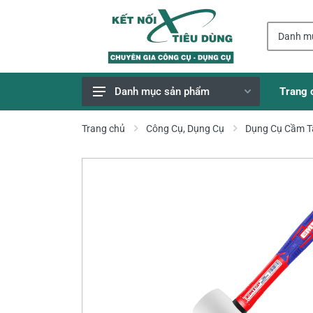
Trang 
Danh mục sản phẩm
Giao Hàng Miễn Phí
Trang chủ
Công Cụ, Dụng Cụ
Dụng Cụ Cầm T
Công Cụ, Dụng Cụ
Thiết Bị Dùng Pin
Dụng Cụ Điện
Thiết Bị Nâng Đỡ
Thang nhôm
Phụ Tùng, Linh Kiện
Máy Hàn & Phụ Kiện