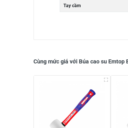
Tay cầm
0/5
Cùng mức giá với Búa cao su Emto
Viết nhận xét về sản phẩm
Đánh giá sao
Họ v