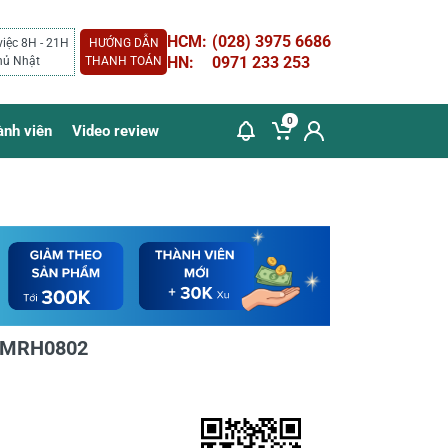
HCM:
(028) 3975 6686
việc 8H - 21H
HƯỚNG DẪN
HN:
0971 233 253
hủ Nhật
THANH TOÁN
0
ành viên
Video review
HAMRH0802