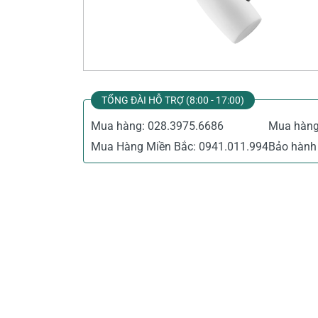
Thiết Bị Đo Điện
Thước Đo Laser
Đồ Bảo Hộ Lao Động
TỔNG ĐÀI HỖ TRỢ (8:00 - 17:00)
Mua hàng:
028.3975.6686
Mua hàn
Mua Hàng Miền Bắc:
0941.011.994
Bảo hành 