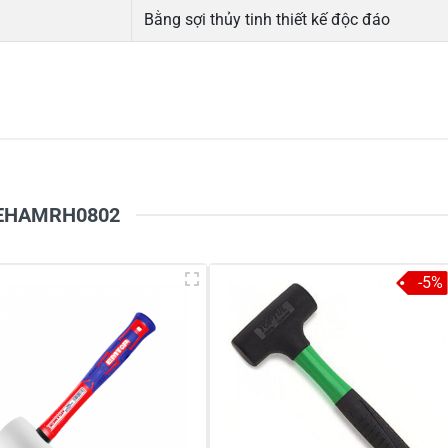
Bằng sợi thủy tinh thiết kế độc đáo
5
-
4
-
Chi
3
-
2
-
1
-
p EHAMRH0802
-5%
à tên
*
Tiêu đề của nhận xét
*