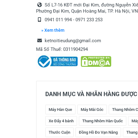
Số L7-16 KĐT mới Đại Kim, đường Nguyễn Xiể
Phường Đại Kim, Quận Hoàng Mai, TP. Hà Nội, VN
0941 011 994 - 0971 233 253
» Xem thêm
ketnoitieudung@gmail.com
Mã Số Thuế: 0311904294
DANH MỤC VÀ NHÃN HÀNG ĐƯỢC 
Máy Hàn Que
Máy Mài Góc
Thang Nhôm C
Xe Đẩy 4 bánh
Thang Nhôm Hàn Quốc
Máy
Thước Cuộn
Đồng Hồ Đo Vạn Năng
Thang