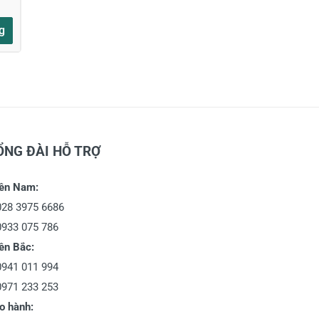
g
ỔNG ĐÀI HỖ TRỢ
ền Nam:
028 3975 6686
0933 075 786
ền Bắc:
0941 011 994
0971 233 253
o hành: