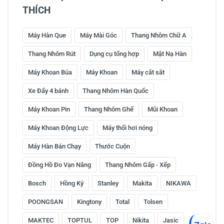
THÍCH
Máy Hàn Que
Máy Mài Góc
Thang Nhôm Chữ A
Thang Nhôm Rút
Dụng cụ tổng hợp
Mặt Nạ Hàn
Máy Khoan Búa
Máy Khoan
Máy cắt sắt
Xe Đẩy 4 bánh
Thang Nhôm Hàn Quốc
Máy Khoan Pin
Thang Nhôm Ghế
Mũi Khoan
Máy Khoan Động Lực
Máy thổi hơi nóng
Máy Hàn Bán Chạy
Thước Cuộn
Đồng Hồ Đo Vạn Năng
Thang Nhôm Gấp - Xếp
Bosch
Hồng Ký
Stanley
Makita
NIKAWA
POONGSAN
Kingtony
Total
Tolsen
MAKTEC
TOPTUL
TOP
Nikita
Jasic