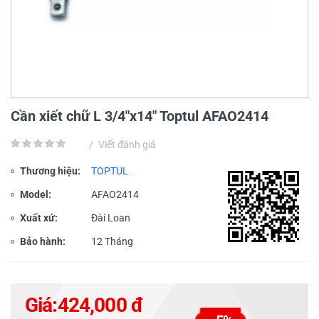
Cần xiết chữ L 3/4"x14" Toptul AFAO2414
/
Viết đánh giá
Thương hiệu:
TOPTUL
Model:
AFAO2414
Xuất xứ:
Đài Loan
Bảo hành:
12 Tháng
Giá:
424,000 đ