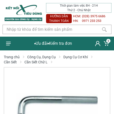
Thời gian làm việc 8H - 21H
Thứ 2 - Chủ Nhật
HCM:
(028) 3975 6686
HƯỚNG DẪN
HN:
0971 233 253
THANH TOÁN
0
Ưu đãi
Kiểm tra đơn
Trang chủ
Công Cụ, Dụng Cụ
Dụng Cụ Cơ Khí
Cần Siết
Cần Siết Chữ L