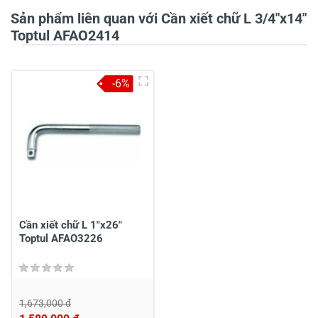
Sản phẩm liên quan với Cần xiết chữ L 3/4"x14"
Tiêu đề của nhận xét
*
Toptul AFAO2414
-6%
Viết nhận xét của bạn vào bên dưới
*
Gửi nhận xét
Cần xiết chữ L 1"x26"
Toptul AFAO3226
1,673,000 đ