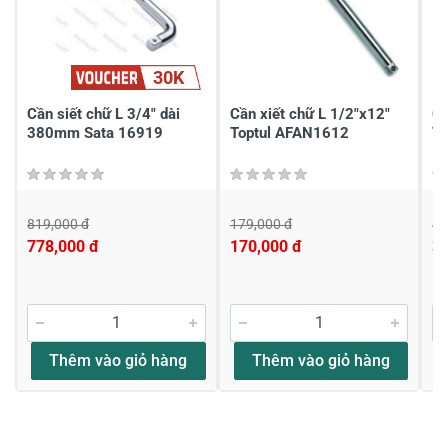
Chia sẻ nhận xét về sản phẩm
30K
Viết nhận xét của bạn
Cần siết chữ L 3/4" dài
Cần xiết chữ L 1/2"x12"
Câ
380mm Sata 16919
Toptul AFAN1612
T
819,000 đ
179,000 đ
40
778,000 đ
170,000 đ
3
Viết nhận xét về sản phẩm
Đánh giá sao
Thêm vào giỏ hàng
Thêm vào giỏ hàng
Họ và tên
*