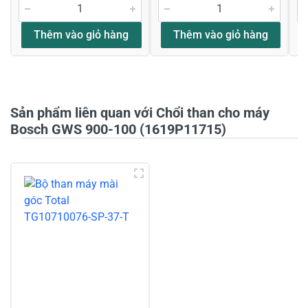
Đánh giá sao
Thêm vào giỏ hàng
Thêm vào giỏ hàng
Họ và tên
*
Sản phẩm liên quan với Chổi than cho máy
Tiêu đề của nhận xét
*
Bosch GWS 900-100 (1619P11715)
Viết nhận xét của bạn vào bên dưới
*
Gửi nhận xét