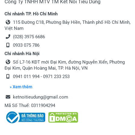
Công Ty TNHH MTV TM Kết Nối Tiêu Dùng
Chi nhánh TP. Hồ Chí Minh
115 Đường C18, Phường Bảy Hiền, Thành phố Hồ Chí Minh,
Việt Nam
(028) 3975 6686
0933 075 786
Chi nhánh Hà Nội
Số L7-16 KĐT mới Đại Kim, đường Nguyễn Xiển, Phường
Đại Kim, Quận Hoàng Mai, TP. Hà Nội, VN
0941 011 994 - 0971 233 253
» Xem thêm
ketnoitieudung@gmail.com
Mã Số Thuế: 0311904294