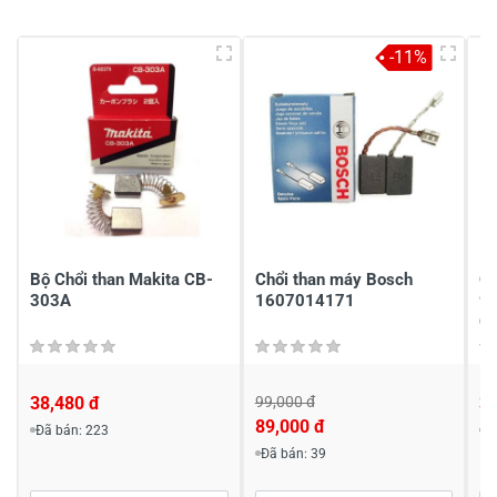
5
-
4
-
-11%
3
-
2
-
1
-
Chia sẻ nhận xét về sản phẩm
Viết nhận xét của bạn
Bộ Chổi than Makita CB-
Chổi than máy Bosch
Ch
303A
1607014171
9
C
38,480 đ
99,000 đ
3
89,000 đ
Đã bán: 223
Đ
Viết nhận xét về sản phẩm
Đã bán: 39