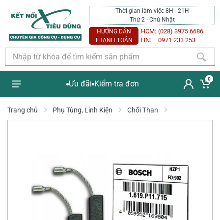
Thời gian làm việc 8H - 21H
Thứ 2 - Chủ Nhật
HCM:
(028) 3975 6686
HƯỚNG DẪN
HN:
0971 233 253
THANH TOÁN
0
Ưu đãi
Kiểm tra đơn
Trang chủ
Phụ Tùng, Linh Kiện
Chổi Than