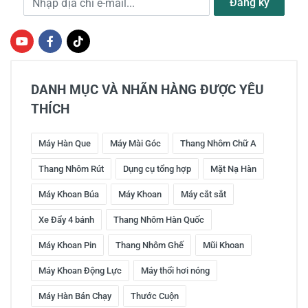
Đăng ký
DANH MỤC VÀ NHÃN HÀNG ĐƯỢC YÊU
THÍCH
Máy Hàn Que
Máy Mài Góc
Thang Nhôm Chữ A
Thang Nhôm Rút
Dụng cụ tổng hợp
Mặt Nạ Hàn
Máy Khoan Búa
Máy Khoan
Máy cắt sắt
Xe Đẩy 4 bánh
Thang Nhôm Hàn Quốc
Máy Khoan Pin
Thang Nhôm Ghế
Mũi Khoan
Máy Khoan Động Lực
Máy thổi hơi nóng
Máy Hàn Bán Chạy
Thước Cuộn