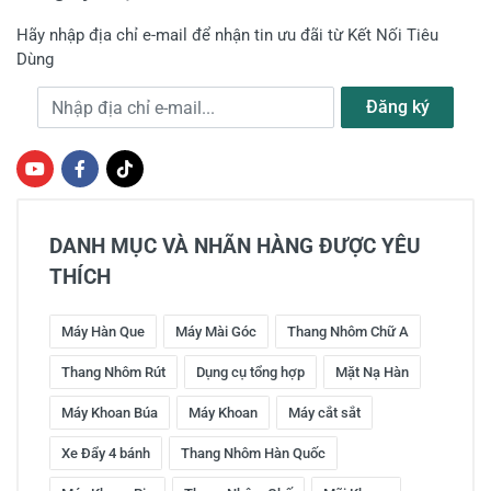
Hãy nhập địa chỉ e-mail để nhận tin ưu đãi từ Kết Nối Tiêu
Dùng
Địa chỉ e-mail
Đăng ký
DANH MỤC VÀ NHÃN HÀNG ĐƯỢC YÊU
THÍCH
Máy Hàn Que
Máy Mài Góc
Thang Nhôm Chữ A
Thang Nhôm Rút
Dụng cụ tổng hợp
Mặt Nạ Hàn
Máy Khoan Búa
Máy Khoan
Máy cắt sắt
Xe Đẩy 4 bánh
Thang Nhôm Hàn Quốc