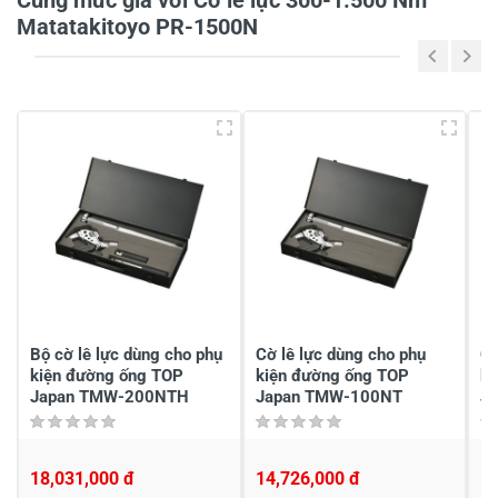
Cùng mức giá với Cờ lê lực 300-1.500 Nm
Matatakitoyo PR-1500N
5
-
4
-
3
-
2
-
1
-
Chia sẻ nhận xét về sản phẩm
Viết nhận xét của bạn
Bộ cờ lê lực dùng cho phụ
Cờ lê lực dùng cho phụ
Cờ
kiện đường ống TOP
kiện đường ống TOP
ki
Japan TMW-200NTH
Japan TMW-100NT
J
18,031,000 đ
14,726,000 đ
1