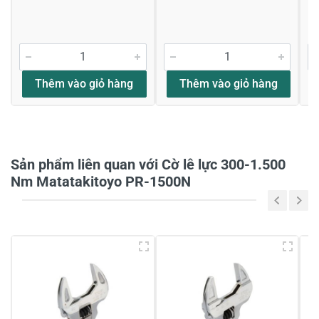
Viết nhận xét về sản phẩm
Đánh giá sao
Thêm vào giỏ hàng
Thêm vào giỏ hàng
Họ và tên
*
Sản phẩm liên quan với Cờ lê lực 300-1.500
Tiêu đề của nhận xét
*
Nm Matatakitoyo PR-1500N
Viết nhận xét của bạn vào bên dưới
*