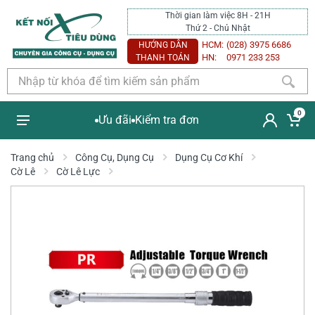
Thời gian làm việc 8H - 21H
Thứ 2 - Chủ Nhật
HCM:
(028) 3975 6686
HƯỚNG DẪN
HN:
0971 233 253
THANH TOÁN
0
Ưu đãi
Kiểm tra đơn
Trang chủ
Công Cụ, Dụng Cụ
Dụng Cụ Cơ Khí
Cờ Lê
Cờ Lê Lực