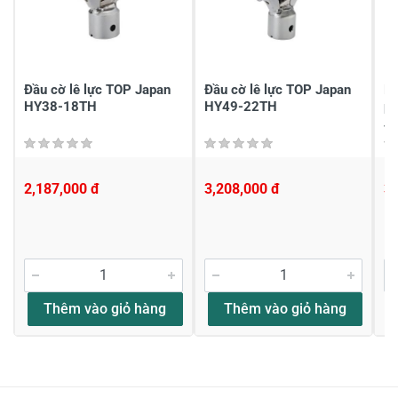
Gửi nhận xét
Đầu cờ lê lực TOP Japan
Đầu cờ lê lực TOP Japan
Bộ
HY38-18TH
HY49-22TH
ph
J
2,187,000 đ
3,208,000 đ
3
Thêm vào giỏ hàng
Thêm vào giỏ hàng