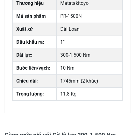
Thương hiệu
Matatakitoyo
Mã sản phẩm
PR-1500N
Xuất xứ
Đài Loan
Đầu khẩu ra:
1″
Dải lực:
300-1.500 Nm
Bước tiến/vạch:
10 Nm
Chiều dài:
1745mm (2 khúc)
Trọng lượng:
11.8 Kg
0/5