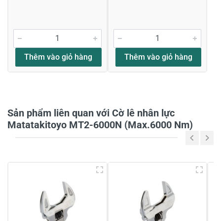
Viết nhận xét về sản phẩm
Đánh giá sao
Thêm vào giỏ hàng
Thêm vào giỏ hàng
Họ và tên
*
Sản phẩm liên quan với Cờ lê nhân lực
Matatakitoyo MT2-6000N (Max.6000 Nm)
Tiêu đề của nhận xét
*
Viết nhận xét của bạn vào bên dưới
*