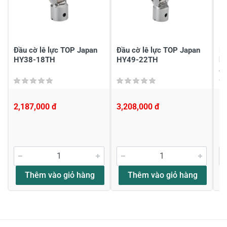
Gửi nhận xét
Đầu cờ lê lực TOP Japan
Đầu cờ lê lực TOP Japan
Bộ
HY38-18TH
HY49-22TH
ki
J
2,187,000 đ
3,208,000 đ
1
Thêm vào giỏ hàng
Thêm vào giỏ hàng