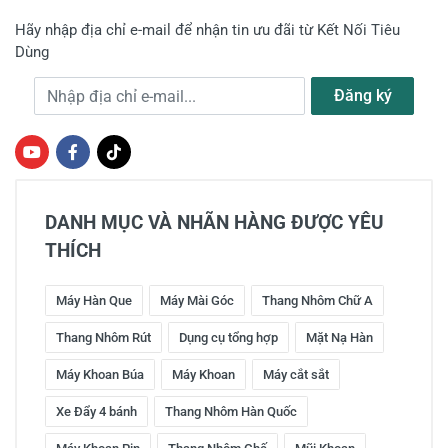
Hãy nhập địa chỉ e-mail để nhận tin ưu đãi từ Kết Nối Tiêu
Dùng
Địa chỉ e-mail
Đăng ký
DANH MỤC VÀ NHÃN HÀNG ĐƯỢC YÊU
THÍCH
Máy Hàn Que
Máy Mài Góc
Thang Nhôm Chữ A
Thang Nhôm Rút
Dụng cụ tổng hợp
Mặt Nạ Hàn
Máy Khoan Búa
Máy Khoan
Máy cắt sắt
Xe Đẩy 4 bánh
Thang Nhôm Hàn Quốc