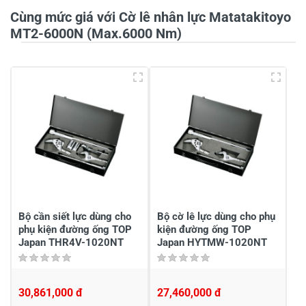
Cùng mức giá với Cờ lê nhân lực Matatakitoyo
MT2-6000N (Max.6000 Nm)
5
-
4
-
3
-
2
-
1
-
Chia sẻ nhận xét về sản phẩm
Viết nhận xét của bạn
Bộ cần siết lực dùng cho
Bộ cờ lê lực dùng cho phụ
phụ kiện đường ống TOP
kiện đường ống TOP
Japan THR4V-1020NT
Japan HYTMW-1020NT
30,861,000 đ
27,460,000 đ