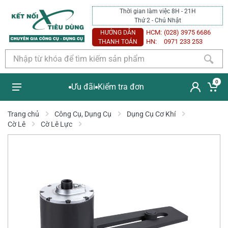
Thời gian làm việc 8H - 21H
Thứ 2 - Chủ Nhật
HCM:
(028) 3975 6686
HƯỚNG DẪN
HN:
0971 233 253
THANH TOÁN
0
Ưu đãi
Kiểm tra đơn
Trang chủ
Công Cụ, Dụng Cụ
Dụng Cụ Cơ Khí
Cờ Lê
Cờ Lê Lực