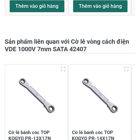
Thêm vào giỏ hàng
Thêm vào giỏ hàng
Họ và tên
*
Sản phẩm liên quan với Cờ lê vòng cách điện
Tiêu đề của nhận xét
*
VDE 1000V 7mm SATA 42407
Viết nhận xét của bạn vào bên dưới
*
Gửi nhận xét
Cờ lê bánh cóc TOP
Cờ lê bánh cóc TOP
Cờ
KOGYO PR-13X17N
KOGYO PR-14X17N
K