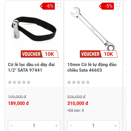
4
-
-6%
-5%
3
-
2
-
1
-
Chia sẻ nhận xét về sản phẩm
10K
10K
Viết nhận xét của bạn
Cờ lê lọc dầu có dây đai
10mm Cờ lê tự động đảo
Cờ
1/2" SATA 97441
chiều Sata 46603
có
W
199,000 đ
326,000 đ
77
189,000 đ
310,000 đ
7
Viết nhận xét về sản phẩm
Đã bán: 8
Đánh giá sao