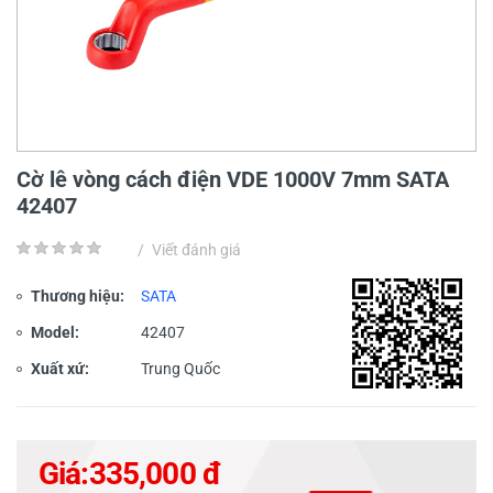
Cờ lê vòng cách điện VDE 1000V 7mm SATA
42407
/
Viết đánh giá
Thương hiệu:
SATA
Model:
42407
Xuất xứ:
Trung Quốc
Giá:
335,000 đ