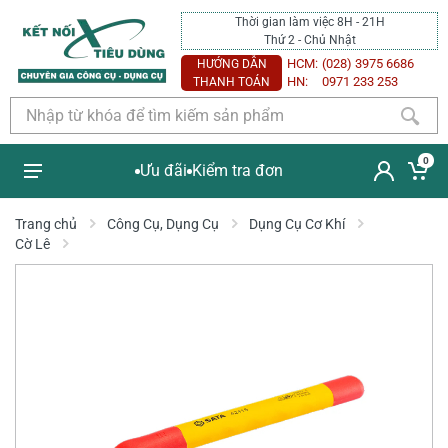
Thời gian làm việc 8H - 21H
Thứ 2 - Chủ Nhật
HCM:
(028) 3975 6686
HƯỚNG DẪN
HN:
0971 233 253
THANH TOÁN
0
Ưu đãi
Kiểm tra đơn
Trang chủ
Công Cụ, Dụng Cụ
Dụng Cụ Cơ Khí
Cờ Lê