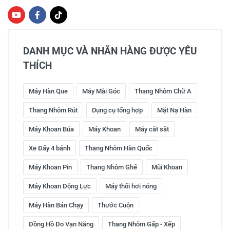
DANH MỤC VÀ NHÃN HÀNG ĐƯỢC YÊU
THÍCH
Máy Hàn Que
Máy Mài Góc
Thang Nhôm Chữ A
Thang Nhôm Rút
Dụng cụ tổng hợp
Mặt Nạ Hàn
Máy Khoan Búa
Máy Khoan
Máy cắt sắt
Xe Đẩy 4 bánh
Thang Nhôm Hàn Quốc
Máy Khoan Pin
Thang Nhôm Ghế
Mũi Khoan
Máy Khoan Động Lực
Máy thổi hơi nóng
Máy Hàn Bán Chạy
Thước Cuộn
Đồng Hồ Đo Vạn Năng
Thang Nhôm Gấp - Xếp