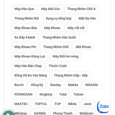
Máy Hàn Que
Máy Mài Góc
Thang Nhôm Chữ A
Thang Nhôm Rút
Dụng cụ tổng hợp
Mặt Nạ Hàn
Máy Khoan Búa
Máy Khoan
Máy cắt sắt
Xe Đẩy 4 bánh
Thang Nhôm Hàn Quốc
Máy Khoan Pin
Thang Nhôm Ghế
Mũi Khoan
Máy Khoan Động Lực
Máy thổi hơi nóng
Máy Hàn Bán Chạy
Thước Cuộn
Đồng Hồ Đo Vạn Năng
Thang Nhôm Gấp - Xếp
Bosch
Hồng Ký
Stanley
Makita
NIKAWA
POONGSAN
Kingtony
Total
Tolsen
MAKTEC
TOPTUL
TOP
Nikita
Jasic
Mitutoyo
SANWA
Phong Thạnh
Weldcom