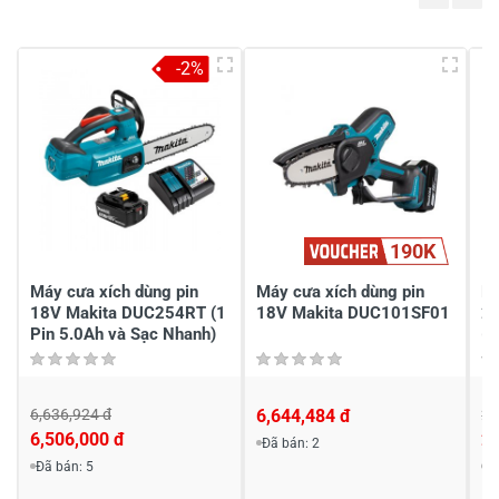
4
-
3
-
-2%
2
-
1
-
Chia sẻ nhận xét về sản phẩm
Viết nhận xét của bạn
190K
Máy cưa xích dùng pin
Máy cưa xích dùng pin
Má
18V Makita DUC254RT (1
18V Makita DUC101SF01
20
Pin 5.0Ah và Sạc Nhanh)
(C
6,636,924 đ
6,644,484 đ
2,
Viết nhận xét về sản phẩm
6,506,000 đ
2,
Đã bán: 2
Đã bán: 5
Đ
Đánh giá sao