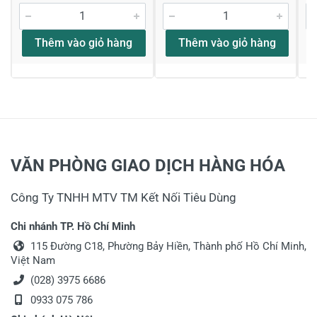
Thêm vào giỏ hàng
Thêm vào giỏ hàng
Họ và tên
*
Tiêu đề của nhận xét
*
VĂN PHÒNG GIAO DỊCH HÀNG HÓA
Viết nhận xét của bạn vào bên dưới
*
Công Ty TNHH MTV TM Kết Nối Tiêu Dùng
Chi nhánh TP. Hồ Chí Minh
115 Đường C18, Phường Bảy Hiền, Thành phố Hồ Chí Minh,
Việt Nam
(028) 3975 6686
0933 075 786
Gửi nhận xét