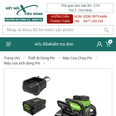
Thời gian làm việc 8H - 21H
Thứ 2 - Chủ Nhật
HCM:
(028) 3975 6686
HƯỚNG DẪN
HN:
0971 233 253
THANH TOÁN
0
Ưu đãi
Kiểm tra đơn
Trang chủ
Thiết Bị Dùng Pin
Máy Cưa Chạy Pin
Máy cưa xích dùng Pin