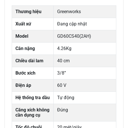
Thương hiệu
Greenworks
Xuất xứ
Đang cập nhật
Model
GD60CS40(2AH)
Cân nặng
4.26Kg
Chiều dài lam
40 cm
Bước xích
3/8”
Điện áp
60 V
Hệ thống tra dầu
Tự động
Căng xích không
Đúng
cần dụng cụ
Tốc độ chuỗi
20 mét/giây