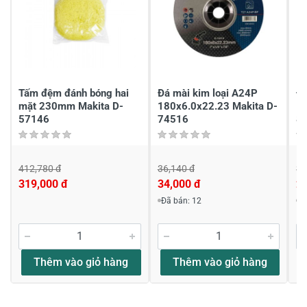
Chia sẻ nhận xét về sản phẩm
Viết nhận xét của bạn
Tấm đệm đánh bóng hai
Đá mài kim loại A24P
Đá
mặt 230mm Makita D-
180x6.0x22.23 Makita D-
1
57146
74516
8
412,780 đ
36,140 đ
34
319,000 đ
34,000 đ
2
Viết nhận xét về sản phẩm
Đã bán: 12
Đ
Đánh giá sao
Thêm vào giỏ hàng
Thêm vào giỏ hàng
Họ và tên
*