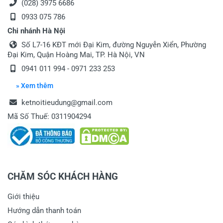
(028) 3975 6686
0933 075 786
Chi nhánh Hà Nội
Số L7-16 KĐT mới Đại Kim, đường Nguyễn Xiển, Phường
Đại Kim, Quận Hoàng Mai, TP. Hà Nội, VN
0941 011 994 - 0971 233 253
» Xem thêm
ketnoitieudung@gmail.com
Mã Số Thuế: 0311904294
CHĂM SÓC KHÁCH HÀNG
Giới thiệu
Hướng dẫn thanh toán