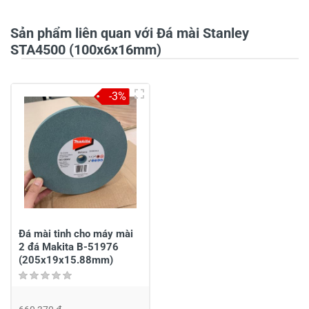
Sản phẩm liên quan với Đá mài Stanley
Tiêu đề của nhận xét
*
STA4500 (100x6x16mm)
-3%
Viết nhận xét của bạn vào bên dưới
*
Gửi nhận xét
Đá mài tinh cho máy mài
2 đá Makita B-51976
(205x19x15.88mm)