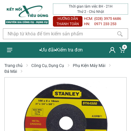
Thời gian làm việc 8H - 21H
Thứ 2 - Chủ Nhật
HCM:
(028) 3975 6686
HƯỚNG DẪN
HN:
0971 233 253
THANH TOÁN
0
Ưu đãi
Kiểm tra đơn
Trang chủ
Công Cụ, Dụng Cụ
Phụ Kiện Máy Mài
Đá Mài