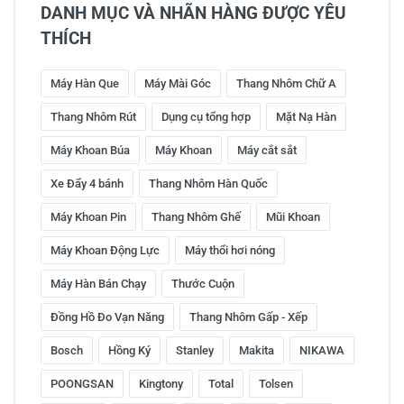
DANH MỤC VÀ NHÃN HÀNG ĐƯỢC YÊU
THÍCH
Máy Hàn Que
Máy Mài Góc
Thang Nhôm Chữ A
Thang Nhôm Rút
Dụng cụ tổng hợp
Mặt Nạ Hàn
Máy Khoan Búa
Máy Khoan
Máy cắt sắt
Xe Đẩy 4 bánh
Thang Nhôm Hàn Quốc
Máy Khoan Pin
Thang Nhôm Ghế
Mũi Khoan
Máy Khoan Động Lực
Máy thổi hơi nóng
Máy Hàn Bán Chạy
Thước Cuộn
Đồng Hồ Đo Vạn Năng
Thang Nhôm Gấp - Xếp
Bosch
Hồng Ký
Stanley
Makita
NIKAWA
POONGSAN
Kingtony
Total
Tolsen