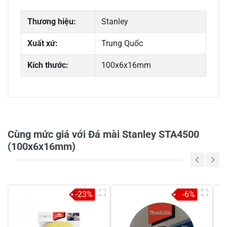
Thương hiệu:
Stanley
Xuất xứ:
Trung Quốc
Kích thước:
100x6x16mm
0/5
Cùng mức giá với Đá mài Stanley STA4500
(100x6x16mm)
5
-
4
-
-23%
-6%
3
-
2
-
1
-