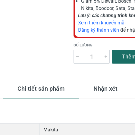
Giảm 5% Dewalt, Bosch, 
Nikita, Boodoor, Sata, St
Lưu ý: các chương trình k
Xem thêm khuyến mãi
Đăng ký thành viên
để nhậ
SỐ LƯỢNG
Thêm
Chi tiết sản phẩm
Nhận xét
Makita