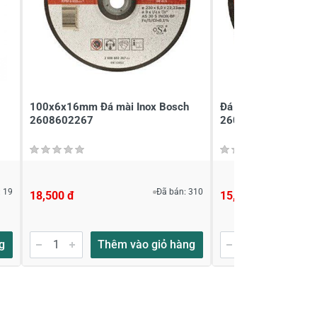
100x6x16mm Đá mài Inox Bosch
Đá Mài Sắt Bosch
2608602267
2608600017
 19
Đã bán: 310
18,500 đ
15,500 đ
g
Thêm vào giỏ hàng
Thêm