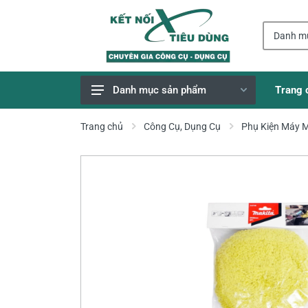
Trang 
Danh mục sản phẩm
Giao Hàng Miễn Phí
Trang chủ
Công Cụ, Dụng Cụ
Phụ Kiện Máy 
Công Cụ, Dụng Cụ
Thiết Bị Dùng Pin
Dụng Cụ Điện
Thiết Bị Nâng Đỡ
Thang nhôm
Phụ Tùng, Linh Kiện
Máy Hàn & Phụ Kiện