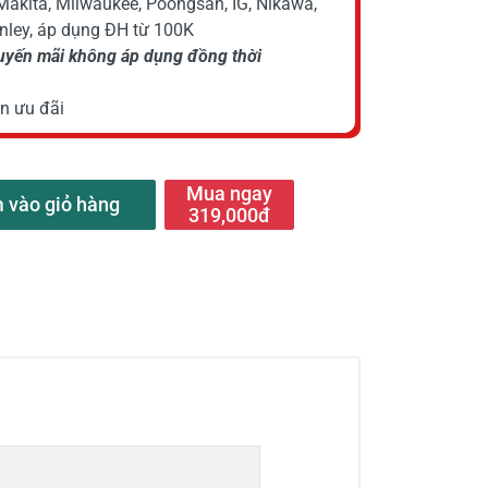
Makita, Milwaukee, Poongsan, IG, Nikawa,
anley, áp dụng ĐH từ 100K
huyến mãi không áp dụng đồng thời
n ưu đãi
Mua ngay
 vào giỏ hàng
319,000đ