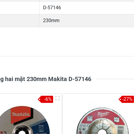
D-57146
230mm
5
-
4
-
Chi
3
-
2
-
1
-
ng hai mặt 230mm Makita D-57146
-6%
-27%