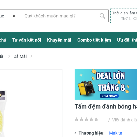
Thời gian làm 
Thứ 2 - C
chủ
Tư vấn kết nối
Khuyến mãi
Combo tiết kiệm
Ưu đãi th
Mài
Đá Mài
Tấm đệm đánh bóng h
/
Viết đánh giá
Thương hiệu:
Makita