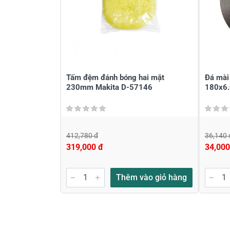
Đánh giá sao
Họ v
Viết nhận xét của bạn vào bên dư
Tấm đệm đánh bóng hai mặt
Đá mài
230mm Makita D-57146
180x6.
412,780 đ
36,140 
319,000 đ
34,000
Gửi nhận xét
Thêm vào giỏ hàng