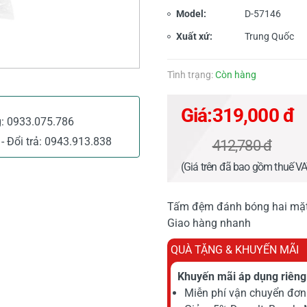
Model:
D-57146
Xuất xứ:
Trung Quốc
Tình trạng:
Còn hàng
Giá:
319,000 đ
g:
0933.075.786
- Đổi trả:
0943.913.838
412,780 đ
(Giá trên đã bao gồm thuế V
Tấm đệm đánh bóng hai mặt 
Giao hàng nhanh
QUÀ TẶNG & KHUYẾN MÃI
Khuyến mãi áp dụng riêng 
Miễn phí vận chuyển đơn 