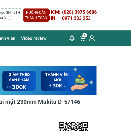
HCM:
(028) 3975 6686
việc 8H - 21H
HƯỚNG DẪN
HN:
0971 233 253
hủ Nhật
THANH TOÁN
0
ành viên
Video review
ai mặt 230mm Makita D-57146