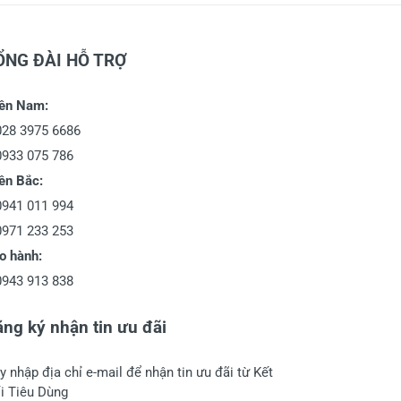
ỔNG ĐÀI HỖ TRỢ
ền Nam:
028 3975 6686
0933 075 786
ền Bắc:
0941 011 994
0971 233 253
o hành:
0943 913 838
ng ký nhận tin ưu đãi
y nhập địa chỉ e-mail để nhận tin ưu đãi từ Kết
i Tiêu Dùng