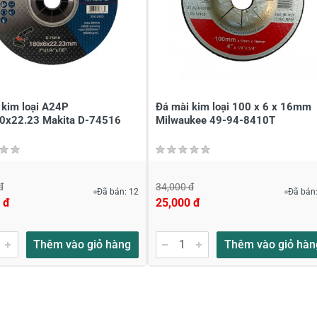
à tên
*
Tiêu đề của nhận xét
*
ới
*
 kim loại A24P
Đá mài kim loại 100 x 6 x 16mm
0x22.23 Makita D-74516
Milwaukee 49-94-8410T
đ
34,000 đ
Đã bán: 12
Đã bán:
 đ
25,000 đ
Thêm vào giỏ hàng
Thêm vào giỏ hàn