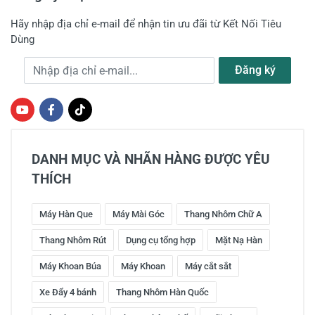
Hãy nhập địa chỉ e-mail để nhận tin ưu đãi từ Kết Nối Tiêu
Dùng
Địa chỉ e-mail
Đăng ký
DANH MỤC VÀ NHÃN HÀNG ĐƯỢC YÊU
THÍCH
Máy Hàn Que
Máy Mài Góc
Thang Nhôm Chữ A
Thang Nhôm Rút
Dụng cụ tổng hợp
Mặt Nạ Hàn
Máy Khoan Búa
Máy Khoan
Máy cắt sắt
Xe Đẩy 4 bánh
Thang Nhôm Hàn Quốc