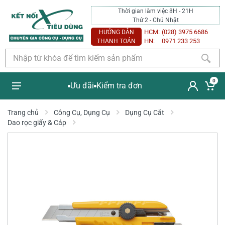
Thời gian làm việc 8H - 21H
Thứ 2 - Chủ Nhật
HCM:
(028) 3975 6686
HƯỚNG DẪN
HN:
0971 233 253
THANH TOÁN
0
Ưu đãi
Kiểm tra đơn
Trang chủ
Công Cụ, Dụng Cụ
Dụng Cụ Cắt
Dao rọc giấy & Cáp