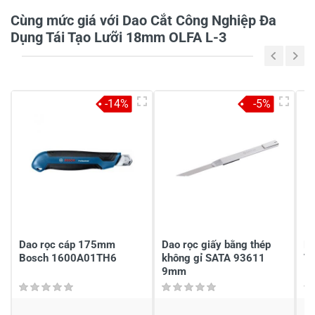
Cùng mức giá với Dao Cắt Công Nghiệp Đa
Dụng Tái Tạo Lưỡi 18mm OLFA L-3
5
-
4
-
-14%
-5%
3
-
2
-
1
-
Chia sẻ nhận xét về sản phẩm
Viết nhận xét của bạn
Dao rọc cáp 175mm
Dao rọc giấy bằng thép
Da
Bosch 1600A01TH6
không gỉ SATA 93611
V
9mm