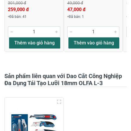
301,000 đ
49,000 đ
22
259,000 đ
47,000 đ
1
Viết nhận xét về sản phẩm
Đã bán: 41
Đã bán: 1
Đ
Đánh giá sao
Thêm vào giỏ hàng
Thêm vào giỏ hàng
Họ và tên
*
Sản phẩm liên quan với Dao Cắt Công Nghiệp
Tiêu đề của nhận xét
*
Đa Dụng Tái Tạo Lưỡi 18mm OLFA L-3
Viết nhận xét của bạn vào bên dưới
*